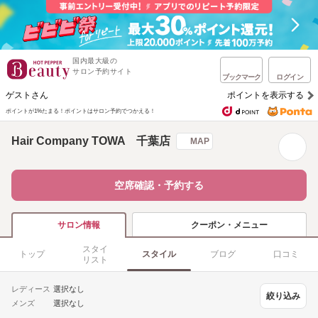
国内最大級の
サロン予約サイト
ブックマーク
ログイン
ゲストさん
ポイントを表示する
ポイントが1%たまる！
ポイントはサロン予約でつかえる！
Hair Company TOWA 千葉店
MAP
空席確認・予約する
クーポン・メニュー
サロン情報
スタイ
トップ
スタイル
ブログ
口コミ
リスト
レディース
選択なし
絞り込み
メンズ
選択なし