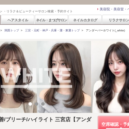
美容院・美容室・
ン ・リラク＆ビューティーサロン検索・予約サイト
ヘアスタイル
ネイル・まつげサロン
ネイルカタログ
リラクサロ
>
関西トップ
>
三宮・元町・神戸・兵庫・灘・東灘トップ
>
アンダーバーホワイト(_white)
改善/ブリーチ/ハイライト 三宮店【アンダ
空席確認・予
】