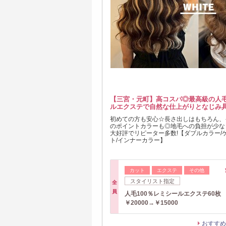
【三宮・元町】高コスパ◎最高級の人毛
ルエクステで自然な仕上がりとなじみ
初めての方も安心☆長さ出しはもちろん、
のポイントカラーも◎地毛への負担が少な
大好評でリピーター多数!【ダブルカラー/
ト/インナーカラー】
カット
エクステ
その他
スタイリスト指定
全
員
人毛100％レミシールエクステ60枚
￥20000→￥15000
おすすめ