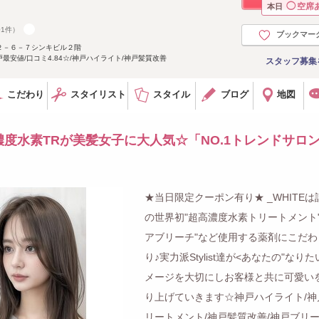
◯
空席
本日
01件）
ブックマー
２－６－７シンキビル２階
安値/口コミ4.84☆/神戸ハイライト/神戸髪質改善
スタッフ募集
こだわり
スタイリスト
スタイル
ブログ
地図
度水素TRが美髪女子に大人気☆「NO.1トレンドサロ
★当日限定クーポン有り★ _WHITEは
の世界初"超高濃度水素トリートメント"
アブリーチ"など使用する薬剤にこだわ
り♪実力派Stylist達が<あなたの"なりた
メージを大切にしお客様と共に可愛い
り上げていきます☆神戸ハイライト/神
リートメント/神戸髪質改善/神戸ブリー