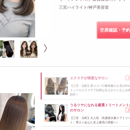
三宮ハイライト/神戸美容室
空席確認・予
エクステが得意なサロン
【三宮・元町】高コスパ◎最高級の人毛100
ミシールエクステで自然な仕上がりとなじみ
好評！
うるツヤになれる厳選トリートメント
のサロン
【三宮・元町】大人気〈高濃度水素ケアトリ
ト〉導入☆あなた史上最高の美髪へ♪