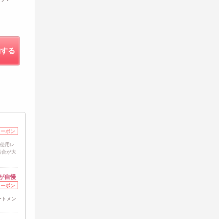
約する
クーポン
%使用レ
具合が大
が自慢
クーポン
ートメン