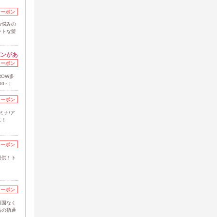
クーポン
お悩みの
ートな髪
ポンがあ
クーポン
ROW多
0～]
クーポン
ミナ/ア
に！
クーポン
提供！ト
クーポン
頑固なく
高の指通