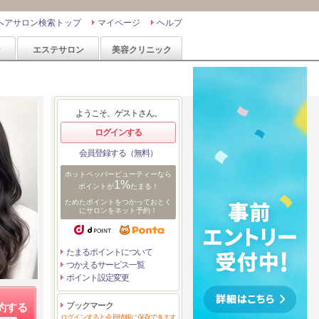
ヘアサロン検索トップ
マイページ
ヘルプ
ン
エステサロン
美容クリニック
ようこそ、ゲストさん。
ログインする
会員登録する（無料）
ホットペッパービューティーなら
1%
ポイントが
たまる！
ためたポイントをつかっておとく
にサロンをネット予約！
たまるポイントについて
つかえるサービス一覧
ポイント設定変更
ブックマーク
約する
ログインすると会員情報に保存できます