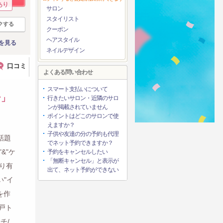
あり
サロン
スタイリスト
クする
クーポン
ヘアスタイル
を見る
ネイルデザイン
口コミ
よくある問い合わせ
スマート支払いについて
ン」
行きたいサロン・近隣のサロ
ンが掲載されていません
ポイントはどこのサロンで使
えますか？
子供や友達の分の予約も代理
話題
でネット予約できますか？
&"ケ
予約をキャンセルしたい
「無断キャンセル」と表示が
り有
出て、ネット予約ができない
い"イ
を作
戸ト
チ/