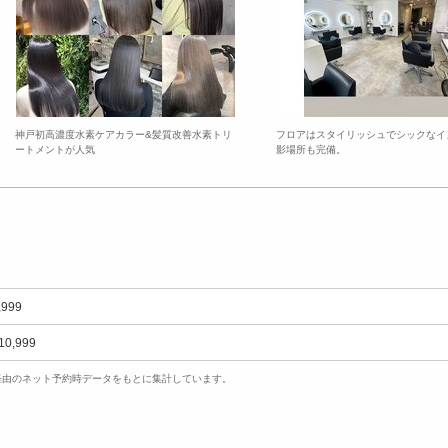
神戸初高濃度水素ケアカラー&髪質改善水素トリ
フロアはスタイリッシュでシックなイ
ートメントが人気
影場所も完備。
,999
10,999
uty経由のネット予約時データをもとに集計しています。