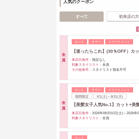
人気のクーポン
すべて
初来店の方
カット
カラー
トリートメント
【迷ったらこれ】(30％OFF）カッ
全
来店日条件：
指定なし
員
対象スタイリスト：
全員
その他条件：
スタイリスト指名不可
カット
カラー
トリートメント
期間限定
8/1(土)～8/31(月)
全
【美髪女子人気No.1】カット+美
員
来店日条件：
2026年08月01日(土)～2026年
対象スタイリスト：
全員
カット