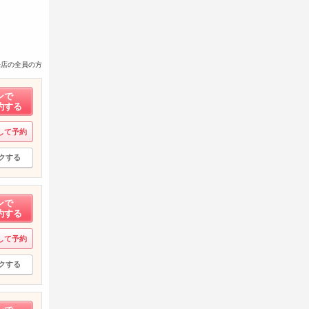
来店の全員の方
ンで
約する
して予約
クする
ンで
約する
して予約
クする