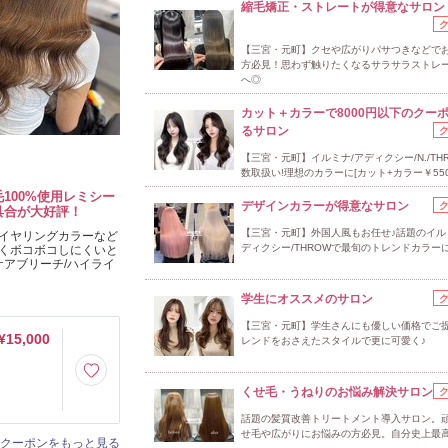
縮毛矯正・ストレートが得意なサロン
【三宮・元町】クセや広がりパサつきなどで
方必見！思わず触りたくなるサラサラストレ
へ◎
カット＋カラーで8000円以下のクー
るサロン
【三宮・元町】イルミナ/アディクシー/N./TH
数取扱い!理想のカラーに[カット+カラー￥550
100%使用レミシー
デザインカラーが得意なサロン
具合が大好評！
【三宮・元町】外国人風もお任せ♪話題のイル
イヤリングカラーなど
ディクシー/THROWで最旬のトレンドカラー
くボコボコしにくいと
ケアブリーチ/ハイライ
学生にオススメのサロン
【三宮・元町】学生さんにも優しい価格でご
¥15,000
レンドをおさえたスタイルで更に可愛く♪
くせ毛・うねりのお悩み解決サロン
話題の髪質改善トリートメント導入サロン。
せ毛や広がりにお悩みの方必見。自分史上最
クーポンをもっと見る