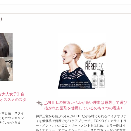
りへ
り
れな大人女子】自
オススメのスタ
_WHITEの技術レベルが高い理由は厳選して選び
抜かれた薬剤を使用しているのも１つの理由♪
ーマと色、スタイ
神戸三宮から徒歩5分★_WHITEだから叶えられるハイクオリテ
初もカウンセリン
ィを低価格で何度でも!!♪ケアブリーチ、TOKIOインカラミトリ
せていただきま
ートメント、ハホニコトリートメントをはじめ、カラー剤はイ
ルミナカラー、アディクシーカラー、スロウカラーなどの豊富