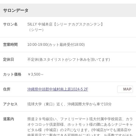
サロンデータ
サロン名
SILLY 中城本店【シリー ナカグスクホンテン】
（シリー）
営業時間
10:00-19:00(カット最終受付18:00)
定休日
不定休(各スタイリストがシフト休みを頂いてます)
カット価格
￥3,500～
住所
沖縄県中頭郡中城村南上原1024-5 2F
MAP
アクセス
琉球大学（東口）近く、沖縄国際大学から車で10分
道案内
県道２９号線沿い、ファミリーマート琉大付属中学校前店、カラ
オケコロッケ倶楽部様、ホットモット様の隣にあるシナジーキャ
ピタル様（中城店）の２Fになります。(中城店が×でも浦添店や
南風原店でご案内できる可能性がございます。お手数ですがそち