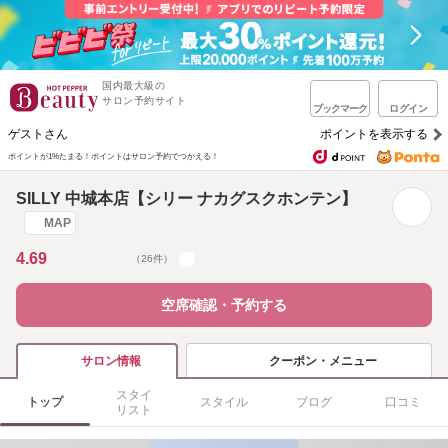
国内最大級の
サロン予約サイト
ブックマーク
ログイン
ゲストさん
ポイントを表示する
ポイントが1%たまる！
ポイントはサロン予約でつかえる！
SILLY 中城本店【シリー ナカグスクホンテン】
MAP
4.69
（26件）
空席確認・予約する
クーポン・メニュー
サロン情報
スタイ
トップ
スタイル
ブログ
口コミ
リスト