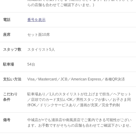
らの店舗も合わせてご確認下さいませ。)
電話
番号を表示
座席
セット面10席
スタッフ数
スタイリスト5人
駐車場
54台
支払い方法
Visa／Mastercard／JCB／American Express／各種QR決済
こだわり
駐車場あり／1人のスタイリストが仕上げまで担当／ヘアセット
条件
／店頭でのカード支払いOK／男性スタッフが多い／お子さま同
伴OK／ドリンクサービスあり／漫画が充実／完全予約制
備考
中城店が×でも浦添店や南風原店でご案内できる可能性がござい
ます。お手数ですがそちらの店舗も合わせてご確認下さいませ。