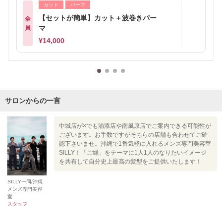
カット
パーマ
【セットが簡単】カット＋波巻きパー
全
員
マ
¥14,000
サロンからの一言
中城店が×でも浦添店や南風原店でご案内できる可能性が
ございます。お手数ですがそちらの店舗も合わせてご確
認下さいませ。沖縄で1番気軽に入れるメンズ専門美容室
SILLY！「ご縁」をテーマに1人1人のなりたいイメージ
を共有して自分史上最高の髪型をご提供いたします！
SILLY一同/沖縄
メンズ専門美容
室
スタッフ