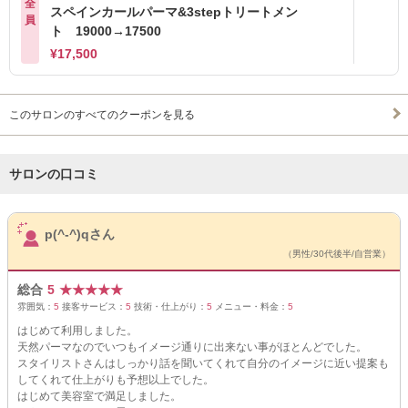
全
スペインカールパーマ&3stepトリートメン
員
ト 19000→17500
¥17,500
このサロンのすべてのクーポンを見る
サロンの口コミ
サロンPick Up
p(^-^)qさん
（男性/30代後半/自営業）
総合
5
★
★
★
★
★
雰囲気：
5
接客サービス：
5
技術・仕上がり：
5
メニュー・料金：
5
はじめて利用しました。
天然パーマなのでいつもイメージ通りに出来ない事がほとんどでした。
スタイリストさんはしっかり話を聞いてくれて自分のイメージに近い提案も
してくれて仕上がりも予想以上でした。
はじめて美容室で満足しました。