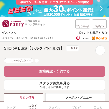
国内最大級の
サロン予約サイト
ブックマーク
ログイン
ゲストさん
ポイントを表示する
ポイントが1%たまる！
ポイントはサロン予約でつかえる！
SilQ by Luca【シルク バイ ルカ】
MAP
スマート支払いOK
空席確認・予約する
スタッフ募集を見る
外部サイトに移動します
クーポン・メニュー
サロン情報
スタイ
トップ
スタイル
ブログ
口コミ