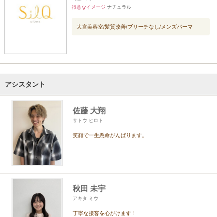
得意なイメージ
ナチュラル
大宮美容室/髪質改善/ブリーチなし/メンズパーマ
アシスタント
佐藤 大翔
サトウ ヒロト
笑顔で一生懸命がんばります。
秋田 未宇
アキタ ミウ
丁寧な接客を心がけます！