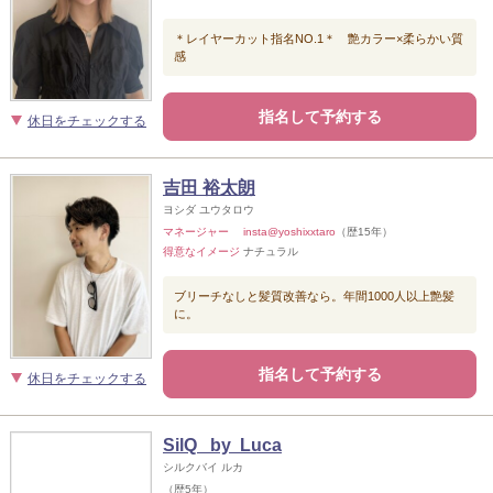
＊レイヤーカット指名NO.1＊ 艶カラー×柔らかい質
感
指名して予約する
休日をチェックする
吉田 裕太朗
ヨシダ ユウタロウ
マネージャー insta@yoshixxtaro
（歴15年）
得意なイメージ
ナチュラル
ブリーチなしと髪質改善なら。年間1000人以上艶髪
に。
指名して予約する
休日をチェックする
SilQ by Luca
シルクバイ ルカ
（歴5年）