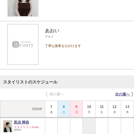
あおい
アオイ
丁寧な接客を心がけます
スタイリストのスケジュール
前の週へ
次の週へ
7
8
9
10
11
12
13
2026
/
8
金
土
日
月
火
水
木
黒須 輝昌
スタイリストInstag…
(歴4年)