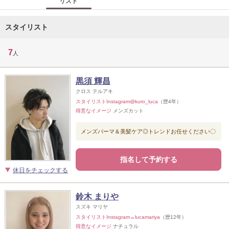
リスト
スタイリスト
7
人
黒須 輝昌
クロス テルアキ
スタイリストInstagram@kuro_luca
（歴4年）
得意なイメージ
メンズカット
メンズパーマ＆美髪ケア◎トレンドお任せください〇
指名して予約する
休日をチェックする
鈴木 まりや
スズキ マリヤ
スタイリストInstagram→lucamariya
（歴12年）
得意なイメージ
ナチュラル