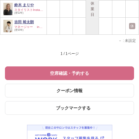
休
鈴木 まりや
業
スタイリストInstag…
(歴12年)
日
吉田 裕太朗
休
マネージャー ins…
(歴15年)
－
: 未設定
1 / 1ページ
空席確認・予約する
クーポン情報
ブックマークする