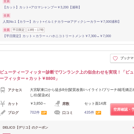
全員
【カット】カット+アロマシャンプー￥3,200【浦和】
全員
人気No.1【カラー】カット+イルミナカラーorアディクシーカラー￥7,000浦和】
全員
平日限定
13時～17時
【平日限定】カット＋カラー＋ハホニコトリートメント￥7,300→￥7,000
ブックマ
ビューティーフィッター診断でワンランク上の似合わせを実現！「ビュ
ーフィッター＋カット￥8800」
大宮駅東口から徒歩8分[髪質改善/ハイライト/ブリーチ/縮毛矯正
アクセス
し/白髪染め]
￥3,850～
セット面14席
カット
席数
空席確認・
702件
435件
ブログ
口コミ
UP
UP
DELICO【デリコ】のクーポン