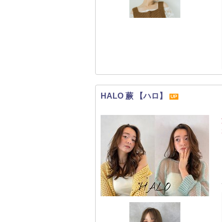
HALO 蕨 【ハロ】
UP