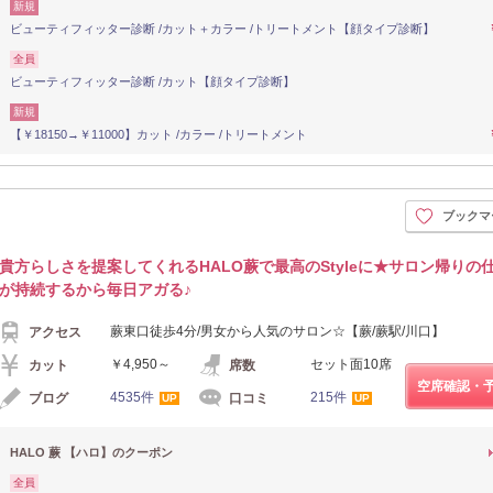
新規
ビューティフィッター診断 /カット＋カラー /トリートメント【顔タイプ診断】
全員
ビューティフィッター診断 /カット【顔タイプ診断】
新規
【￥18150→￥11000】カット /カラー /トリートメント
ブックマ
貴方らしさを提案してくれるHALO蕨で最高のStyleに★サロン帰りの
が持続するから毎日アガる♪
蕨東口徒歩4分/男女から人気のサロン☆【蕨/蕨駅/川口】
アクセス
￥4,950～
セット面10席
カット
席数
空席確認・
4535件
215件
ブログ
口コミ
UP
UP
HALO 蕨 【ハロ】のクーポン
全員