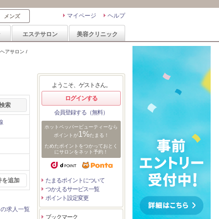
マイページ
ヘルプ
メンズ
ン
エステサロン
美容クリニック
アサロン /
ようこそ、ゲストさん。
ログインする
会員登録する（無料）
線
ホットペッパービューティーなら
1%
ポイントが
たまる！
ためたポイントをつかっておとく
にサロンをネット予約！
件を追加
たまるポイントについて
つかえるサービス一覧
ポイント設定変更
ンの求人一覧
ブックマーク