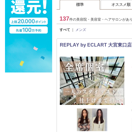
標準
オススメ順
137
件の美容院・美容室・ヘアサロンがあ
すべて
｜
メンズ
REPLAY by ECLART 大宮