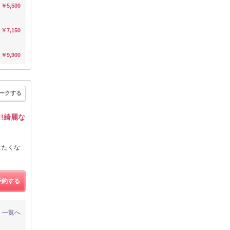
￥5,500
￥7,150
￥9,900
ークする
!綺麗な
きたくな
予約する
一覧へ