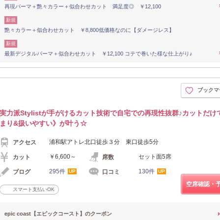
再現パーマ＋艶々カラー＋似合わせカット 満足度◎ ￥12,100
新規
艶々カラー＋似合わせカット ￥8,800低価格なのに【ダメージレス】
新規
最新デジタルパーマ＋似合わせカット ￥12,100 コテで巻いた様な仕上がり♪
ブックマ
実力派Stylistが手がけるカット技術で自宅での再現性抜群♪カットだけ
まり&扱いやすい》が叶う☆
浦和駅アトレ北口徒歩３分 東口徒歩5分
アクセス
￥6,600～
セット面5席
カット
席数
295件
130件
ブログ
口コミ
UP
UP
空席確認・
スマート支払いOK
epic coast【エピックコースト】のクーポン