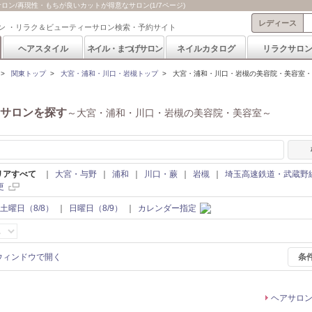
ン/再現性・もちが良いカットが得意なサロン(1/7ページ)
レディース
ン ・リラク＆ビューティーサロン検索・予約サイト
ヘアスタイル
ネイル・まつげサロン
ネイルカタログ
リラクサロ
>
関東トップ
>
大宮・浦和・川口・岩槻トップ
>
大宮・浦和・川口・岩槻の美容院・美容室・ヘ
サロンを探す
～大宮・浦和・川口・岩槻の美容院・美容室～
リアすべて
｜
大宮・与野
｜
浦和
｜
川口・蕨
｜
岩槻
｜
埼玉高速鉄道・武蔵野
更
土曜日（8/8）
｜
日曜日（8/9）
｜
カレンダー指定
条
ヘアサロ