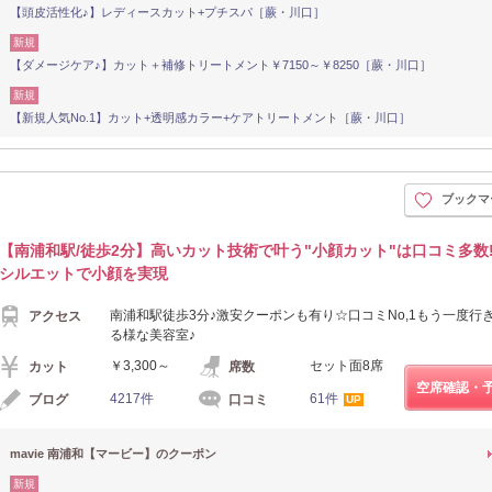
【頭皮活性化♪】レディースカット+プチスパ［蕨・川口］
新規
【ダメージケア♪】カット＋補修トリートメント￥7150～￥8250［蕨・川口］
新規
【新規人気No.1】カット+透明感カラー+ケアトリートメント［蕨・川口］
ブックマ
【南浦和駅/徒歩2分】高いカット技術で叶う"小顔カット"は口コミ多数!
シルエットで小顔を実現
南浦和駅徒歩3分♪激安クーポンも有り☆口コミNo,1もう一度行
アクセス
る様な美容室♪
￥3,300～
セット面8席
カット
席数
空席確認・
4217件
61件
ブログ
口コミ
UP
mavie 南浦和【マービー】のクーポン
新規