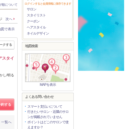
ログインすると会員情報に保存できます
び順について
サロン
スタイリスト
ージ
次へ
クーポン
ヘアスタイル
地図で表示
ネイルデザイン
ークする
地図検索
アスタイ
かし/明る
MAPを表示
よくある問い合わせ
予約する
スマート支払いについて
行きたいサロン・近隣のサロ
ンが掲載されていません
一覧へ
ポイントはどこのサロンで使
えますか？