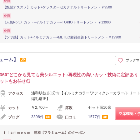
全員
【艶髪オススメ】カット+ケラスターゼカクテルトリートメント￥9500
全員
《人気No.3》カット+イルミナカラー+TOKIOトリートメント ￥13900
全員
【ツヤ感】カット+イルミナカラー+METEO髪質改善トリートメント￥19900
ューム】
UP
ブックマ
360°どこから見ても美シルエット♪再現性の高いカット技術に定評あり
ットもお任せ◎
浦和駅徒歩1分☆【イルミナカラー/アディクシーカラー/トリート
アクセス
縮毛矯正】
￥2,700～
セット面10席
カット
席数
空席確認・
3398件
1577件
ブログ
口コミ
UP
UP
ｆｌａｍｍｅｕｍ 浦和【フラミューム】のクーポン