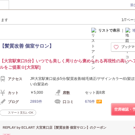
並
ります
1/7ペ
リストで表示
｜
東口店【髪質改善 個室サロン】
ブックマ
【大宮駅東口5分】いつでも美しく周りから褒められる再現性の高いヘ
ルをご提案☆[大宮駅]
JR大宮駅東口徒歩5分/髪質改善/縮毛矯正/デザインカラー/白髪ぼ
アクセス
い白髪染め
￥5,000
セット面8席
カット
席数
2893件
676件
ブログ
口コミ
UP
空席確認・
スマート支払いOK
REPLAY by ECLART 大宮東口店【髪質改善 個室サロン】のクーポン