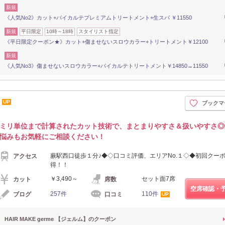
新規
《人気No2》カット+バイカルテプレミアムトリートメント+生スパ ￥11550
新規
平日限定
10時～18時
スタイリスト指定
《平日限定クーポン★》カット+傷ませないスロウカラー+トリートメント￥12100
新規
《人気No3》傷ませないスロウカラー+バイカルテトリートメント￥14850→11550
UP
ブックマ
ミリ単位まで計算されたカット技術で、まとまりやすさ＆扱いやすさ◎
悩みもお気軽にご相談ください！
蕨駅西口徒歩１分♪◆◇口コミ評価、エリアNo.１◇◆初回クー
アクセス
得！！
￥3,490～
セット面7席
カット
席数
空席確認・
257件
110件
ブログ
口コミ
UP
HAIR MAKE germe 【ジェルム】のクーポン