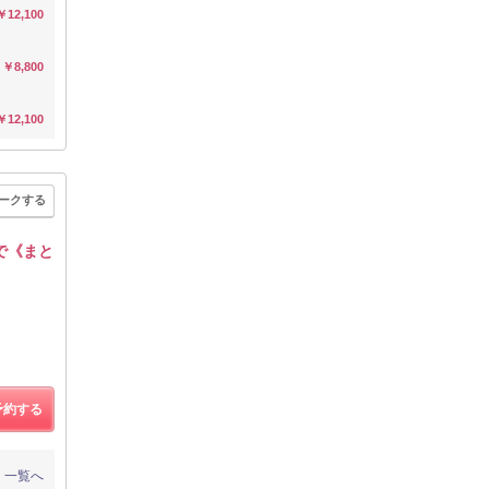
￥12,100
￥8,800
￥12,100
ークする
で《まと
予約する
一覧へ