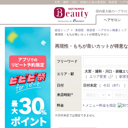
大宮・浦和・川口・岩槻の人気の美容院・美容室・ヘアサロ
国内最大級のヘアサロ
ヘアサロン
総合トップ
>
美容院・美容室・ヘアサロン検索トップ
再現性・もちが良いカットが得意なサロン
再現性・もちが良いカットが得意な
フリーワード
大宮・浦和・川口・岩槻エ
エリア・駅
｜
エリア変更
｜
駅変
日付
日付未定
｜
今日（8/7）
｜
～
来店時刻
料金
メニュー料金を指定
※日付未定では指定できません