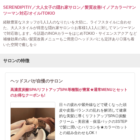
SERENDIPITIY／大人女子の隠れ家サロン／髪質改善/イノアカラー/マン
ツーマン対応/オイル/TOKIO
経験豊富なスタッフが1人1人のなりたいを大切に。ライフスタイルに合わせ
た、大人スタイルが得意な隠れ家サロン☆お客様1人1人に対してマンツーマン
で対応致します。今話題のINOAカラーをはじめTOKIO・サイエンスアクア など
補修効果の高い髪質改善メニューもご用意◎ヘッドスパにも定評あり◎落ち着
いた空間で癒しを☆
サロンの特徴
ヘッドスパが自慢のサロン
高濃度炭酸SPA/リフトアップSPA等種類が豊富★通常MENUとセット
のお得なクーポンも!
日々の疲れや紫外線などで硬くなった頭
皮や皮脂バランスの乱れを解消して健康
的な美髪に導くリフトアップSPA◎炭酸
クリーム・美容液・保湿パックの3STEP
で髪に潤いとハリコシを★カラー/カット
との組み合わせもOK！