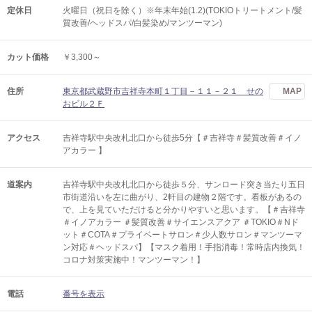
定休日
火曜日（祝日を除く）※年末年始(1.2)(TOKIOトリートメント/髪
質改善/ヘッドスパ/白髪染め/マンツーマン)
カット価格
￥3,300～
住所
東京都武蔵野市吉祥寺本町１丁目－１１－２１ せの
MAP
おビル２Ｆ
アクセス
吉祥寺駅中央改札北口から徒歩5分【＃吉祥寺＃髪質改善＃イノ
アカラー 】
道案内
吉祥寺駅中央改札北口から徒歩５分、サンロード突き当たり五日
市街道沿いを左に曲がり、2軒目の建物２階です。看板があるの
で、上を見ていただけると分かりやすいと思います。【＃吉祥寺
＃イノアカラー ＃髪質改善＃サイエンスアクア ＃TOKIO＃Nド
ット＃COTA＃プライベートサロン＃少人数サロン＃マンツーマ
ン対応＃ヘッドスパ】【マスク着用！手指消毒！常時店内換気！
コロナ対策実施中！マンツーマン！】
電話
番号を表示