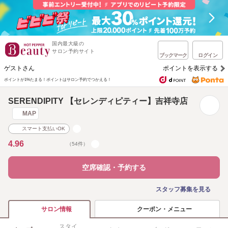
国内最大級の
サロン予約サイト
ブックマーク
ログイン
ゲストさん
ポイントを表示する
ポイントが1%たまる！
ポイントはサロン予約でつかえる！
SERENDIPITY 【セレンディピティー】吉祥寺店
MAP
スマート支払いOK
4.96
（54件）
空席確認・予約する
スタッフ募集を見る
クーポン・メニュー
サロン情報
スタイ