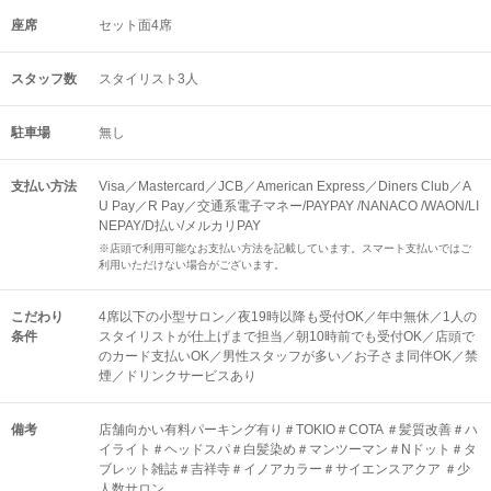
座席
セット面4席
スタッフ数
スタイリスト3人
駐車場
無し
支払い方法
Visa／Mastercard／JCB／American Express／Diners Club／A
U Pay／R Pay／交通系電子マネー/PAYPAY /NANACO /WAON/LI
NEPAY/D払い/メルカリPAY
※店頭で利用可能なお支払い方法を記載しています。スマート支払いではご
利用いただけない場合がございます。
こだわり
4席以下の小型サロン／夜19時以降も受付OK／年中無休／1人の
条件
スタイリストが仕上げまで担当／朝10時前でも受付OK／店頭で
のカード支払いOK／男性スタッフが多い／お子さま同伴OK／禁
煙／ドリンクサービスあり
備考
店舗向かい有料パーキング有り＃TOKIO＃COTA ＃髪質改善＃ハ
イライト＃ヘッドスパ＃白髪染め＃マンツーマン＃Nドット＃タ
ブレット雑誌＃吉祥寺＃イノアカラー＃サイエンスアクア ＃少
人数サロン