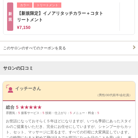
カラー
トリートメント
【新規限定】イノアリタッチカラー＋コタト
新
規
リートメント
¥7,150
このサロンのすべてのクーポンを見る
サロンの口コミ
サロンPick Up
イッチーさん
（男性/30代前半/会社員）
総合
5
★
★
★
★
★
雰囲気：
5
接客サービス：
5
技術・仕上がり：
5
メニュー・料金：
5
お世話になっておそらく５年ほどになりますが、いつも季節にあったスタイ
ルのご提案をいただき、完全にお任せにしていますが、シャンプーからカッ
ト、セット、マッサージに至るまで、すべての行程に大変満足しています。
この時期になると初めて飛び込みでお世話になった日のことを思い出し、改