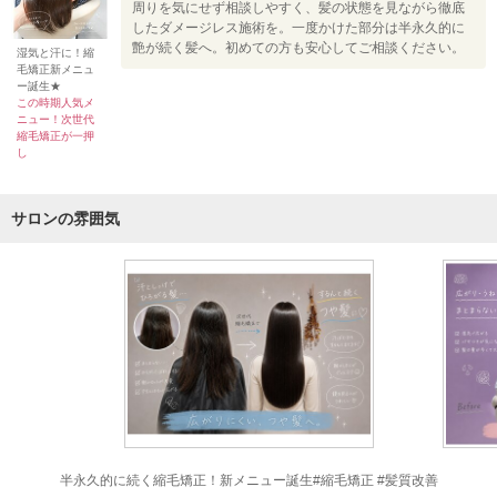
周りを気にせず相談しやすく、髪の状態を見ながら徹底
したダメージレス施術を。一度かけた部分は半永久的に
艶が続く髪へ。初めての方も安心してご相談ください。
湿気と汗に！縮
毛矯正新メニュ
ー誕生★
この時期人気メ
ニュー！次世代
縮毛矯正が一押
し
サロンの雰囲気
半永久的に続く縮毛矯正！新メニュー誕生#縮毛矯正 #髪質改善