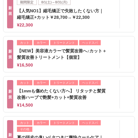
期間限定
8/1(土)～8/31(月)
新
【人気NO1】縮毛矯正で失敗したくない方｜
規
縮毛矯正+カット￥28,700→￥22,300
¥22,300
カット
カラー
トリートメント
ヘッドスパ
【NEW】美容液カラーで髪質改善へ♪カット＋
新
規
髪質改善トリートメント【個室】
¥16,500
カット
カラー
トリートメント
ヘッドスパ
【1mmも傷めたくない方へ】 リタッチと髪質
新
規
改善ハーブで艶髪+カット+髪質改善
¥14,500
カット
カラー
トリートメント
ヘッドスパ
その他
新
夏の頭皮の臭いベタつきに爽快クールケア｜