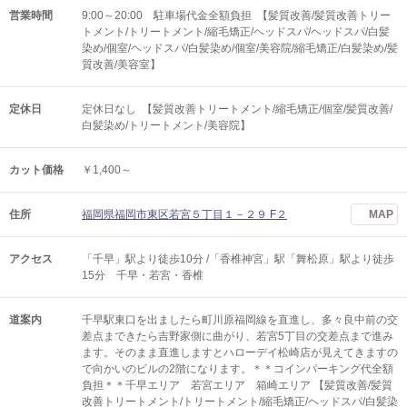
営業時間
9:00～20:00 駐車場代金全額負担 【髪質改善/髪質改善トリー
トメント/トリートメント/縮毛矯正/ヘッドスパ/ヘッドスパ/白髪
染め/個室/ヘッドスパ/白髪染め/個室/美容院/縮毛矯正/白髪染め/髪
質改善/美容室】
定休日
定休日なし 【髪質改善トリートメント/縮毛矯正/個室/髪質改善/
白髪染め/トリートメント/美容院】
カット価格
￥1,400～
住所
福岡県福岡市東区若宮５丁目１－２９ F２
MAP
アクセス
「千早」駅より徒歩10分 /「香椎神宮」駅「舞松原」駅より徒歩
15分 千早・若宮・香椎
道案内
千早駅東口を出ましたら町川原福岡線を直進し、多々良中前の交
差点まできたら吉野家側に曲がり、若宮5丁目の交差点まで進み
ます。そのまま直進しますとハローデイ松崎店が見えてきますの
で向かいのビルの2階になります。＊＊コインパーキング代全額
負担＊＊千早エリア 若宮エリア 箱崎エリア 【髪質改善/髪質
改善トリートメント/トリートメント/縮毛矯正/ヘッドスパ/白髪染