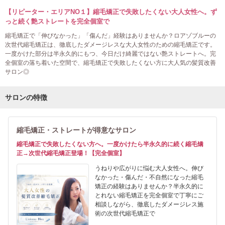
【リピーター・エリアNO１】縮毛矯正で失敗したくない大人女性へ。ず
っと続く艶ストレートを完全個室で
縮毛矯正で「伸びなかった」「傷んだ」経験はありませんか？ロアゾブルーの
次世代縮毛矯正は、徹底したダメージレスな大人女性のための縮毛矯正です。
一度かけた部分は半永久的にもつ、今日だけ綺麗ではない艶ストレートへ。完
全個室の落ち着いた空間で、縮毛矯正で失敗したくない方に大人気の髪質改善
サロン◎
サロンの特徴
縮毛矯正・ストレートが得意なサロン
縮毛矯正で失敗したくない方へ。一度かけたら半永久的に続く縮毛矯
正→次世代縮毛矯正登場！【完全個室】
うねりや広がりに悩む大人女性へ。伸び
なかった・傷んだ・不自然になった縮毛
矯正の経験はありませんか？半永久的に
とれない縮毛矯正を完全個室で丁寧にご
相談しながら、徹底したダメージレス施
術の次世代縮毛矯正で