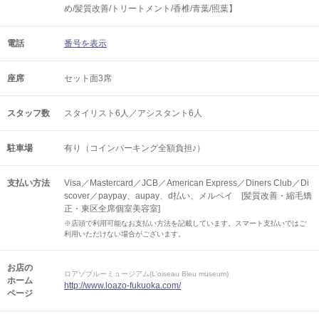
め/髪質改善/トリートメント/香椎/青葉/照葉】
電話
番号を表示
座席
セット面3席
スタッフ数
スタイリスト6人／アシスタント6人
駐車場
有り（コインパーキング全額負担♪）
支払い方法
Visa／Mastercard／JCB／American Express／Diners Club／Di
scover／paypay、aupay、d払い、メルペイ [髪質改善・縮毛矯
正・東区全席個室美容室]
※店頭で利用可能なお支払い方法を記載しています。スマート支払いではご
利用いただけない場合がございます。
お店の
ロアゾブルーミュージアム(L'oiseau Bleu museum)
ホーム
http://www.loazo-fukuoka.com/
ページ