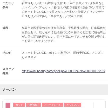
こだわり
駐車場あり／夜19時以降も受付OK／年中無休／ロング料金なし
条件
／ネイル／ヘアセット／着付け／朝10時前でも受付OK／店頭で
のカード支払いOK／女性スタッフが多い／禁煙／ドリンクサー
ビスあり／個室あり／半個室あり／完全予約制
備考
福岡市東区千早の完全個室美容室。千早駅徒歩圏内。駐車場代全
額負担あり。繰り返すほど綺麗になる白髪染めと次世代縮毛矯正
が人気の髪質改善サロン。周りを気にせず過ごせる空間で安心し
てお過ごしいただけます。
その他
スマート支払いOK
ポイント利用OK
即時予約OK
メンズに
もオススメ
スタッフ
https://work.beauty.hotpepper.jp/WC00002499/WS0000002203/
募集
クーポン
カット
縮毛矯正
トリートメント
ヘッドスパ