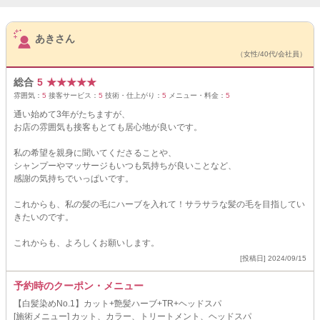
サロンPick Up
あきさん
（女性/40代/会社員）
総合
5
★
★
★
★
★
雰囲気：
5
接客サービス：
5
技術・仕上がり：
5
メニュー・料金：
5
通い始めて3年がたちますが、
お店の雰囲気も接客もとても居心地が良いです。
私の希望を親身に聞いてくださることや、
シャンプーやマッサージもいつも気持ちが良いことなど、
感謝の気持ちでいっぱいです。
これからも、私の髪の毛にハーブを入れて！サラサラな髪の毛を目指してい
きたいのです。
これからも、よろしくお願いします。
[投稿日] 2024/09/15
予約時のクーポン・メニュー
【白髪染めNo.1】カット+艶髪ハーブ+TR+ヘッドスパ
[施術メニュー] カット、カラー、トリートメント、ヘッドスパ