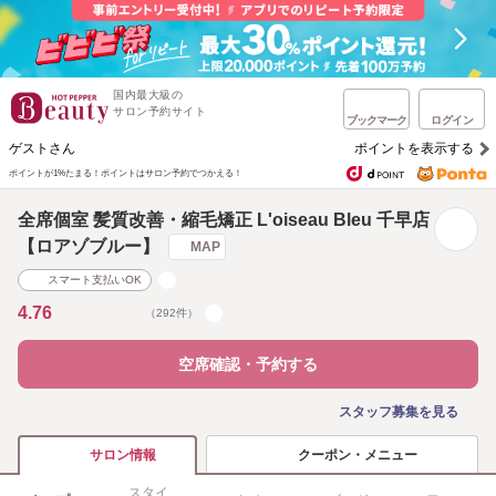
国内最大級の
サロン予約サイト
ブックマーク
ログイン
ゲストさん
ポイントを表示する
ポイントが1%たまる！
ポイントはサロン予約でつかえる！
全席個室 髪質改善・縮毛矯正 L'oiseau Bleu 千早店
【ロアゾブルー】
MAP
スマート支払いOK
4.76
（292件）
空席確認・予約する
スタッフ募集を見る
クーポン・メニュー
サロン情報
スタイ