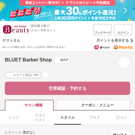
国内最大級の
サロン予約サイト
ブックマーク
ログイン
ゲストさん
ポイントを表示する
ポイントが1%たまる！
ポイントはサロン予約でつかえる！
BLUET Barber Shop
MAP
スマート支払いOK
空席確認・予約する
クーポン・メニュー
サロン情報
スタイ
トップ
スタイル
ブログ
口コミ
リスト
レディース
選択なし