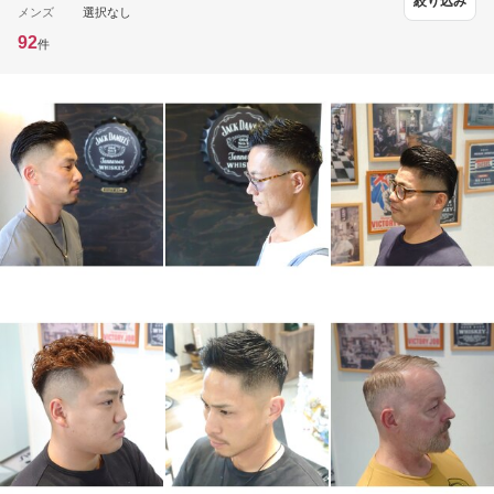
絞り込み
メンズ
選択なし
92
件