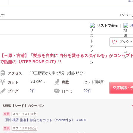
並
ます
1/2ペ
リストで表示
｜
ブックマ
【三原・宮浦】「髪形を自由に 自分を愛せるスタイルを」がコンセプト
で話題の《STEP BONE CUT》!!
JR三原駅から車で5分（徒歩15分）
アクセス
￥4,950～
セット面4席
カット
席数
空席確認・
2件
22件
ブログ
口コミ
SEED【シード】のクーポン
全員
スタイリスト指定
【田中桃香 指名】似合わせカット《marbb付き》 ￥4400
全員
スタイリスト指定