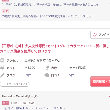
"４時間"【ご新規様専用】ブリーチ矯正 過去にブリーチ履歴のある方はこちら
再来
"3時間" 自分史上最高の艶髪へ【COCON式髪質改善】+メンテナンスカット
ブックマ
【三原/中之町】大人女性専門♪カット+グレイカラー￥7,000～髪に優
ガニック薬剤を使用しております
三原駅から車で10分～15分
アクセス
￥3,300～
セット面2席
カット
席数
69件
5件
ブログ
口コミ
空席確認・
スマート支払いOK
Hair salon Mahaloのクーポン
新規
平日限定
9時～15時
【お得♪平日限定】カット+グレイカラー ￥7,000～