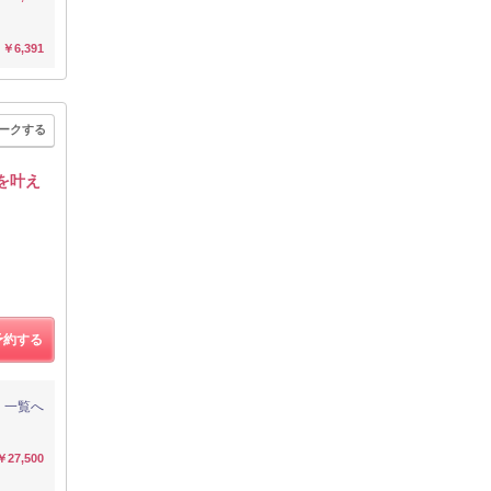
￥6,391
ークする
を叶え
予約する
一覧へ
￥27,500