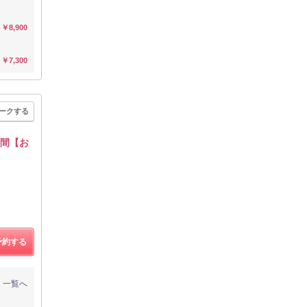
￥8,900
￥7,300
ークする
空間【お
予約する
一覧へ