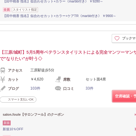
【田中桃香 指名】似合わせカット+カラー《marbb付き》 ￥9280～
全員
スタイリスト指定
【田中桃香 指名】似合わせカット+カラー+ケアTR《marbb付き》 ￥9900～
ブックマ
【三原/城町】5月5周年ベテランスタイリストによる完全マンツーマン
で"なりたい"が叶う◇
三原駅徒歩5分
アクセス
￥4,620
セット面4席
カット
席数
103件
33件
ブログ
口コミ
空席確認・
スマート支払いOK
salon.foule【サロンフール】のクーポン
新規
新規10％OFF