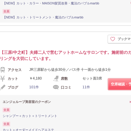
【NEW】カット・カラー・MAISON髪質改善・魔法のバブルmarbb
全員
【NEW】カット・トリートメント・魔法のバブルmarbb
ブックマ
【三原/中之町】夫婦二人で営むアットホームなサロンです。施術前の
リングを大切にしています。
JR三原駅から徒歩30分／バス停 十一面から徒歩1分
アクセス
￥4,180
セット面3席
カット
席数
空席確認・
101件
11件
ブログ
口コミ
エンジェループ美容室のクーポン
全員
シャンプー＋カット＋トリートメント
全員
カット＋オーダーメイドヘアエステ