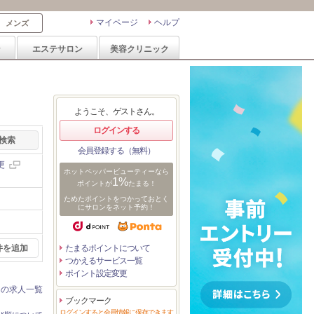
マイページ
ヘルプ
メンズ
ン
エステサロン
美容クリニック
ようこそ、ゲストさん。
ログインする
会員登録する（無料）
更
ホットペッパービューティーなら
1%
ポイントが
たまる！
ためたポイントをつかっておとく
にサロンをネット予約！
件を追加
たまるポイントについて
つかえるサービス一覧
ポイント設定変更
ンの求人一覧
ブックマーク
ログインすると会員情報に保存できます