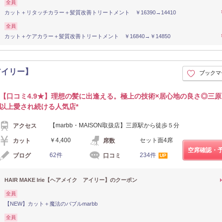
全員
カット＋リタッチカラー＋髪質改善トリートメント ￥16390→14410
全員
カット＋ケアカラー＋髪質改善トリートメント ￥16840→￥14850
 アイリー】
ブックマ
【口コミ4.9★】理想の髪に出逢える。極上の技術×居心地の良さ◎三原
以上愛され続ける人気店*
【marbb・MAISON取扱店】三原駅から徒歩５分
アクセス
￥4,400
セット面4席
カット
席数
空席確認・
62件
234件
ブログ
口コミ
UP
HAIR MAKE Irie【ヘアメイク アイリー】のクーポン
全員
【NEW】カット＋魔法のバブルmarbb
全員