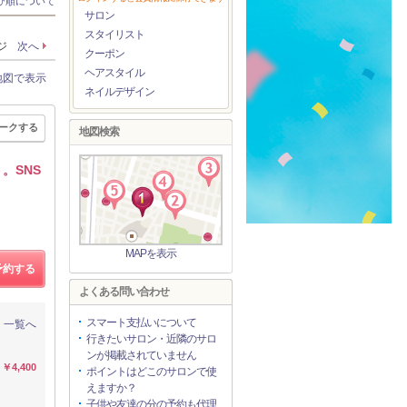
び順について
サロン
スタイリスト
ージ
次へ
クーポン
ヘアスタイル
地図で表示
ネイルデザイン
ークする
地図検索
。SNS
MAPを表示
予約する
よくある問い合わせ
スマート支払いについて
一覧へ
行きたいサロン・近隣のサロ
ンが掲載されていません
￥4,400
ポイントはどこのサロンで使
えますか？
子供や友達の分の予約も代理