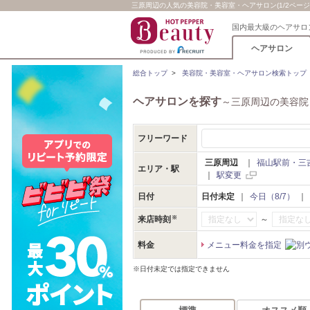
三原周辺の人気の美容院・美容室・ヘアサロン(1/2ページ
国内最大級のヘアサロ
ヘアサロン
総合トップ
>
美容院・美容室・ヘアサロン検索トップ
ヘアサロンを探す
～三原周辺の美容院
フリーワード
三原周辺
｜
福山駅前・三
エリア・駅
｜
駅変更
日付
日付未定
｜
今日（8/7）
｜
～
来店時刻
料金
メニュー料金を指定
※日付未定では指定できません