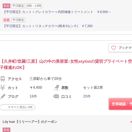
新規
平日限定
9時～15時
【平日限定】カット＋グレイカラー＋内部補修トリートメント ￥8,900～
全員
平日限定
【平日限定】カット＋リタッチカラー(根本3センチ) ￥7,300
ブックマ
【久井町/世羅/三原】山の中の美容室♪女性stylistの貸切プライベート
子様連れOK】
三原駅から車で20分
アクセス
￥4,400
セット面2席
カット
席数
18件
20件
ブログ
口コミ
空席確認・
スマート支払いOK
Lily hair【リリーヘアー】のクーポン
新規