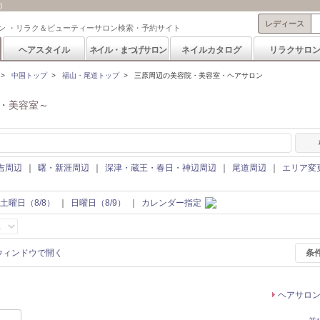
)
レディース
ン ・リラク＆ビューティーサロン検索・予約サイト
ヘアスタイル
ネイル・まつげサロン
ネイルカタログ
リラクサロ
>
中国トップ
>
福山・尾道トップ
>
三原周辺の美容院・美容室・ヘアサロン
・美容室～
吉周辺
｜
曙・新涯周辺
｜
深津・蔵王・春日・神辺周辺
｜
尾道周辺
｜
エリア変
土曜日（8/8）
｜
日曜日（8/9）
｜
カレンダー指定
条
ヘアサロ