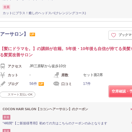
全員
カットにプラス！癒しのヘッドスパ(クレンジングコース)
ンヘアーサロン】
UP
ブックマ
【髪にドラマを。】の講師が在籍。5年後・10年後も自信が持てる美髪
る髪質改善サロン
JR三原駅から徒歩10分
アクセス
-
セット面2席
カット
席数
56件
17件
ブログ
口コミ
UP
空席確認・
スマート支払いOK
COCON HAIR SALON【ココンヘアーサロン】のクーポン
新規
"4時間"【ご新規様専用】初めての方はこちらのクーポンのみとなります
新規