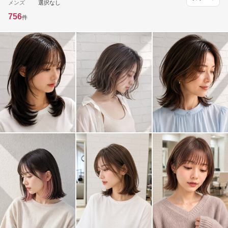
メンズ
選択なし
756
件