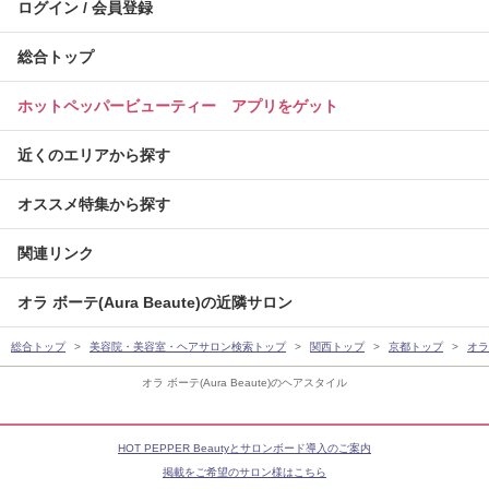
ログイン / 会員登録
総合トップ
ホットペッパービューティー アプリをゲット
近くのエリアから探す
オススメ特集から探す
関連リンク
オラ ボーテ(Aura Beaute)の近隣サロン
総合トップ
美容院・美容室・ヘアサロン検索トップ
関西トップ
京都トップ
オラ 
オラ ボーテ(Aura Beaute)のヘアスタイル
HOT PEPPER Beautyとサロンボード導入のご案内
掲載をご希望のサロン様はこちら