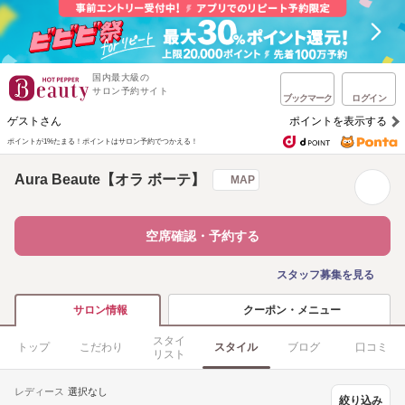
国内最大級の
サロン予約サイト
ブックマーク
ログイン
ゲストさん
ポイントを表示する
ポイントが1%たまる！
ポイントはサロン予約でつかえる！
Aura Beaute【オラ ボーテ】
MAP
空席確認・予約する
スタッフ募集を見る
クーポン・メニュー
サロン情報
スタイ
トップ
こだわり
スタイル
ブログ
口コミ
リスト
レディース
選択なし
絞り込み