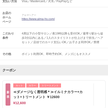
支払い方法
Visa／Mastercard／JCB／PayPayなど
お店の
アルマヘアー
ホーム
https://www.alma-hs.com/
ページ
こだわり
4席以下の小型サロン／夜19時以降も受付OK／最寄り駅から徒
条件
歩3分以内にある／1人のスタイリストが仕上げまで担当／ヘア
セット／店頭でのカード支払いOK／お子さま同伴OK／禁煙
その他
ポイント利用OK
即時予約OK
メンズにもオススメ
クーポン
カット
カラー
トリートメント
≪ダメージなく透明感＊≫イルミナカラー+カ
新
規
ット+トリートメント ￥12600
¥12,600