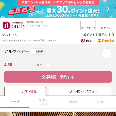
国内最大級の
サロン予約サイト
ブックマーク
ログイン
ゲストさん
ポイントを表示する
ポイントが1%たまる！
ポイントはサロン予約でつかえる！
アルマヘアー
MAP
4.88
（66件）
空席確認・予約する
クーポン・メニュー
サロン情報
スタイ
トップ
ブログ
口コミ
リスト