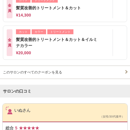
カット
トリートメント
全
髪質改善的トリートメント＆カット
員
¥14,300
カット
カラー
トリートメント
髪質改善的トリートメント＆カット＆イルミ
全
員
ナカラー
¥20,000
このサロンのすべてのクーポンを見る
サロンの口コミ
サロンPick Up
いぬさん
（女性/30代後半）
総合
5
★
★
★
★
★