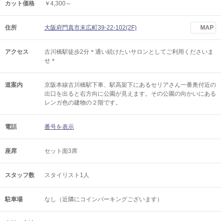
カット価格
￥4,300～
住所
大阪府門真市末広町39-22-102(2F)
MAP
アクセス
古川橋駅徒歩2分＊通い続けたいサロンとしてご利用くださいま
せ＊
道案内
京阪本線古川橋駅下車、駅高架下にあるセリアさん一番奥付近の
出口を出ると右方向に公園が見えます。その公園の向かいにある
レンガ色の建物の２階です。
電話
番号を表示
座席
セット面3席
スタッフ数
スタイリスト1人
駐車場
なし（近隣にコインパーキングございます）