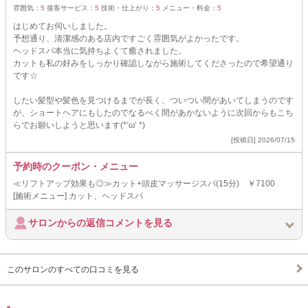
雰囲気：
5
接客サービス：
5
技術・仕上がり：
5
メニュー・料金：
5
はじめてお伺いしました。
予想通り、清潔感のある店内ですごく雰囲気がよかったです。
ヘッドスパ本当に気持ちよくて癒されました。
カットも私の好みをしっかり確認しながら施術してくださったので希望通り
です☆
したい髪型や髪色を見つけるまでが長く、ついつい間があいてしまうのです
が、ショートヘアにもしたのでなるべく間があかないように次回からもこち
らでお願いしようと思います(*‘ω‘ *)
[投稿日] 2026/07/15
予約時のクーポン・メニュー
≪リフトアップ効果も◎≫カット+頭皮マッサージスパ(15分) ￥7100
[施術メニュー] カット、ヘッドスパ
サロンからの返信コメントを見る
このサロンのすべての口コミを見る