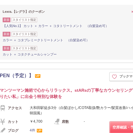
Lexra.【レグラ】のクーポン
新規
スタイリスト指定
【人気No.1】 カット ＋ カラー ＋ コタトリートメント （白髪染め可）
新規
スタイリスト指定
カラー ＋ コタプレミークトリートメント （白髪染め可）
新規
スタイリスト指定
カット ＋ コタクチュールシャンプー
 OPEN（予定）】
UP
ブックマ
マンツーマン施術で心からリラックス。stARsの丁寧なカウンセリン
りたい私」に出会う特別な体験を
大和田駅徒歩3分（白髪ぼかし/COTA取扱/艶カラー/髪質改善/ハ
アクセス
韓国風）
￥4,700
-
カット
席数
空席確認・
4件
ブログ
UP