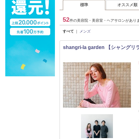
標準
オススメ順
52
件の美容院・美容室・ヘアサロンがあり
すべて
｜
メンズ
shangri-la garden 【シャン