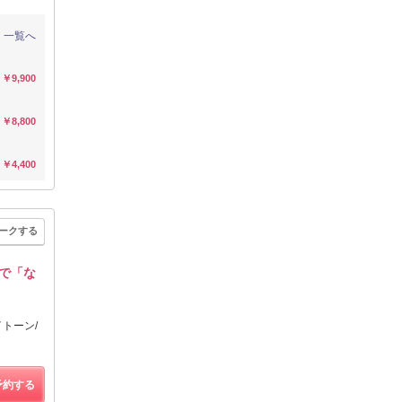
一覧へ
￥9,900
￥8,800
￥4,400
ークする
グで「な
イトーン/
予約する