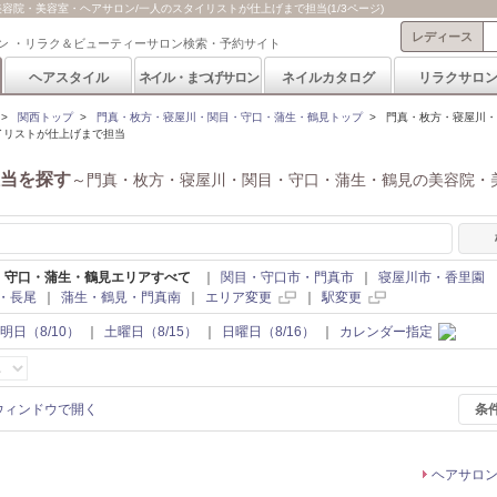
院・美容室・ヘアサロン/一人のスタイリストが仕上げまで担当(1/3ページ)
レディース
ン ・リラク＆ビューティーサロン検索・予約サイト
ヘアスタイル
ネイル・まつげサロン
ネイルカタログ
リラクサロ
>
関西トップ
>
門真・枚方・寝屋川・関目・守口・蒲生・鶴見トップ
>
門真・枚方・寝屋川・
イリストが仕上げまで担当
当を探す
～門真・枚方・寝屋川・関目・守口・蒲生・鶴見の美容院・
・守口・蒲生・鶴見エリアすべて
｜
関目・守口市・門真市
｜
寝屋川市・香里園
・長尾
｜
蒲生・鶴見・門真南
｜
エリア変更
｜
駅変更
明日（8/10）
｜
土曜日（8/15）
｜
日曜日（8/16）
｜
カレンダー指定
条
ヘアサロ