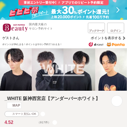
国内最大級の
サロン予約サイト
ブックマーク
ログイン
ゲストさん
ポイントを表示する
ポイントが1%たまる！
ポイントはサロン予約でつかえる！
_WHITE 阪神西宮店【アンダーバーホワイト】
MAP
スマート支払いOK
4.52
（917件）