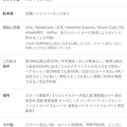
駐車場
近隣にコインパーキングあり
支払い方法
Visa／Mastercard／JCB／American Express／Diners Club／Pa
yPay利用可 AirPay 各クレジットカード決済によりポイント
貯めることも可能♪
※店頭で利用可能なお支払い方法を記載しています。スマート支払いではご
利用いただけない場合がございます。
こだわり
夜19時以降も受付OK／年中無休／ロング料金なし／最寄り駅か
条件
ら徒歩3分以内にある／1人のスタイリストが仕上げまで担当／
ヘアセット／朝10時前でも受付OK／店頭でのカード支払いOK／
女性スタッフが多い／男性スタッフが多い／禁煙／DVDが視聴
できる／完全予約制
備考
スタッフ募集中♪【イルミナカラー 外国人風 透明感カラー 脱白
髪染め 美髪 髪質改善 オーガニック メンズパーマ メンズカット
ツイストスパイラルパーマ 波巻きパーマ スパイラルパーマ 西宮
駅前】
その他
スマート支払いOK
ポイント利用OK
即時予約OK
メンズに