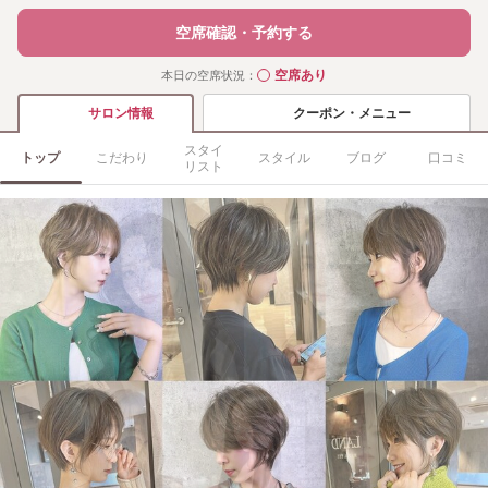
空席確認・予約する
空席あり
本日の空席状況：
◯
クーポン・メニュー
サロン情報
スタイ
トップ
こだわり
スタイル
ブログ
口コミ
リスト