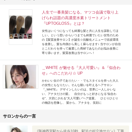
人生で一番美髪になる。マツコ会議で取り上
げられ話題の高濃度水素トリートメント
『UPTOGLOSS』とは？
女性はいくつになっても綺麗な髪と共に人生を謳歌してほ
しい。という想いからいつまでも綺麗でいたい女性のため
の【髪質改善サロン】が誕生☆抗酸化メニューで頭皮環境
を改善し、髪を内側から美しく蘇らせます♪ 当サロンが自信
とこだわりを持って厳選した商材であなたのお悩み改善に
寄り添います。髪質改善は当サロンへ！
＿WHITE が魅せる『大人可愛い』＆『似合わ
せ』へのこだわり☆ UP
かわいい女の子でありたい・・でもスタイルを持った大人
の女性にもなりたい。そんな願いを叶えるヘアサロン
『_WHITE』 デザインしたいのは、世界に一人しかいな
い、アナタだけの髪。 自分がもっと好きになる”似合わ
せ”、大切にされる”大人可愛い”ヘア提案。 ひとりひとり
の物語を想像し、 髪から、アナタを、笑顔に
サロンからの一言
《阪神西宮駅から徒歩10秒 駅近の好立地サロン》丁寧