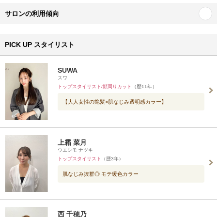
サロンの利用傾向
PICK UP スタイリスト
SUWA
スワ
トップスタイリスト/顔周りカット
（歴11年）
【大人女性の艶髪×肌なじみ透明感カラー】
上霜 菜月
ウエシモ ナツキ
トップスタイリスト
（歴3年）
肌なじみ抜群◎ モテ暖色カラー
西 千穂乃