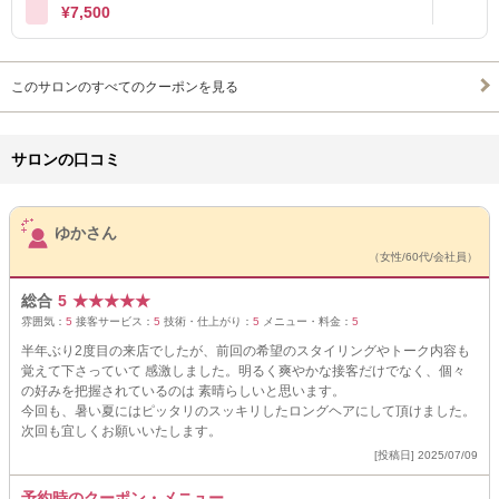
¥7,500
このサロンのすべてのクーポンを見る
サロンの口コミ
サロンPick Up
ゆかさん
（女性/60代/会社員）
総合
5
★
★
★
★
★
雰囲気：
5
接客サービス：
5
技術・仕上がり：
5
メニュー・料金：
5
半年ぶり2度目の来店でしたが、前回の希望のスタイリングやトーク内容も
覚えて下さっていて 感激しました。明るく爽やかな接客だけでなく、個々
の好みを把握されているのは 素晴らしいと思います。
今回も、暑い夏にはピッタリのスッキリしたロングヘアにして頂けました。
次回も宜しくお願いいたします。
[投稿日] 2025/07/09
予約時のクーポン・メニュー