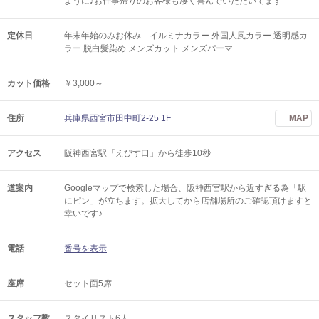
ように♪お仕事帰りのお客様も凄く喜んでいただいてます
定休日
年末年始のみお休み イルミナカラー 外国人風カラー 透明感カ
ラー 脱白髪染め メンズカット メンズパーマ
カット価格
￥3,000～
住所
兵庫県西宮市田中町2-25 1F
MAP
アクセス
阪神西宮駅「えびす口」から徒歩10秒
道案内
Googleマップで検索した場合、阪神西宮駅から近すぎる為「駅
にピン」が立ちます。拡大してから店舗場所のご確認頂けますと
幸いです♪
電話
番号を表示
座席
セット面5席
スタッフ数
スタイリスト6人