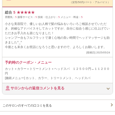
（女性/50代/パート・アルバイト）
総合
5
★
★
★
★
★
雰囲気：
5
接客サービス：
5
技術・仕上がり：
5
メニュー・料金：
5
小さな美容院で、優しいお人柄で髪の悩みをいろいろご相談させていただ
き、的確なアドバイスそしてカットですが、自分に似合う感じに仕上げてい
ただきお手入れも楽になりました！
シャンプー台もフルフラットで凄く心地の良い時間でヘッドマッサージも効
きました^_^
今後とも末永くお世話になろうと思いますので、よろしくお願いします。
[投稿日] 2025/05/24
予約時のクーポン・メニュー
カット＋カラー＋トリートメント＋ヘッドスパ １２５００円→１１２００
円
[施術メニュー] カット、カラー、トリートメント、ヘッドスパ
サロンからの返信コメントを見る
このサロンのすべての口コミを見る