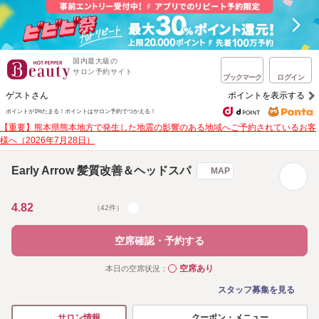
国内最大級の
サロン予約サイト
ブックマーク
ログイン
ゲストさん
ポイントを表示する
ポイントが1%たまる！
ポイントはサロン予約でつかえる！
【重要】熊本県熊本地方で発生した地震の影響のある地域へご予約されているお客
様へ（2026年7月28日）
Early Arrow 髪質改善＆ヘッドスパ
MAP
4.82
（42件）
空席確認・予約する
空席あり
本日の空席状況：
◯
スタッフ募集を見る
クーポン・メニュー
サロン情報