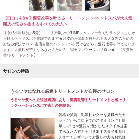
【口コミ4.8★】髪質改善を叶えるトリートメント×ヘッドスパが大人気♪
頭皮の悩みを抱えるすべての大人へ
【京成小岩駅徒歩5分】 エリア希少のYUMEシャンプー台でリラックスしなが
ら極上ヘッドスパを体験できます★頭皮のお悩みを持たれる大人女性のための
お悩み解決サロン♪当店自慢のヘッドスパを受けながら、髪質改善を叶えていき
ます。大型店が苦手なあなたのための、完全マンツーマンサロン★ 【髪質改
善/トリートメント】
サロンの特徴
うるツヤになれる厳選トリートメントが自慢のサロン
うるツヤ髪への近道は当店にあり！髪質改善トリートメントと極上リ
ラクゼーションスパで癒しの体験を♪
骨格や髪質、毛流れやクセを見極めたカ
ットだからご自宅でのスタイリングも簡
単に♪クセや髪質を活かしたスタイル提案
であなたの魅力を引き出すスタイルを叶
えます！デザインでお困りの方もお気軽