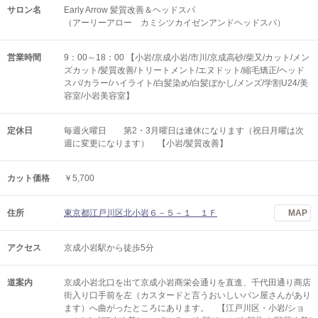
サロン名
Early Arrow 髪質改善＆ヘッドスパ
（アーリーアロー カミシツカイゼンアンドヘッドスパ）
営業時間
9：00～18：00 【小岩/京成小岩/市川/京成高砂/柴又/カット/メン
ズカット/髪質改善/トリートメント/エヌドット/縮毛矯正/ヘッド
スパ/カラー/ハイライト/白髪染め/白髪ぼかし/メンズ/学割U24/美
容室/小岩美容室】
定休日
毎週火曜日 第2・3月曜日は連休になります（祝日月曜は次
週に変更になります） 【小岩/髪質改善】
カット価格
￥5,700
住所
東京都江戸川区北小岩６－５－１ １Ｆ
MAP
アクセス
京成小岩駅から徒歩5分
道案内
京成小岩北口を出て京成小岩商栄会通りを直進、千代田通り商店
街入り口手前を左（カスタードと言うおいしいパン屋さんがあり
ます）へ曲がったところにあります。 【江戸川区・小岩/ショ