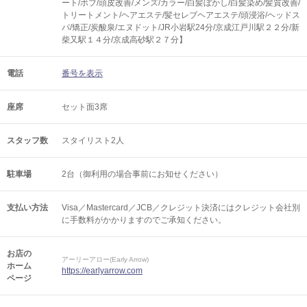
ート/ボブ/頭皮改善/メンズ/カラー/白髪ぼかし/白髪染め/髪質改善/
トリートメント/ヘアエステ/髪セレブヘアエステ/頭浸浴/ヘッドス
パ/矯正/炭酸泉/エヌドット/JR小岩駅24分/京成江戸川駅２２分/新
柴又駅１４分/京成高砂駅２７分】
電話
番号を表示
座席
セット面3席
スタッフ数
スタイリスト2人
駐車場
2台（御利用の場合事前にお知せください）
支払い方法
Visa／Mastercard／JCB／クレジット決済にはクレジット会社別
に手数料がかかりますのでご承知ください。
お店の
アーリーアロー(Early Arrow)
ホーム
https://earlyarrow.com
ページ