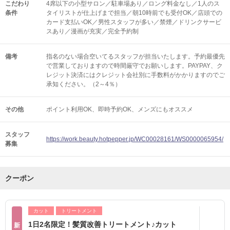
こだわり
4席以下の小型サロン／駐車場あり／ロング料金なし／1人のス
条件
タイリストが仕上げまで担当／朝10時前でも受付OK／店頭での
カード支払いOK／男性スタッフが多い／禁煙／ドリンクサービ
スあり／漫画が充実／完全予約制
備考
指名のない場合空いてるスタッフが担当いたします。予約最優先
で営業しておりますので時間厳守でお願いします。PAYPAY、ク
レジット決済にはクレジット会社別に手数料がかかりますのでご
承知ください。（2～4％）
その他
ポイント利用OK
即時予約OK
メンズにもオススメ
スタッフ
https://work.beauty.hotpepper.jp/WC00028161/WS0000065954/
募集
クーポン
カット
トリートメント
1日2名限定！髪質改善トリートメント♪カット
新