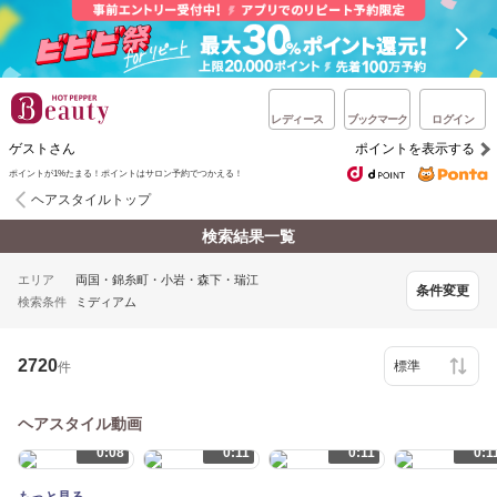
レディース
ブックマーク
ログイン
ゲストさん
ポイントを表示する
ポイントが1%たまる！ポイントはサロン予約でつかえる！
ヘアスタイルトップ
検索結果一覧
エリア
両国・錦糸町・小岩・森下・瑞江
条件変更
検索条件
ミディアム
2720
件
ヘアスタイル動画
0:08
0:11
0:11
0:1