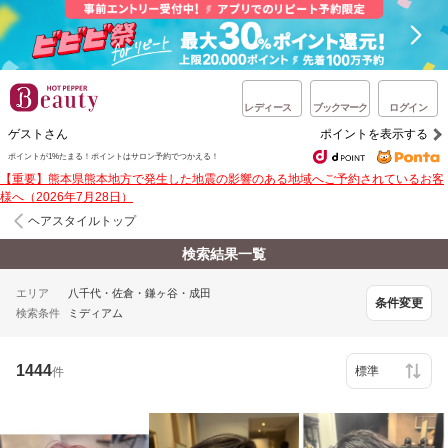
レディース
ブックマーク
ログイン
ゲストさん
ポイントを表示する
ポイントが1%たまる！ポイントはサロン予約でつかえる！
【重要】熊本県熊本地方で発生した地震の影響のある地域へご予約されているお客
様へ（2026年7月28日）
ヘアスタイルトップ
検索結果一覧
エリア
八千代・佐倉・鎌ヶ谷・成田
条件変更
検索条件
ミディアム
1444
件