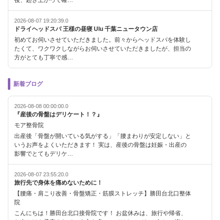
後、起き上がって確…
2026-08-07 19:20:39.0
ドライヘッドスパ 王様の昼寝 Ulu 千葉ニュータウン店
初めてお伺いさせていただきました。前々からヘッドスパを体験し
たくて、ワクワクしながらお伺いさせていただきましたが、担当の
方がとても丁寧で感…
新着ブログ
2026-08-08 00:00:00.0
『産後の骨盤はデリケート！？』
モア整骨院
出産後「骨盤が開いている気がする」「腰まわりが安定しない」と
いうお声をよくいただきます！ 実は、産後の骨盤は妊娠・出産の
影響でとてもデリケ…
2026-08-07 23:55:20.0
旅行先で身体を痛めないために！
【腰痛・肩こり改善・骨盤矯正・筋膜ストレッチ】勝田台北口整体
院
こんにちは！勝田台北口接骨院です！ お盆休みは、旅行や帰省、