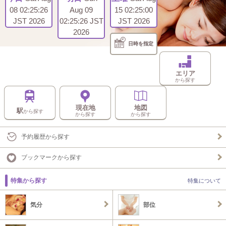
08 02:25:26
Aug 09
15 02:25:00
JST 2026
02:25:26 JST
JST 2026
2026
日時を指定
エリア
から探す
現在地
地図
駅
から探す
から探す
から探す
予約履歴から探す
ブックマークから探す
特集から探す
特集について
気分
部位