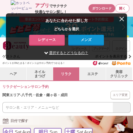
アプリ
でサクサク
ダウンロード
開く
快適なサロン探し！
あなたに合わせた探し方
どちらかを選択
レディース
メンズ
レディース
ブックマーク
ログイン
選択するとどうなるの？
ゲストさん
ポイントを表示する
ポイントが1%たまる！ポイントはサロン予約でつかえる！
ネイル
美容
ヘア
リラク
エステ
まつげ
クリニック
リラクゼーションサロン予約
関東エリア
-
八千代・佐倉・鎌ヶ谷・成田
エリア変更
日付で探す
今日
Sat Aug
明日
Sun
土曜
Sat Aug