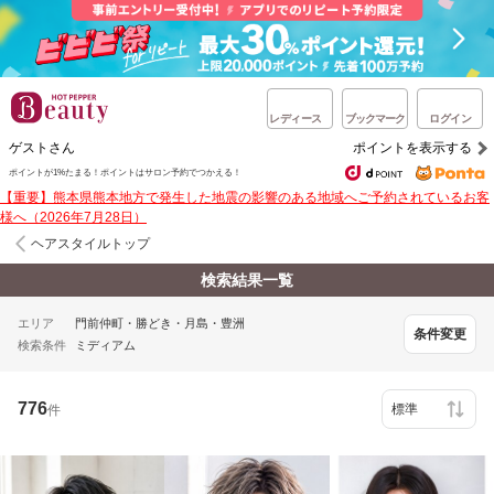
レディース
ブックマーク
ログイン
ゲストさん
ポイントを表示する
ポイントが1%たまる！ポイントはサロン予約でつかえる！
【重要】熊本県熊本地方で発生した地震の影響のある地域へご予約されているお客
様へ（2026年7月28日）
ヘアスタイルトップ
検索結果一覧
エリア
門前仲町・勝どき・月島・豊洲
条件変更
検索条件
ミディアム
776
件