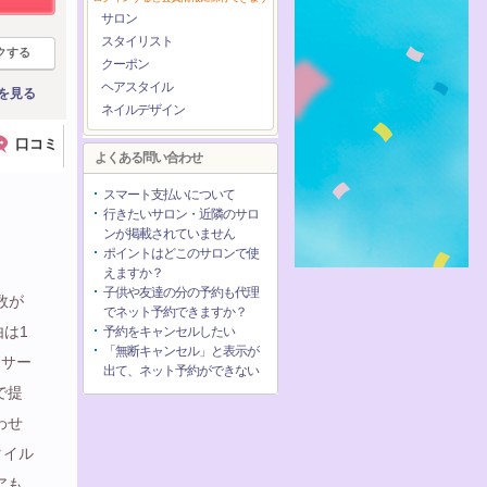
サロン
スタイリスト
クする
クーポン
ヘアスタイル
を見る
ネイルデザイン
口コミ
よくある問い合わせ
スマート支払いについて
・
行きたいサロン・近隣のサロ
ンが掲載されていません
ポイントはどこのサロンで使
えますか？
子供や友達の分の予約も代理
者数が
でネット予約できますか？
由は1
予約をキャンセルしたい
「無断キャンセル」と表示が
とサー
出て、ネット予約ができない
で提
わせ
タイル
アも