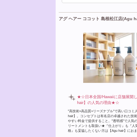
アグ ヘアー ココット 島根松江店(Agu hai
★☆日本全国/Hawaiiに店舗展開
hair】の人気の理由★☆
"高技術×高品質×リーズナブル"で高い口コミ人
hair】。コンセプトは有名店の卓越された技
やすい料金で提供すること。"透明感"で人気
リートメントも取扱い★『仕上がり』も『人
格』も妥協したくない方は【Agu hair】にお