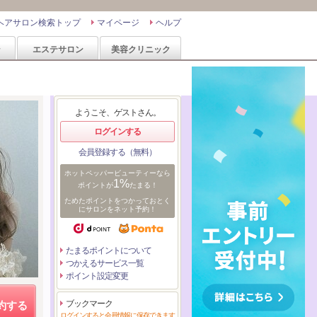
ヘアサロン検索トップ
マイページ
ヘルプ
ン
エステサロン
美容クリニック
ようこそ、ゲストさん。
ログインする
会員登録する（無料）
ホットペッパービューティーなら
1%
ポイントが
たまる！
ためたポイントをつかっておとく
にサロンをネット予約！
たまるポイントについて
つかえるサービス一覧
ポイント設定変更
ブックマーク
約する
ログインすると会員情報に保存できます