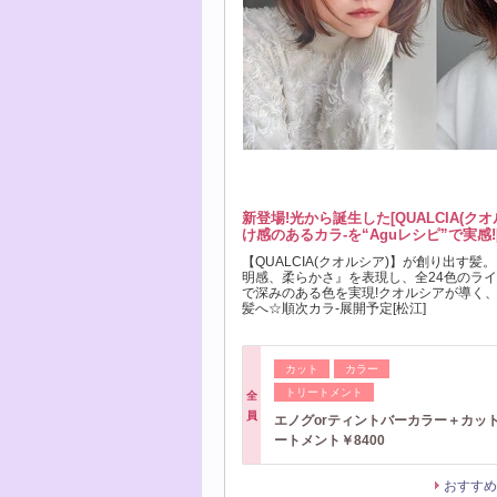
新登場!光から誕生した[QUALCIA(ク
け感のあるカラ-を“Aguレシピ”で実感!
【QUALCIA(クオルシア)】が創り出す髪
明感、柔らかさ』を表現し、全24色のラ
で深みのある色を実現!クオルシアが導く
髪へ☆順次カラ-展開予定[松江]
カット
カラー
トリートメント
全
員
エノグorティントバーカラー＋カッ
ートメント￥8400
おすすめ