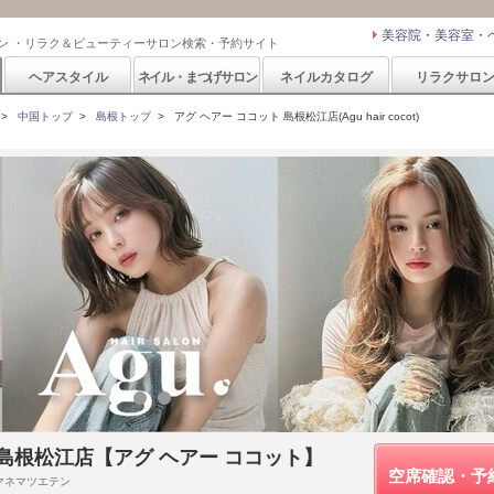
美容院・美容室・
ン ・リラク＆ビューティーサロン検索・予約サイト
ヘアスタイル
ネイル・まつげサロン
ネイルカタログ
リラクサロ
>
中国トップ
>
島根トップ
>
アグ ヘアー ココット 島根松江店(Agu hair cocot)
ocot 島根松江店【アグ ヘアー ココット】
空席確認・予
マネマツエテン