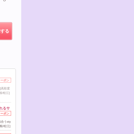
約する
クーポン
)]高彩度
根/松江]
れるサ
クーポン
うsty
根/松江]