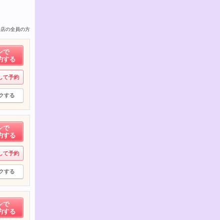
来店の全員の方
ンで
約する
して予約
クする
ンで
約する
して予約
クする
ンで
約する