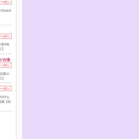
クーポン
tyle&
】
クーポン
改善&毎
江】
が自慢
クーポン
!話題の
江]
クーポン
OFFも
ご提案【松