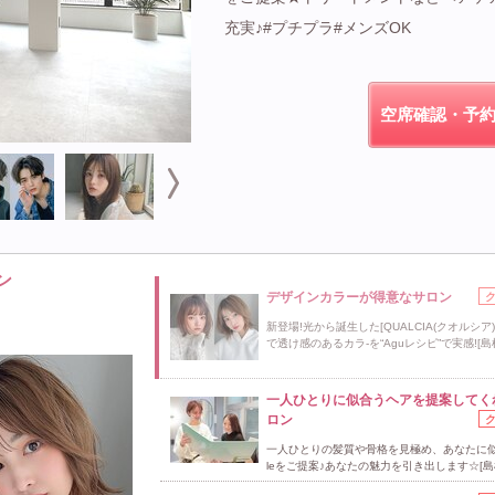
充実♪#プチプラ#メンズOK
空席確認・予
ン
デザインカラーが得意なサロン
新登場!光から誕生した[QUALCIA(クオルシア
で透け感のあるカラ-を“Aguレシピ”で実感![島
一人ひとりに似合うヘアを提案してく
ロン
一人ひとりの髪質や骨格を見極め、あなたに似合
leをご提案♪あなたの魅力を引き出します☆[島