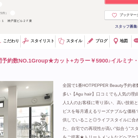
55件）
ブックマー
－１ 神戸屋ビル２Ｆ東
スタッフ募集
こだわり
スタイリスト
スタイル
ブログ
地図
約数NO.1Group★カット+カラー￥5900♪イルミナ
全国で1番HOTPEPPER Beauty予約
多い【Agu hair】口コミでも人気の理
人1人のお客様に寄り添い、高い技術
ビスを毎月通えるリーズナブルな価格
供していること◎ライフスタイルに合
た、自宅での再現性が高い"似合う"ス
をご提案★トリートメントなどヘアケ