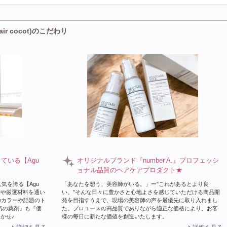
r cocot)のこだわり
している【Agu
オリジナルブランド『number A.』プロフェッシ
ョナル品質のヘアケアプロダクト★
気を誇る【Agu
「あなたを想う、美容師がいる。」ー"これがあるとより良
術や厳選材料を通い
い。"そんな日々に豊かさと心地よさを感じていただける商品開
のカラーや話題のト
発を目指すうえで、現場の美容師の声を最優先に取り入れまし
気の薬剤』も『価
た。プロユースの高品質でありながら適正な価格により、お客
まかせ♪
様の毎日に新たな価値を創造いたします。