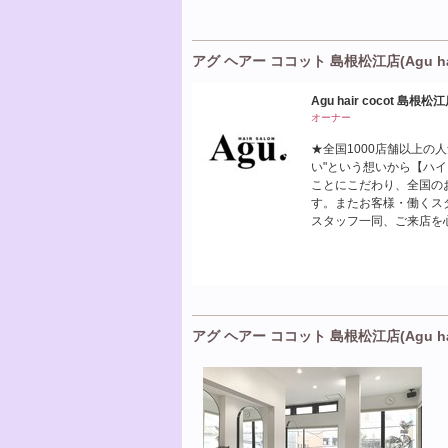
アグ ヘアー ココット 島根松江店(Agu hai
Agu hair cocot 島根松
オーナー
★全国1000店舗以上の
い"という想いから【ハ
ことにこだわり、全国の
す。またお客様・働くス
スタッフ一同、ご来店を
アグ ヘアー ココット 島根松江店(Agu hai