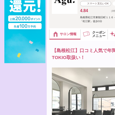
スマート支払いOK
4.84
（9
島根県松江市東朝日町１１６
「松江駅」徒歩3分
クーポン
サロン情報
メニュー
【島根松江】口コミ人気で年間予
TOKIO取扱い！