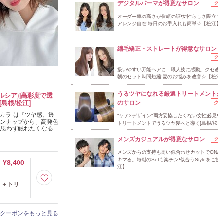
デジタルパーマが得意なサロン
オーダー率の高さが信頼の証!女性らしさ際立つS
アレンジ自在!毎日のお手入れも簡単☆【松江
縮毛矯正・ストレートが得意なサロン
扱いやすい万能ヘアに…職人技に感動。クセ
朝のセット時間短縮!髪のお悩みを改善☆【松
うるツヤになれる厳選トリートメント
オルシア)]高彩度で透
[島根/松江]
のサロン
。カラ-は『ツヤ感、透
"ケア×デザイン"両方妥協したくない女性必見
インナップから、高発色
トリートメントでうるツヤ髪へと導く[島根/松
、思わず触れたくなる
メンズカジュアルが得意なサロン
メンズからの支持も高い似合わせカットでON/
キマる。毎朝のSetも楽チン!似合うStyleを
¥8,400
江】
ト＋トリ
クーポンをもっと見る