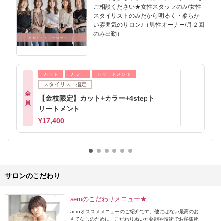
ご相談ください★女性スタッフのみ/女性
スタイリストのみだから明るく・柔らか
い雰囲気のサロン♪（男性オーナー/月２回
のみ出勤）
カット
カラー
トリートメント
スタイリスト指定
全
【金枝限定】カット+カラー+4stepト
員
リートメント
¥17,400
サロンのこだわり
aeruのこだわりメニュー★
aeruオススメメニューのご紹介です。他にはない最高のお
もてなしのために、こだわりぬいた薬剤や技術でお客様皆