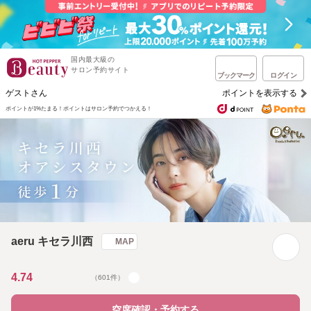
国内最大級の
サロン予約サイト
ブックマーク
ログイン
ゲストさん
ポイントを表示する
ポイントが1%たまる！
ポイントはサロン予約でつかえる！
aeru キセラ川西
MAP
4.74
（601件）
空席確認・予約する