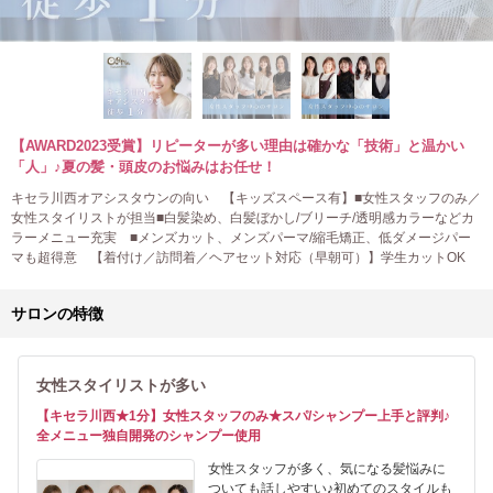
【AWARD2023受賞】リピーターが多い理由は確かな「技術」と温かい
「人」♪夏の髪・頭皮のお悩みはお任せ！
キセラ川西オアシスタウンの向い 【キッズスペース有】■女性スタッフのみ／
女性スタイリストが担当■白髪染め、白髪ぼかし/ブリーチ/透明感カラーなどカ
ラーメニュー充実 ■メンズカット、メンズパーマ/縮毛矯正、低ダメージパー
マも超得意 【着付け／訪問着／ヘアセット対応（早朝可）】学生カットOK
サロンの特徴
女性スタイリストが多い
【キセラ川西★1分】女性スタッフのみ★スパ/シャンプー上手と評判♪
全メニュー独自開発のシャンプー使用
女性スタッフが多く、気になる髪悩みに
ついても話しやすい♪初めてのスタイルも