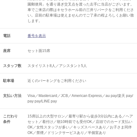
園郵便局」を通り過ぎ交叉点を渡った左手に当店がございます。
車でご来店の際はキセラホール前の三井リパークをご利用くださ
い。店前の駐車場は使えませんのでご了承の程よろしくお願い致
します。
電話
番号を表示
座席
セット面15席
スタッフ数
スタイリスト8人／アシスタント5人
駐車場
近くのパーキングをご利用ください
支払い方法
Visa／Mastercard／JCB／American Express／au pay/楽天 pay/
pay pay/LINE pay
こだわり
15席以上の大型サロン／最寄り駅から徒歩3分以内にある／ヘア
条件
セット／着付け／朝10時前でも受付OK／店頭でのカード支払い
OK／女性スタッフが多い／キッズスペースあり／お子さま同伴
OK／禁煙／ドリンクサービスあり／半個室あり