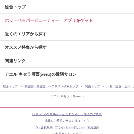
総合トップ
ホットペッパービューティー アプリをゲット
近くのエリアから探す
オススメ特集から探す
関連リンク
アエル キセラ川西(aeru)の近隣サロン
総合トップ
美容院・美容室・ヘアサロン検索トップ
関西トップ
川西・宝塚・三田・
アエル キセラ川西(aeru)
HOT PEPPER Beautyとサロンボード導入のご案内
掲載をご希望のサロン様はこちら
ID・会員規約
プライバシーポリシー
利用規約
ご利用ガイド
ヘルプ