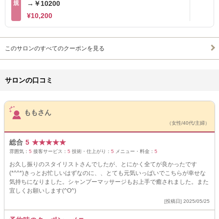
規
→￥10200
¥10,200
このサロンのすべてのクーポンを見る
サロンの口コミ
サロンPick Up
ももさん
（女性/40代/主婦）
総合
5
★
★
★
★
★
雰囲気：
5
接客サービス：
5
技術・仕上がり：
5
メニュー・料金：
5
お久し振りのスタイリストさんでしたが、とにかく全てが良かったです
(*^^*)きっとお忙しいはずなのに、、とても元気いっばいでこちらが幸せな
気持ちになりました。シャンプーマッサージもお上手で癒されました。また
宜しくお願いします(^O^)
[投稿日] 2025/05/25