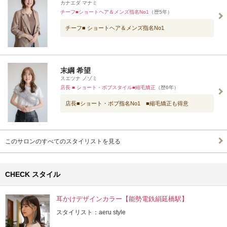
カナエダ マナミ
チーフ■ショートヘア＆メンズ指名No1
（歴5年）
チーフ■ ショートヘア＆メンズ指名No1
末綱 希望
スエツナ ノゾミ
店長 ■ ショート・ボブスタイル■縮毛矯正
（歴6年）
店長■ショート・ボブ指名No1 ■縮毛矯正も得意
このサロンのすべてのスタイリストを見る
CHECK スタイル
耳かけデザインカラー【能勢電鉄絹延橋駅】
スタイリスト：aeru style