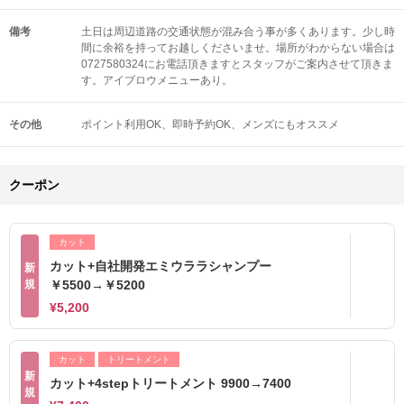
備考
土日は周辺道路の交通状態が混み合う事が多くあります。少し時
間に余裕を持ってお越しくださいませ。場所がわからない場合は
0727580324にお電話頂きますとスタッフがご案内させて頂きま
す。アイブロウメニューあり。
その他
ポイント利用OK
即時予約OK
メンズにもオススメ
クーポン
カット
カット+自社開発エミウララシャンプー
新
規
￥5500→￥5200
¥5,200
カット
トリートメント
新
カット+4stepトリートメント 9900→7400
規