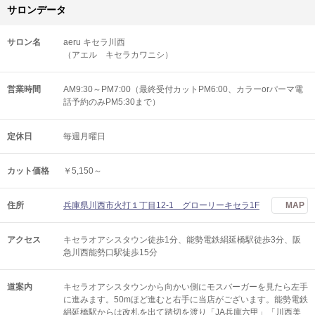
サロンデータ
サロン名
aeru キセラ川西
（アエル キセラカワニシ）
営業時間
AM9:30～PM7:00（最終受付カットPM6:00、カラーorパーマ電
話予約のみPM5:30まで）
定休日
毎週月曜日
カット価格
￥5,150～
住所
兵庫県川西市火打１丁目12-1 グローリーキセラ1F
MAP
アクセス
キセラオアシスタウン徒歩1分、能勢電鉄絹延橋駅徒歩3分、阪
急川西能勢口駅徒歩15分
道案内
キセラオアシスタウンから向かい側にモスバーガーを見たら左手
に進みます。50mほど進むと右手に当店がございます。能勢電鉄
絹延橋駅からは改札を出て踏切を渡り「JA兵庫六甲」「川西美