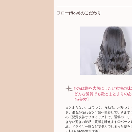
フロー(flow)のこだわり
flowは髪を大切にしたい女性の
どんな髪質でも艶とまとまりのあ
台/美髪】
まとまらない、ゴワつく、うねる、パサつく
を、誰もが憧れるツヤ髪へ改善していきます！
の【髪質改善サブリミック】で、通常のトリ
きない驚きの艶感・質感を叶えます◎パーマ
線、ドライヤー熱などで傷んでしまった髪を
♪【仙台/美髪/髪質改善】