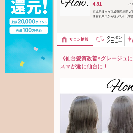
4.81
（6
宮城県仙台市宮城野区榴岡２
仙台駅東口から徒歩3分 【学割
クーポン
サロン情報
メニュー
《仙台髪質改善×グレージュ
スマが遂に仙台に！