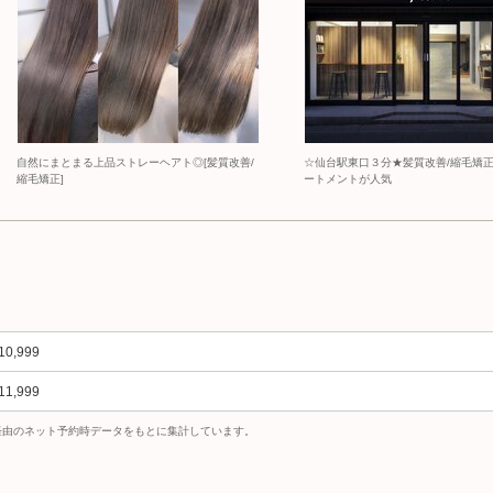
自然にまとまる上品ストレーヘアト◎[髪質改善/
☆仙台駅東口３分★髪質改善/縮毛矯正
縮毛矯正]
ートメントが人気
10,999
11,999
uty経由のネット予約時データをもとに集計しています。