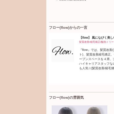
フロー(flow)からの一言
【flow】 風になびく美
髪質改善/縮毛矯正/酸熱トリー
『flow』では、髪質改
ト)、髪質改善縮毛矯正、
ープンスペースを４席、
ハイキャリアスタッフな
も人気☆[髪質改善/縮毛矯
フロー(flow)の雰囲気