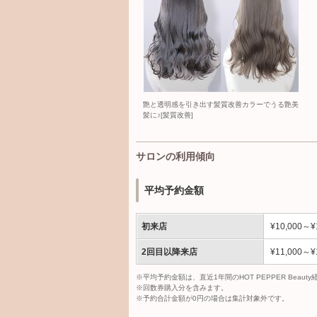
艶と透明感を引き出す髪質改善カラーでうる艶美
髪に♪[髪質改善]
サロンの利用傾向
平均予約金額
初来店
¥10,000～¥
2回目以降来店
¥11,000～¥
※平均予約金額は、直近1年間のHOT PEPPER Bea
※回数券購入分を含みます。
※予約合計金額が0円の場合は集計対象外です。