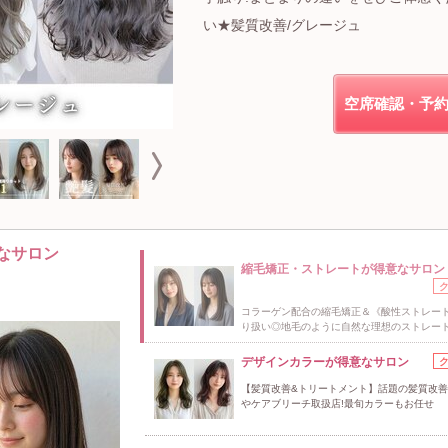
い★髪質改善/グレージュ
空席確認・予
なサロン
縮毛矯正・ストレートが得意なサロン
コラーゲン配合の縮毛矯正＆《酸性ストレー
り扱い◎地毛のように自然な理想のストレート
デザインカラーが得意なサロン
【髪質改善&トリートメント】話題の髪質改
やケアブリーチ取扱店!最旬カラーもお任せ