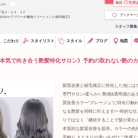
◯
空席
本日
91件）
丁目２－２３ １Ｆ
ブックマー
U24/ケアブリーチ/酸熱トリートメント/縮毛矯正】
スタッフ募集
こだわり
スタイリスト
スタイル
ブログ
地図
に本気で向き合う艶髪特化サロン》予約の取れない艶の
髪質改善と縮毛矯正に特化した他には
専門サロン/柔らかい艶感&透明感のあ
質改善カラー“グレージュ”に特化◎触
なる艶髪を同時に叶えます/一時的な仕
りではなく「継続することで髪が変わ
本質的な髪質改善を提供。カラーの色持
手触り.まとまりの違いをぜひご体感く