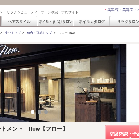
美容院・美容室・
ン ・リラク＆ビューティーサロン検索・予約サイト
ヘアスタイル
ネイル・まつげサロン
ネイルカタログ
リラクサロ
>
東北トップ
>
仙台・宮城トップ
>
フロー(flow)
トメント flow【フロー】
空席確認・予