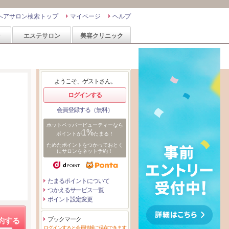
ヘアサロン検索トップ
マイページ
ヘルプ
ン
エステサロン
美容クリニック
ようこそ、ゲストさん。
ログインする
会員登録する（無料）
ホットペッパービューティーなら
1%
ポイントが
たまる！
ためたポイントをつかっておとく
にサロンをネット予約！
たまるポイントについて
つかえるサービス一覧
ポイント設定変更
ブックマーク
約する
ログインすると会員情報に保存できます