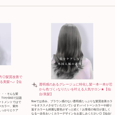
味方◎髪質改善で
る美髪へ♪【仙
透明感のあるグレージュに特化し髪一本一本が芯
から色づく♪なりたいを叶える人気サロン★【仙
・・・そんな髪
台/美髪】
TVやSNSで話題
flowでは赤み、ブラウン感のない透明感たっぷりな髪質改善カラ
ートメントではで
ーをオススメさせていただいています♪ハイトーンカラーや繰り
やカラー、紫外
返すカラーも綺麗な髪色がずっと続く！お客様の毎日が楽しく
しっかりとケア
なる一歩先をいくカラーデザインをお楽しみください◎【仙台/