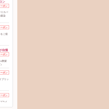
ロン
クーポン
かりカバ
白髪染
クーポン
eをご提
が自慢
クーポン
x艶髪
♪
クーポン
イブリッ
クーポン
！プライ
け