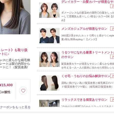
グレイカラー・白髪カバーが得意なサ
ダメージレスな白髪染めの薬剤◎白髪をしっ
ーして雰囲気も若々しく♪明るいカラーOK【
め】
メンズカジュアルが得意なサロン
360度計算されたカットで周りと差がつくstyl
案♪朝も簡単styling！【メンズ】
トレート》も取り扱
うるツヤになれる厳選トリートメント
トに♪
のサロン
レスに柔らかな縮毛矯
レートは髪の内部から
髪質改善カラーが得意なサロン◇柔らかな色味
ートに！（髪質改善/
を叶える一人一人の肌色に合わせた特別レシピ
くせ毛・うねりのお悩み解決サロン
湿気に負けない為に!髪質改善と縮毛矯正のハ
¥15,400
ド!髪質改善でツヤ髪に［縮毛矯正/髪質改善］
正or酸性
リラックスできる個室ありサロン
"自分だけの空間”で心からリラックスできる
クーポンをもっと見る
ベートサロンで、特別なサロンタイムをお届