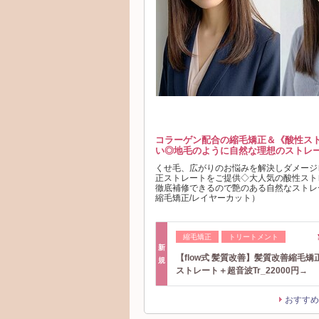
コラーゲン配合の縮毛矯正＆《酸性ス
い◎地毛のように自然な理想のストレー
くせ毛、広がりのお悩みを解決しダメージ
正ストレートをご提供◇大人気の酸性スト
徹底補修できるので艶のある自然なストレ
縮毛矯正/レイヤーカット）
縮毛矯正
トリートメント
新
【flow式 髪質改善】髪質改善縮毛矯
規
ストレート＋超音波Tr_22000円→
おすすめ