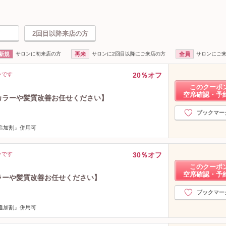
2回目以降来店の方
新規
サロンに初来店の方
再来
サロンに2回目以降にご来店の方
全員
サロンにご
ンです
20％オフ
このクーポ
空席確認・予
_【カラーや髪質改善お任せください】
ブックマー
達追加割』併用可
ンです
30％オフ
このクーポ
空席確認・予
【カラーや髪質改善お任せください】
ブックマー
達追加割』併用可