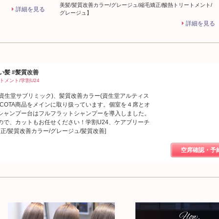
美髪/髪質改善カラー/グレージュ/縮毛矯正/酸熱トリートメント/
詳細を見る
グレージュ】
詳細を見る
しい髪 #髪質改善
トメント/学割U24
善(資生堂サブリミック)、髪質改善カラー(資生堂アルティス
COTA商品をメインに取り扱っています。個室を４席とオ
シャンプー台はフルフラットシャンプーを導入しました。
ので、カットもお任せください！学割U24、ケアブリーチ
正/髪質改善カラー/グレージュ/髪質改善]
空席確認・予