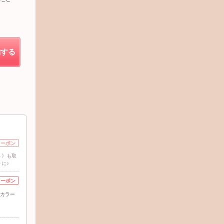
約する
クーポン
ト》も取
に♪
クーポン
善カラー