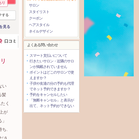
あり
サロン
スタイリスト
クする
クーポン
ヘアスタイル
を見る
ネイルデザイン
口コミ
よくある問い合わせ
スマート支払いについて
カリ
行きたいサロン・近隣のサロ
ンが掲載されていません
ポイントはどこのサロンで使
えますか？
子供や友達の分の予約も代理
ない
でネット予約できますか？
る髪
予約をキャンセルしたい
「無断キャンセル」と表示が
れたく
出て、ネット予約ができない
上が
る」
ち.
ださ