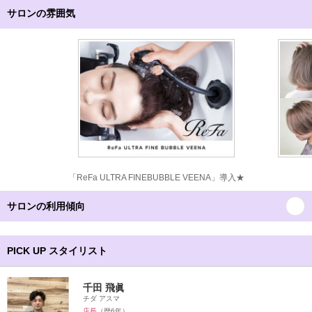
サロンの雰囲気
「ReFa ULTRA FINEBUBBLE VEENA」導入★
サロンの利用傾向
PICK UP スタイリスト
千田 飛眞
チダ アスマ
店長
（歴6年）