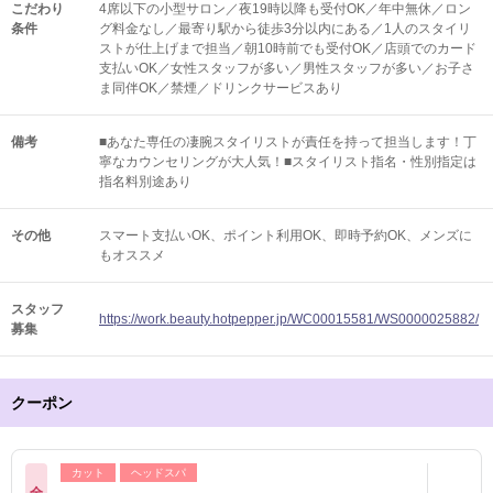
こだわり
4席以下の小型サロン／夜19時以降も受付OK／年中無休／ロン
条件
グ料金なし／最寄り駅から徒歩3分以内にある／1人のスタイリ
ストが仕上げまで担当／朝10時前でも受付OK／店頭でのカード
支払いOK／女性スタッフが多い／男性スタッフが多い／お子さ
ま同伴OK／禁煙／ドリンクサービスあり
備考
■あなた専任の凄腕スタイリストが責任を持って担当します！丁
寧なカウンセリングが大人気！■スタイリスト指名・性別指定は
指名料別途あり
その他
スマート支払いOK
ポイント利用OK
即時予約OK
メンズに
もオススメ
スタッフ
https://work.beauty.hotpepper.jp/WC00015581/WS0000025882/
募集
クーポン
カット
ヘッドスパ
全