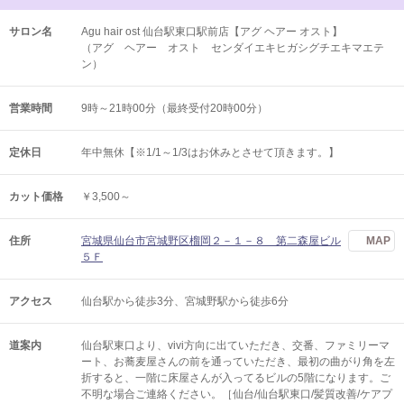
サロン名
Agu hair ost 仙台駅東口駅前店【アグ ヘアー オスト】
（アグ ヘアー オスト センダイエキヒガシグチエキマエテ
ン）
営業時間
9時～21時00分（最終受付20時00分）
定休日
年中無休【※1/1～1/3はお休みとさせて頂きます。】
カット価格
￥3,500～
住所
宮城県仙台市宮城野区榴岡２－１－８ 第二森屋ビル
MAP
５Ｆ
アクセス
仙台駅から徒歩3分、宮城野駅から徒歩6分
道案内
仙台駅東口より、vivi方向に出ていただき、交番、ファミリーマ
ート、お蕎麦屋さんの前を通っていただき、最初の曲がり角を左
折すると、一階に床屋さんが入ってるビルの5階になります。ご
不明な場合ご連絡ください。［仙台/仙台駅東口/髪質改善/ケアプ