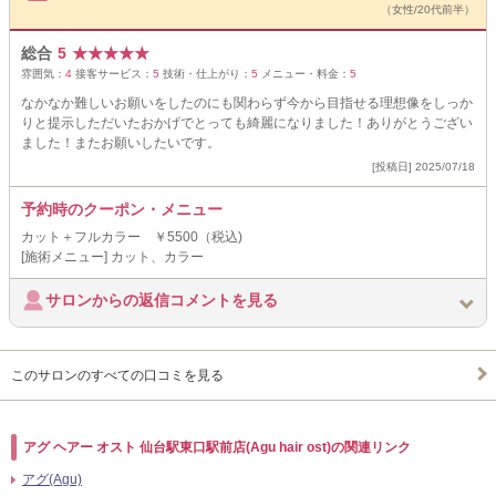
（女性/20代前半）
総合
5
★
★
★
★
★
雰囲気：
4
接客サービス：
5
技術・仕上がり：
5
メニュー・料金：
5
なかなか難しいお願いをしたのにも関わらず今から目指せる理想像をしっか
りと提示しただいたおかげでとっても綺麗になりました！ありがとうござい
ました！またお願いしたいです。
[投稿日] 2025/07/18
予約時のクーポン・メニュー
カット＋フルカラー ￥5500（税込)
[施術メニュー] カット、カラー
サロンからの返信コメントを見る
このサロンのすべての口コミを見る
アグ ヘアー オスト 仙台駅東口駅前店(Agu hair ost)の関連リンク
アグ(Agu)