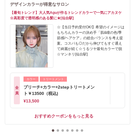
デザインカラーが得意なサロン
【最旬トレンド】大人気Aguが作るトレンドカラーで一気にアカヌケ
☆高彩度で透明感のある髪に★[仙台駅]
☆【当日予約受付OK!】希望のイメージは
もちろんカラーの決め手「肌&瞳の色/季
節感/ヘアケア」の総合バランスを考え提
案。コスパも◎だから伸びてもすぐ通え
て綺麗が続く☆うるツヤ最旬カラーで脱
☆マンネリ[仙台駅]
カラー
トリートメント
ブリーチ+カラー+2stepトリートメン
全
員
ト￥13500（税込)
¥13,500
おすすめクーポンをもっと見る