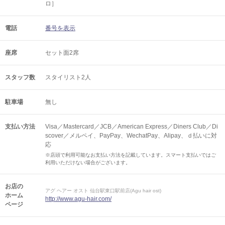
ロ］
電話
番号を表示
座席
セット面2席
スタッフ数
スタイリスト2人
駐車場
無し
支払い方法
Visa／Mastercard／JCB／American Express／Diners Club／Di
scover／メルペイ、PayPay、WechatPay、Alipay、ｄ払いに対
応
※店頭で利用可能なお支払い方法を記載しています。スマート支払いではご
利用いただけない場合がございます。
お店の
アグ ヘアー オスト 仙台駅東口駅前店(Agu hair ost)
ホーム
http://www.agu-hair.com/
ページ