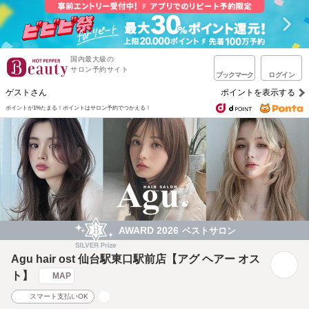
国内最大級の
サロン予約サイト
ブックマーク
ログイン
ゲストさん
ポイントを表示する
ポイントが1%たまる！
ポイントはサロン予約でつかえる！
AWARD 2026
ベストサロン
Agu hair ost 仙台駅東口駅前店【アグ ヘアー オス
ト】
MAP
スマート支払いOK