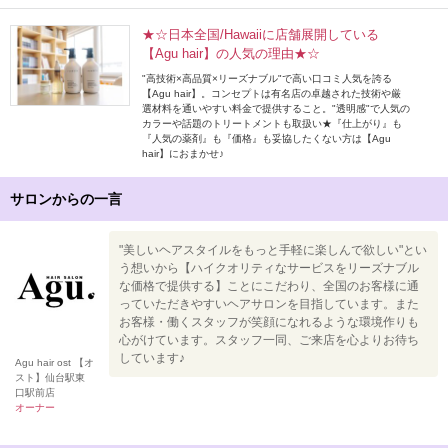
★☆日本全国/Hawaiiに店舗展開している
【Agu hair】の人気の理由★☆
"高技術×高品質×リーズナブル"で高い口コミ人気を誇る
【Agu hair】。コンセプトは有名店の卓越された技術や厳
選材料を通いやすい料金で提供すること。"透明感"で人気の
カラーや話題のトリートメントも取扱い★『仕上がり』も
『人気の薬剤』も『価格』も妥協したくない方は【Agu
hair】におまかせ♪
サロンからの一言
"美しいヘアスタイルをもっと手軽に楽しんで欲しい"とい
う想いから【ハイクオリティなサービスをリーズナブル
な価格で提供する】ことにこだわり、全国のお客様に通
っていただきやすいヘアサロンを目指しています。また
お客様・働くスタッフが笑顔になれるような環境作りも
心がけています。スタッフ一同、ご来店を心よりお待ち
しています♪
Agu hair ost 【オ
スト】仙台駅東
口駅前店
オーナー