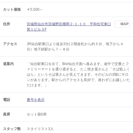
カット価格
￥5,500～
住所
宮城県仙台市宮城野区榴岡２-１-１０ 平和住宅東口
MAP
第１ビル３F
アクセス
JR仙台駅東口より徒歩3分(２階改札から約５分、地下から４
分）地下鉄駅から７～８分
道案内
「仙台駅東口を出て、Bivi仙台方面へ進みます。途中で交番とフ
ァミリーマートを通り過ぎると、たこ焼き屋さんと「そば処ふく
はら」というそば屋さんが見えてきます。そのビルの3階にサロ
ンがあります。駅からのアクセスも良好で、迷わずにお越しいた
だけます。」
電話
番号を表示
座席
セット面6席
スタッフ数
スタイリスト3人