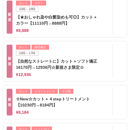
カット
カラー
10時～18時
新
【★おしゃれ染や白髪染めも可◎】カット＋
規
カラー【11110円→8888円】
¥8,888
カット
縮毛矯正
10時～17時
新
【自然なストレートに】カット＋ソフト矯正
規
16170円→12936円☆新規さま限定☆
¥12,936
カット
トリートメント
その他
☆New☆カット＋４stepトリートメント
新
規
【10230円→8184円】
¥8,184
カット
ヘッドスパ