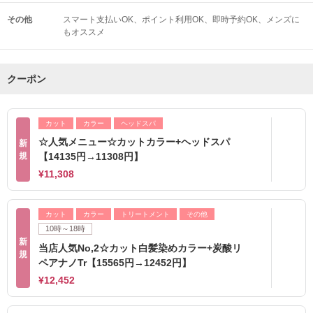
その他
スマート支払いOK
ポイント利用OK
即時予約OK
メンズに
もオススメ
クーポン
カット
カラー
ヘッドスパ
☆人気メニュー☆カットカラー+ヘッドスパ
新
規
【14135円→11308円】
¥11,308
カット
カラー
トリートメント
その他
10時～18時
新
当店人気No,2☆カット白髪染めカラー+炭酸リ
規
ペアナノTr【15565円→12452円】
¥12,452