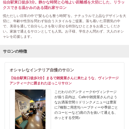
仙台駅東口徒歩3分。静かな時間と心地よい距離感を大切にした、リラッ
クスできる温かみのある隠れ家サロン
慌ただしい日常の中で“髪も心も整う時間”を。ナチュラルで上品なデザインを大
切に、年齢や性別を問わず似合うスタイルをご提案。落ち着いた雰囲気の中
で、美容を通して自分らしさを取り戻せる特別なひとときをお過ごしくださ
い。家族で通えるサロンとしても人気。お子様、学生さん問わず、大人のオシ
ャレを応援します。
サロンの特徴
オシャレなインテリア自慢のサロン
【仙台駅東口徒歩3分】まるで雑貨屋さんに来たような、ヴィンテージ
アンティークに囲まれたほっこりサロン
こだわりのアンティークやヴィンテージ
が揃う店内は、Cafeや雑貨屋さんのよう
なお洒落空間☆ドリンクメニューは豊富
に7種類ご用意!!(ハーブティーや季節ごと
のコーヒーなど)肩の力を抜いて通える、
ホッとする空間♪