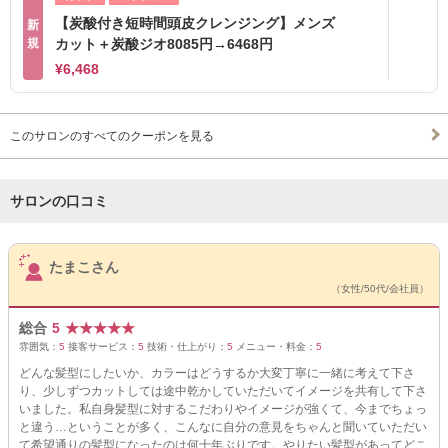
【炭酸付き短時間頭皮クレンジング】メンズ
新
規
カット＋炭酸ジオ8085円→6468円
¥6,468
このサロンのすべてのクーポンを見る
サロンの口コミ
サロンPick Up
たまこさん
（女性/50代/会社員）
総合
5
★
★
★
★
★
雰囲気：
5
接客サービス：
5
技術・仕上がり：
5
メニュー・料金：
5
どんな髪型にしたいか、カラーはどうするか大変丁寧に一緒に考えて下さ
り、少しずつカットしては途中乾かしていただいてイメージを共有して下さ
いました。私自身髪型に対するこだわりやイメージが強くて、今までちょっ
と違う…ということが多く、こんなに自分の意見をちゃんと聞いていただい
て希望通りの髪型になったのは何十年ぶりです。やりたい髪型があってどこ