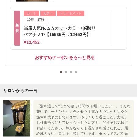
カット
カラー
トリートメント
10時～17時
新
当店人気No,2☆カットカラー+炭酸リ
規
ペアナノTr【15565円→12452円】
¥12,452
おすすめクーポンをもっと見る
サロンからの一言
「髪を通して“心まで整う時間”をお届けしたい。」そんな
想いで、一人ひとりに合わせた丁寧なカウンセリングと
施術を大切にしています。ゆっくりと過ごしたい方も、
お仕事帰りにリフレッシュしたい方も、どうぞお気軽に
お越しください。静かながらも温かさを感じられる、居
心地の良いサロンを目指しています。★ヘッドスパや頭