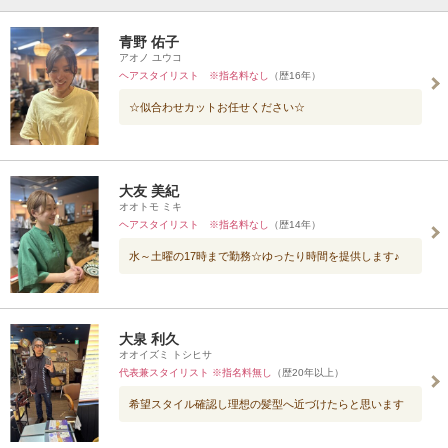
青野 佑子
アオノ ユウコ
ヘアスタイリスト ※指名料なし
（歴16年）
☆似合わせカットお任せください☆
大友 美紀
オオトモ ミキ
ヘアスタイリスト ※指名料なし
（歴14年）
水～土曜の17時まで勤務☆ゆったり時間を提供します♪
大泉 利久
オオイズミ トシヒサ
代表兼スタイリスト ※指名料無し
（歴20年以上）
希望スタイル確認し理想の髪型へ近づけたらと思います