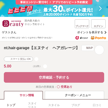
国内最大級の
サロン予約サイト
ブックマーク
ログイン
ゲストさん
ポイントを表示する
ポイントが1%たまる！
ポイントはサロン予約でつかえる！
nt.hair-garage【エヌティ ヘアガレージ】
MAP
スマート支払いOK
5.00
（11件）
空席確認・予約する
空席あり
本日の空席状況：
◯
クーポン・メニュー
サロン情報
スタイ
トップ
スタイル
ブログ
口コミ
リスト