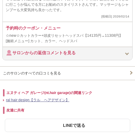
に行こうか悩んでる方にお勧めのスタイリストさんです。マッサージもシャ
ンプーも大変気持ち良かったです。
[投稿日] 2026/02/14
予約時のクーポン・メニュー
☆new☆カットカラー+頭皮リセットヘッドスパ【14135円→11308円】
[施術メニュー] カット、カラー、ヘッドスパ
サロンからの返信コメントを見る
このサロンのすべての口コミを見る
エヌティ ヘア ガレージ(nt.hair garage)の関連リンク
ral hair design【ラル ヘアデザイン】
友達に共有
LINEで送る