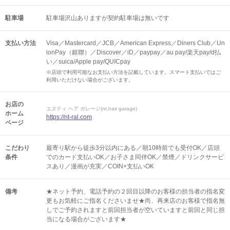
駐車場
駐車場沢山ありますが契約駐車場は無いです
支払い方法
Visa／Mastercard／JCB／American Express／Diners Club／Un
ionPay（銀聯）／Discover／iD／paypay／au pay/楽天pay/d払
い／suica/Apple pay/QUICpay
※店頭で利用可能なお支払い方法を記載しています。スマート支払いではご
利用いただけない場合がございます。
お店の
エヌティ ヘア ガレージ(nt.hair garage)
ホーム
https://nt-ral.com
ページ
こだわり
最寄り駅から徒歩3分以内にある／朝10時前でも受付OK／店頭
条件
でのカード支払いOK／お子さま同伴OK／禁煙／ドリンクサービ
スあり／漫画が充実／COIN+支払いOK
備考
★ネット予約、電話予約の２回目以降のお客様の担当者の指名変
更もお気軽にご指名くださいませ★尚、再来店のお客様で指名無
しでご予約されますと前回担当者が空いていますと前回と同じ担
当になる場合がございます★