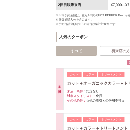
2回目以降来店
¥7,000～¥7
※平均予約金額は、直近1年間のHOT PEPPER Bea
※回数券購入分を含みます。
※予約合計金額が0円の場合は集計対象外です。
人気のクーポン
すべて
初来店の方
カット
カラー
トリートメント
カット＋オーガニックカラー＋トリー
全
来店日条件：
指定なし
員
対象スタイリスト：
全員
その他条件：
☆他の割引との併用不可☆
カット
カラー
トリートメント
カット＋カラー＋トリートメント ￥