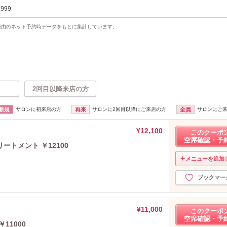
,999
uty経由のネット予約時データをもとに集計しています。
2回目以降来店の方
新規
サロンに初来店の方
再来
サロンに2回目以降にご来店の方
全員
サロンにご
¥12,100
このクーポ
空席確認・予
トメント ￥12100
メニューを追加
ブックマー
¥11,000
このクーポ
空席確認・予
11000