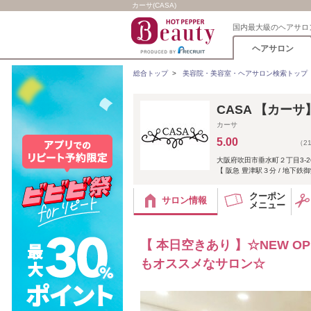
カーサ(CASA)
国内最大級のヘアサロ
ヘアサロン
総合トップ
>
美容院・美容室・ヘアサロン検索トップ
CASA 【カーサ
カーサ
5.00
（2
大阪府吹田市垂水町２丁目3-26
【 阪急 豊津駅３分 / 地下鉄
クーポン
サロン情報
メニュー
【 本日空きあり 】☆NEW 
もオススメなサロン☆