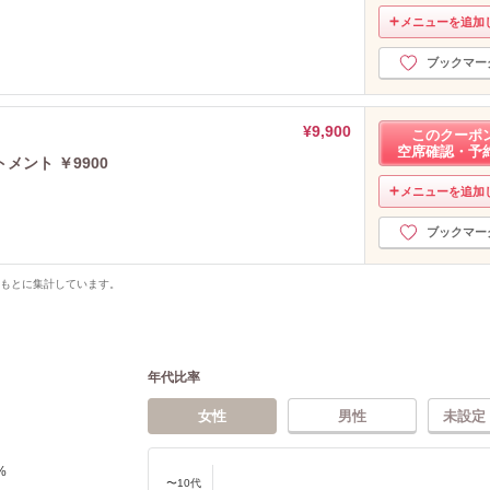
メニューを追加
ブックマー
¥9,900
このクーポ
空席確認・予
ント ￥9900
メニューを追加
ブックマー
をもとに集計しています。
年代比率
女性
男性
未設定
%
〜10代