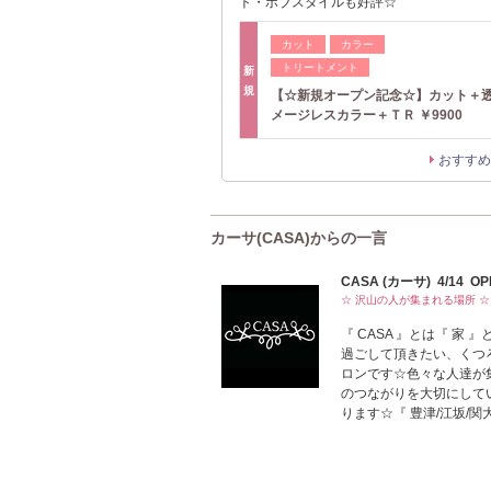
ト・ボブスタイルも好評☆
カット
カラー
トリートメント
新
規
【☆新規オープン記念☆】カット＋
メージレスカラー＋ＴＲ ￥9900
おすすめ
カーサ(CASA)からの一言
CASA (カーサ) 4/14 O
☆ 沢山の人が集まれる場所 ☆
『 CASA 』とは『 
過ごして頂きたい、くつ
ロンです☆色々な人達が
のつながりを大切にして
ります☆『 豊津/江坂/関大