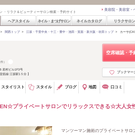
美容院・美容室・
ン ・リラク＆ビューティーサロン検索・予約サイト
ヘアスタイル
ネイル・まつげサロン
ネイルカタログ
リラクサロ
>
関西トップ
>
江坂・千里中央・十三・豊中・池田・箕面・新大阪・吹田トップ
>
カーサ(CAS
】
空席確認・予
1件）
 若村ビル1F3号
ブックマー
御堂筋線 江坂駅1５分 】
スタイリスト
スタイル
ブログ
地図
口コミ
OPEN☆プライベートサロンでリラックスできる☆大人女
マンツーマン施術のプライベートサロ