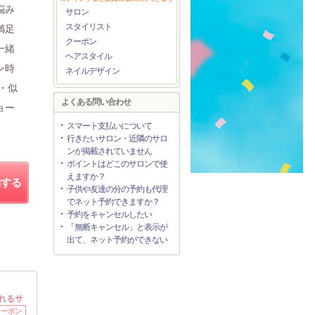
悩み
サロン
スタイリスト
満足
クーポン
一緒
ヘアスタイル
ン時
ネイルデザイン
せ・似
よくある問い合わせ
ョー
スマート支払いについて
行きたいサロン・近隣のサロ
ンが掲載されていません
ポイントはどこのサロンで使
えますか？
約する
子供や友達の分の予約も代理
でネット予約できますか？
予約をキャンセルしたい
「無断キャンセル」と表示が
出て、ネット予約ができない
れるサ
クーポン