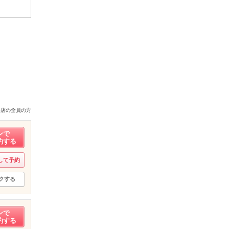
来店の全員の方
ンで
約する
して予約
クする
ンで
約する