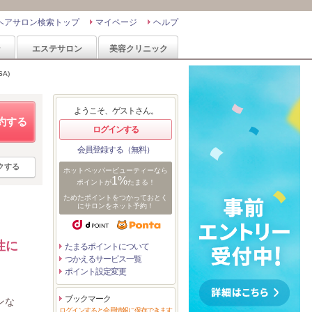
ヘアサロン検索トップ
マイページ
ヘルプ
ン
エステサロン
美容クリニック
A)
ようこそ、ゲストさん。
約する
ログインする
会員登録する（無料）
クする
ホットペッパービューティーなら
1%
ポイントが
たまる！
ためたポイントをつかっておとく
にサロンをネット予約！
性に
たまるポイントについて
つかえるサービス一覧
ポイント設定変更
ブックマーク
ンな
ログインすると会員情報に保存できます