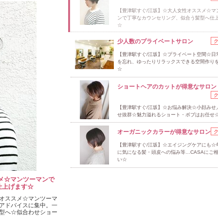
【豊津駅すぐ/江坂】☆大人女性オススメ☆マ
ンで丁寧なカウンセリング、似合う髪型へ仕
☆
少人数のプライベートサロン
【豊津駅すぐ/江坂】☆プライベート空間☆日
を忘れ、ゆったりリラックスできる空間作り
☆
ショートヘアのカットが得意なサロン
【豊津駅すぐ/江坂】☆お悩み解決☆小顔みせ
せ抜群☆魅力溢れるショート・ボブはお任せ
オーガニックカラーが得意なサロン
【豊津駅すぐ/江坂】☆エイジングケアにも☆
に気になる髪・頭皮への悩み等…CASAにご
い☆
メ☆マンツーマンで
仕上げます☆
オススメ☆マンツーマ
アドバイスに集中。一
型へ☆似合わせショー