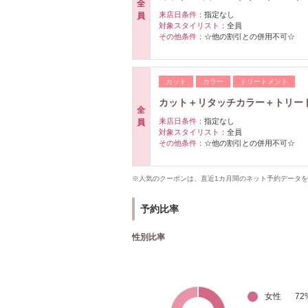
全
来店日条件：
指定なし
員
対象スタイリスト：
全員
その他条件：
☆他の割引との併用不可☆
カット
カラー
トリートメント
カット＋リタッチカラー＋トリートメ
全
来店日条件：
指定なし
員
対象スタイリスト：
全員
その他条件：
☆他の割引との併用不可☆
※人気のクーポンは、直近1カ月間のネット予約データ
予約比率
性別比率
女性
72