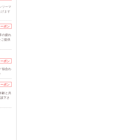
ンツーマ
上げます
クーポン
常の疲れ
をご提供
クーポン
／似合わ
☆
クーポン
年齢と共
相談下さ