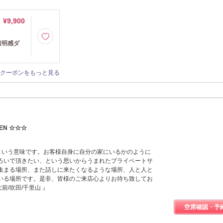
¥9,900
透明感ダ
クーポンをもっと見る
PEN ☆☆☆
家 』という意味です。お客様自身に自分の家にいるかのように
ろいで頂きたい、という思いからうまれたプライベートサ
集まる場所、また話しに来たくなるような場所、人と人と
いる場所です。是非、皆様のご来店心よりお待ち致してお
前/吹田/千里山 』
空席確認・予