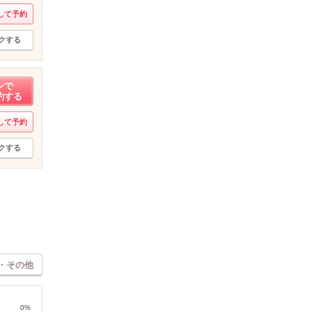
して予約
クする
ンで
約する
して予約
クする
・その他
0%