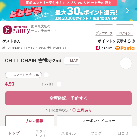
国内最大級の
サロン予約サイト
ブックマーク
ログイン
ゲストさん
ポイントを表示する
ポイントが1%たまる！
ポイントはサロン予約でつかえる！
CHILL CHAIR 吉祥寺2nd
MAP
スマート支払いOK
4.93
（127件）
空席確認・予約する
空席あり
本日の空席状況：
◯
クーポン・メニュー
サロン情報
スタイ
トップ
スタイル
ブログ
口コミ
リスト