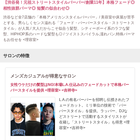
【渋谷発！元祖ストリートスタイルバーバー/創業11年】本格フェード◎
相性抜群パーマ◎ 短髪の似合わせ◎
渋谷など全7店舗の「本格アメリカンスタイルバーバー」/ 美容室や床屋が苦手
とする、男らしくセンス溢れる「フェード・バーバースタイル・ストリートス
タイル」が人気 / 大人だからこそ似合う髪型、シティーボーイ系のラフな髪
型、HIPHOP系のハードな髪型も◎ / ツイストスパイラル,濡れパン,特殊パーマ
もお任せを <理容室>
サロンの特徴
メンズカジュアルが得意なサロン
女性ウケだけの髪型はNG!本場L.A.仕込みのフェードカットで本格バー
バースタイルを提供 <理容室> <吉祥寺>
L.A.の有名バーバーを招聘し伝授されたフ
ェードカット。ミリ単位の技術で「バー
バースタイル」を提供。ラッパー、DJな
どストリートで活動するスタイリストが
在籍し「ストリートスタイル」も得意 <理
容室> <吉祥寺>