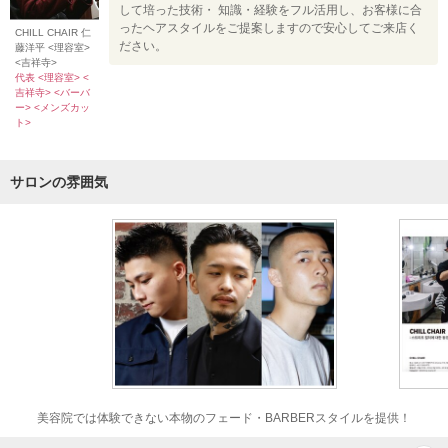
して培った技術・ 知識・経験をフル活用し、お客様に合
ったヘアスタイルをご提案しますので安心してご来店く
CHILL CHAIR 仁
ださい。
藤洋平 <理容室>
<吉祥寺>
代表 <理容室> <
吉祥寺> <バーバ
ー> <メンズカッ
ト>
サロンの雰囲気
美容院では体験できない本物のフェード・BARBERスタイルを提供！