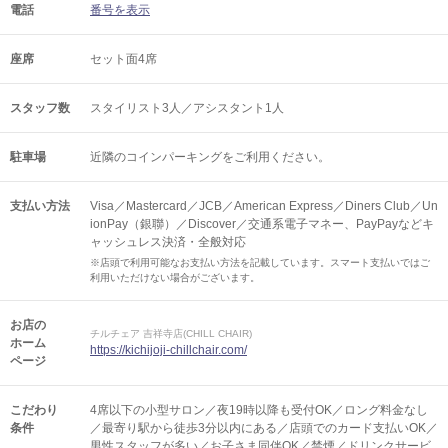
電話
番号を表示
座席
セット面4席
スタッフ数
スタイリスト3人／アシスタント1人
駐車場
近隣のコインパーキングをご利用ください。
支払い方法
Visa／Mastercard／JCB／American Express／Diners Club／Un
ionPay（銀聯）／Discover／交通系電子マネー、PayPayなどキ
ャッシュレス決済・全般対応
※店頭で利用可能なお支払い方法を記載しています。スマート支払いではご
利用いただけない場合がございます。
お店の
チルチェア 吉祥寺店(CHILL CHAIR)
ホーム
https://kichijoji-chillchair.com/
ページ
こだわり
4席以下の小型サロン／夜19時以降も受付OK／ロング料金なし
条件
／最寄り駅から徒歩3分以内にある／店頭でのカード支払いOK／
男性スタッフが多い／お子さま同伴OK／禁煙／ドリンクサービ