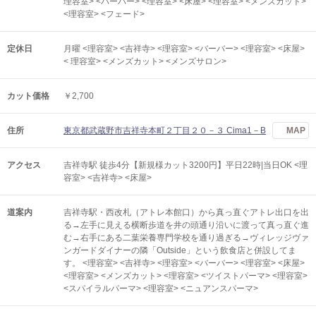
理容室> <バーバー> <理容室> <床屋> <理容室> <メンズカット>
<理容室> <フェード>
定休日
月曜 <理容室> <吉祥寺> <理容室> <バーバー> <理容室> <床屋>
< 理容室> <メンズカット> <メンズサロン>
カット価格
￥2,700
住所
東京都武蔵野市吉祥寺本町２丁目２０－３ Cima1－B
MAP
アクセス
吉祥寺駅 徒歩4分【新規様カット3200円】平日22時|当日OK <理
容室> <吉祥寺> <床屋>
道案内
吉祥寺駅・西改札（アトレ本館口）から真っ直ぐアトレ出口を出
る→左手に見える横断歩道を井の頭通り沿いに渡って真っ直ぐ進
む→右手にある二葉栄養専門学校を通り過ぎる→ヴィレッジヴァ
ンガードダイナーの隣「Outside」という飲食店と併設してま
す。 <理容室> <吉祥寺> <理容室> <バーバー> <理容室> <床屋>
<理容室> <メンズカット> <理容室> <ツイストパーマ> <理容室>
<スパイラルパーマ> <理容室> <ニュアンスパーマ>