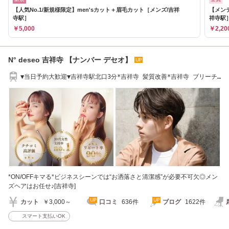
【人気No.1/新規様限定】men'sカット＋眉毛カット［メンズ/吉祥
【メン
寺駅］
祥寺駅
￥5,000
￥2,20
N° deseo 吉祥寺 【ナンバー デセオ】
▼当日予約大歓迎▼吉祥寺駅北口3分*吉祥寺 髪質改善*吉祥寺 ブリーチ*
イルミナカラー
*ON/OFFキマる*ビジネスシーンでは“お洒落さと清潔感”が必要不可欠◎メン
ズヘアはお任せ♪[吉祥寺]
カット
￥3,000～
口コミ
636件
ブログ
1622件
スマート支払いOK