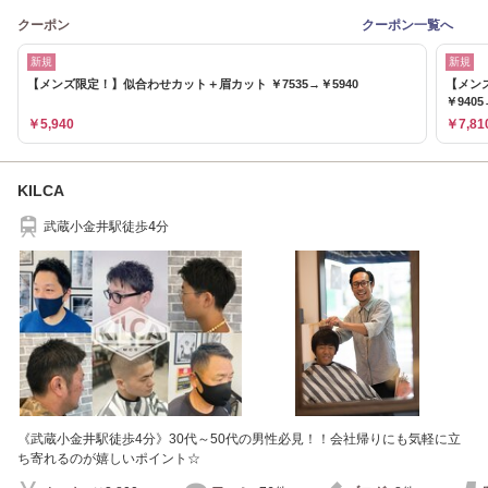
クーポン
クーポン一覧へ
新規
新規
【メンズ限定！】似合わせカット＋眉カット ￥7535→￥5940
【メン
￥9405
￥5,940
￥7,81
KILCA
武蔵小金井駅徒歩4分
《武蔵小金井駅徒歩4分》30代～50代の男性必見！！会社帰りにも気軽に立
ち寄れるのが嬉しいポイント☆