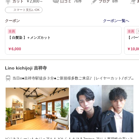
カット
￥2,800～
口コミ
76件
ブログ
8件
スマート支払いOK
クーポン
クーポン一覧へ
全員
全員
【 白髪染 】＋メンズカット
【 パ
￥6,000
￥10,0
Lino kichijoji 吉祥寺
当日◎◆吉祥寺駅徒歩３分◆ご新規様多数ご来店♪［レイヤーカット/ボブ/
ショート］