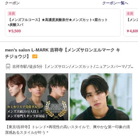
クーポン
クーポン一覧へ
全員
全員
【メンズフルコース】★高濃度炭酸泉付★メンズカット+眉カット
【メン
+炭酸スパ
￥5,500
￥4,60
men's salon L-MARK 吉祥寺【メンズサロンエルマーク キ
チジョウジ】
吉祥寺駅/徒歩5分 [メンズサロン/メンズカット/ニュアンスパーマ/ブ
リーチ/眉毛]
【東京/吉祥寺】トレンド×再現性の高いスタイルで、爽やかな第一印象の清
潔感あるスタイルが叶う＊