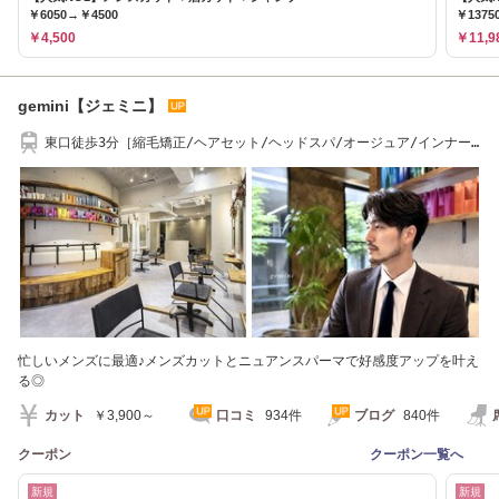
￥6050→￥4500
￥1375
￥4,500
￥11,9
gemini【ジェミニ】
東口徒歩3分［縮毛矯正/ヘアセット/ヘッドスパ/オージュア/インナー
カラー/ボブ］
忙しいメンズに最適♪メンズカットとニュアンスパーマで好感度アップを叶え
る◎
カット
￥3,900～
口コミ
934件
ブログ
840件
クーポン
クーポン一覧へ
新規
新規