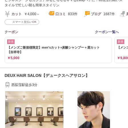
ビジネスシーンもカジュアルもどちらもキマる2wayヘアに！再現性の高いス
タイルで忙しい朝も簡単スタイリン
カット
￥4,000～
口コミ
833件
ブログ
1687件
スマート支払いOK
クーポン
クーポン一覧へ
新規
新規
【メンズご新規様限定】men'sカット+炭酸シャンプー＋眉カット
【メン
【吉祥寺】
￥5,000
￥9,80
DEUX HAIR SALON【デュークスヘアサロン】
西荻窪駅徒歩3分