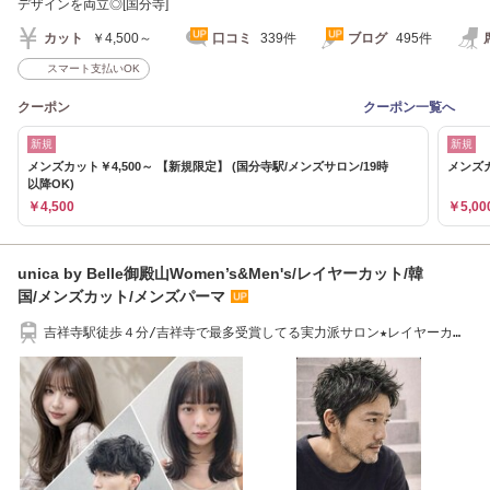
デザインを両立◎[国分寺]
カット
￥4,500～
口コミ
339件
ブログ
495件
スマート支払いOK
クーポン
クーポン一覧へ
新規
新規
メンズカット￥4,500～ 【新規限定】 (国分寺駅/メンズサロン/19時
メンズカ
以降OK)
￥4,500
￥5,00
unica by Belle御殿山Women’s&Men's/レイヤーカット/韓
国/メンズカット/メンズパーマ
吉祥寺駅徒歩４分/吉祥寺で最多受賞してる実力派サロン★レイヤーカッ
ト/メンズカット