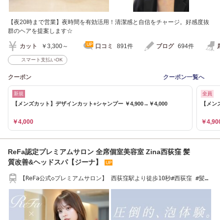
【夜20時まで営業】夜時間を有効活用！清潔感と自信をチャージ。好感度抜
群のヘアを提案します☆
カット
￥3,300～
口コミ
891件
ブログ
694件
スマート支払いOK
クーポン
クーポン一覧へ
新規
全員
【メンズカット】デザインカット+シャンプー ￥4,900→￥4,000
【メン
￥4,000
￥4,90
ReFa認定プレミアムサロン 全席個室美容室 Zina西荻窪 髪
質改善&ヘッドスパ【ジーナ】
【ReFa公式◇プレミアムサロン】 西荻窪駅より徒歩10秒#西荻窪 #髪質
改善#ヘッドスパ