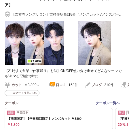
ア】
【吉祥寺メンズサロン】吉祥寺駅西口8分［メンズカット/メンズパー
マ/縮毛矯正］
【21時まで営業で仕事帰りにも◎】ON/OFF使い分け出来てどんなシーンで
も"キマる"万能styleに！
カット
￥3,800～
口コミ
158件
ブログ
210件
スマート支払いOK
クーポン
クーポン一覧へ
新規
平日限定
新規
【期間限定】【平日初回限定】メンズカット ￥3800
【平日
￥3,800
20％