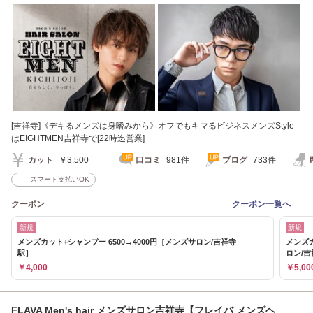
サロン吉祥寺)
[吉祥寺]《デキるメンズは身嗜みから》オフでもキマるビジネスメンズStyle
はEIGHTMEN吉祥寺で[22時迄営業]
カット
￥3,500
口コミ
981件
ブログ
733件
スマート支払いOK
クーポン
クーポン一覧へ
新規
新規
メンズカット+シャンプー 6500→4000円［メンズサロン/吉祥寺
メンズカ
駅］
ロン/
￥4,000
￥5,00
FLAVA Men's hair メンズサロン吉祥寺【フレイバ メンズヘ