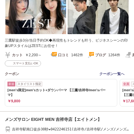
三鷹駅徒歩3分/当日予約OK◆再現性もトレンドも叶う、ビジネスシーンの印
象UPスタイルはZESTにお任せ！
カット
￥2,200～
口コミ
1462件
ブログ
1264件
スマート支払いOK
クーポン
クーポン一覧へ
新規
スタイリスト指定
全員
[men's限定]men'sカット+ダウンパーマ 【三鷹/吉祥寺/men'sパー
[men
マ】
【三鷹
￥9,800
￥17,6
メンズサロン EIGHT MEN 吉祥寺店【エイトメン】
吉祥寺駅南口徒歩30秒★0422246151(吉祥寺/吉祥寺駅/メンズ/メンズ