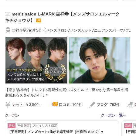
men's salon L-MARK 吉祥寺【メンズサロンエルマーク
PR
キチジョウジ】
吉祥寺駅/徒歩5分 [メンズサロン/メンズカット/ニュアンスパーマ/ブ
リーチ/眉毛]
【東京/吉祥寺】トレンド×再現性の高いスタイルで、爽やかな第一印象の清
潔感あるスタイルが叶う＊
カット
￥3,500～
口コミ
109件
ブログ
793件
クーポン
クーポン一覧へ
新規
平日限定
スタイリスト指定
新規
【平日限定】メンズカット+曲がる縮毛矯正［吉祥寺/メンズ］▼
【平日