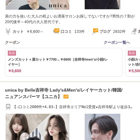
肩の力を抜いた大人の程よいお洒落サロンお探しでないですか?男性の７割が
20代後半～40代の大人世代です。
カット
￥6,600～
口コミ
133件
ブログ
2832件
クーポン
クーポン一覧へ
新規
新規
メンズカット＋眉カット￥7700→￥6600［吉祥寺/men's/小顔/レ
小顔カッ
イヤー］
ット/
￥6,600
￥5,50
unica by Belle吉祥寺 Lady's&Men's/レイヤーカット/韓国/
ニュアンスパーマ【ユニカ】
【☆口コミ2000件×4.83☆】吉祥寺エリアNo1受賞★吉祥寺駅より徒歩3分
[顔周り/韓国]