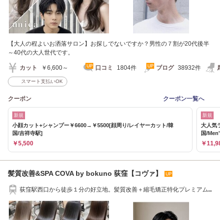
【大人の程よいお洒落サロン】お探しでないですか？男性の７割が20代後半
～40代の大人世代です。
カット
￥6,600～
口コミ
1804件
ブログ
38932件
スマート支払いOK
クーポン
クーポン一覧へ
新規
新規
小顔カット+シャンプー￥6600→￥5500[顔周り/レイヤーカット/韓
大人気ラ
国/吉祥寺駅]
国/Men
￥5,500
￥11,9
髪質改善&SPA COVA by bokuno 荻窪【コヴァ】
荻窪駅西口から徒歩１分の好立地。髪質改善＋縮毛矯正特化プレミアム
サロン。