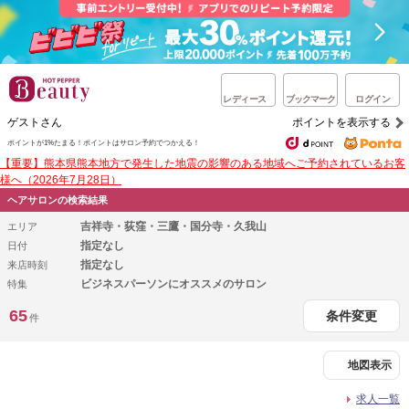
レディース
ブックマーク
ログイン
ゲストさん
ポイントを表示する
ポイントが1%たまる！
ポイントはサロン予約でつかえる！
【重要】熊本県熊本地方で発生した地震の影響のある地域へご予約されているお客
様へ（2026年7月28日）
ヘアサロンの検索結果
吉祥寺・荻窪・三鷹・国分寺・久我山
エリア
指定なし
日付
指定なし
来店時刻
ビジネスパーソンにオススメのサロン
特集
65
条件変更
件
地図表示
求人一覧