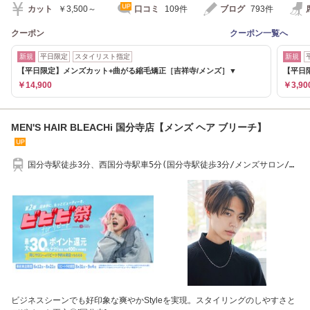
カット
￥3,500～
口コミ
109件
ブログ
793件
クーポン
クーポン一覧へ
新規
平日限定
スタイリスト指定
新規
【平日限定】メンズカット+曲がる縮毛矯正［吉祥寺/メンズ］▼
【平日
￥14,900
￥3,90
MEN'S HAIR BLEACHi 国分寺店【メンズ ヘア ブリーチ】
国分寺駅徒歩3分、西国分寺駅車5分(国分寺駅徒歩3分/メンズサロン/眉
毛/19時以降OK！)
ビジネスシーンでも好印象な爽やかStyleを実現。スタイリングのしやすさと