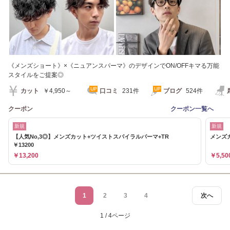
《メンズショート》×《ニュアンスパーマ》のデザインでON/OFFキマる万能
スタイルをご提案◎
カット
￥4,950～
口コミ
231件
ブログ
524件
クーポン
クーポン一覧へ
新規
新規
【人気No,3◎】メンズカット+ツイストスパイラルパーマ+TR
メンズカ
￥13200
￥13,200
￥5,50
1
2
3
4
次へ
1 / 4ページ