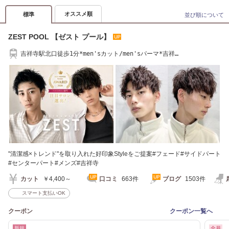
オススメ順
標準
並び順について
ZEST POOL 【ゼスト プール】
吉祥寺駅北口徒歩1分*men'sカット/men'sパーマ*吉祥
寺/men's/men's眉毛/men'sパーマ
"清潔感×トレンド"を取り入れた好印象Styleをご提案#フェード#サイドパート
#センターパート#メンズ#吉祥寺
カット
￥4,400～
口コミ
663件
ブログ
1503件
スマート支払いOK
クーポン
クーポン一覧へ
新規
全員