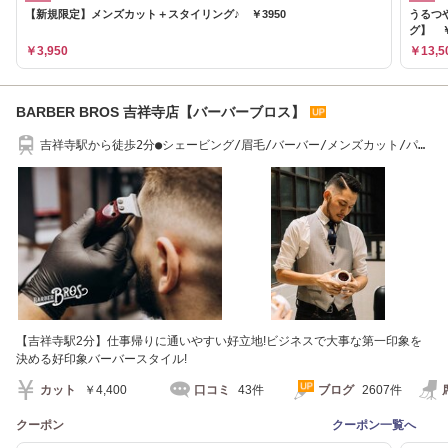
【新規限定】メンズカット＋スタイリング♪ ￥3950
うるつ
グ】 ￥
￥3,950
￥13,5
BARBER BROS 吉祥寺店【バーバーブロス】
吉祥寺駅から徒歩2分●シェービング/眉毛/バーバー/メンズカット/パー
マ/フェード
【吉祥寺駅2分】仕事帰りに通いやすい好立地!ビジネスで大事な第一印象を
決める好印象バーバースタイル!
カット
￥4,400
口コミ
43件
ブログ
2607件
クーポン
クーポン一覧へ