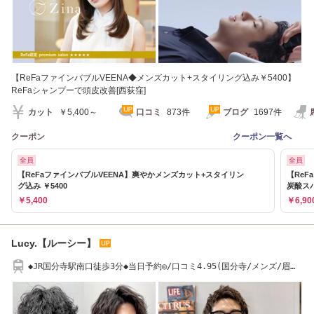
【ReFaファインバブルVEENA◆メンズカット+スタイリング込み￥5400】
ReFaシャンプーで頭皮改善[西荻窪]
カット
￥5,400～
口コミ
873件
ブログ
1697件
クーポン
クーポン一覧へ
全員
全員
【ReFaファインバブルVEENA】爽やかメンズカット+スタイリン
【ReF
グ込み ￥5400
炭酸スパ
￥5,400
￥6,90
Lucy.【ルーシー】
◆JR国分寺駅南口徒歩3分◆当日予約◎/口コミ4.95(国分寺/メンズ/眉
毛/メンズパーマ）