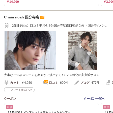
￥14,900
￥3,90
Chain noah 国分寺店
【当日予約◎】口コミ平均4.80☆国分寺駅南口徒歩２分 (国分寺/メンズ
パーマ)
大事なビジネスシーンを爽やかに演出する♪メンズ特化の実力派サロン
カット
￥4,950
口コミ
600件
ブログ
477件
スマート支払いOK
クーポン
クーポン一覧へ
新規
新規
【人気NO1】メンズカット＋眉カット＋シャンプー
【人気