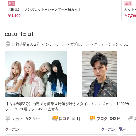
新規
全員
【新規】 メンズカット＋シャンプー＋眉カット
カット
￥4,400
￥7,70
COLO 【コロ】
吉祥寺駅徒歩2分|インナーカラー/ダブルカラー/グラデーションカラ
ー/髪質改善/学割
【吉祥寺駅2分】自宅でも簡単＆時短が叶うスタイル！メンズカット4400/カ
ット+スパ+眉カット4950[吉祥寺]
カット
￥2,750～
口コミ
551件
ブログ
8434件
クーポン
クーポン一覧へ