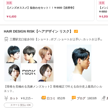
全員
全員
【メンズオススメ】似合わせカット！！￥4400【吉祥寺】
【メン
￥495
￥4,400
￥4,95
HAIR DESIGN RISK【ヘアデザイン リスク】
三鷹駅北口徒歩3分【ショート.ボブ.ショートが上手い.カットが上手
い】本日空きあり
【骨格を見極める洗練メンズカット】骨格補正で叶える自分史上最高のシル
エット。
カット
￥6,215～
口コミ
852件
ブログ
1803件
スマート支払いOK