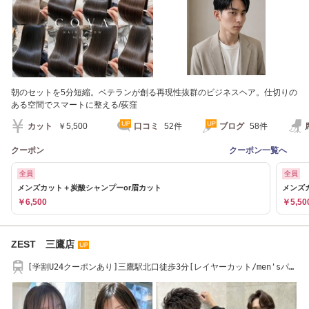
朝のセットを5分短縮。ベテランが創る再現性抜群のビジネスヘア。仕切りの
ある空間でスマートに整える/荻窪
カット
￥5,500
口コミ
52件
ブログ
58件
クーポン
クーポン一覧へ
全員
全員
メンズカット＋炭酸シャンプーor眉カット
メンズ
￥6,500
￥5,50
ZEST 三鷹店
[学割U24クーポンあり]三鷹駅北口徒歩3分[レイヤーカット/men'sパー
マ/髪質改善/韓国]