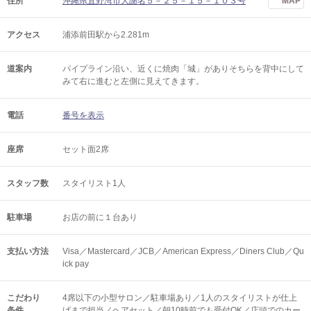
住所
沖縄県宜野湾市大謝名５－２５－１５－１０３号
MAP
アクセス
浦添前田駅から2.281m
道案内
パイプライン沿い、近くに焼肉「城」がありそちらを背中にして
みて右に進むと左側に見えてきます。
電話
番号を表示
座席
セット面2席
スタッフ数
スタイリスト1人
駐車場
お店の前に１台あり
支払い方法
Visa／Mastercard／JCB／American Express／Diners Club／Qu
ick pay
こだわり
4席以下の小型サロン／駐車場あり／1人のスタイリストが仕上
条件
げまで担当／ヘアセット／朝10時前でも受付OK／店頭でのカー