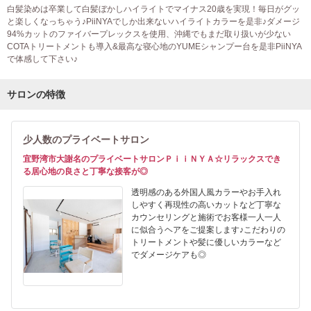
白髪染めは卒業して白髪ぼかしハイライトでマイナス20歳を実現！毎日がグッ
と楽しくなっちゃう♪PiiNYAでしか出来ないハイライトカラーを是非♪ダメージ
94%カットのファイバープレックスを使用、沖縄でもまだ取り扱いが少ない
COTAトリートメントも導入&最高な寝心地のYUMEシャンプー台を是非PiiNYA
で体感して下さい♪
サロンの特徴
少人数のプライベートサロン
宜野湾市大謝名のプライベートサロンＰｉｉＮＹＡ☆リラックスでき
る居心地の良さと丁寧な接客が◎
透明感のある外国人風カラーやお手入れ
しやすく再現性の高いカットなど丁寧な
カウンセリングと施術でお客様一人一人
に似合うヘアをご提案します♪こだわりの
トリートメントや髪に優しいカラーなど
でダメージケアも◎