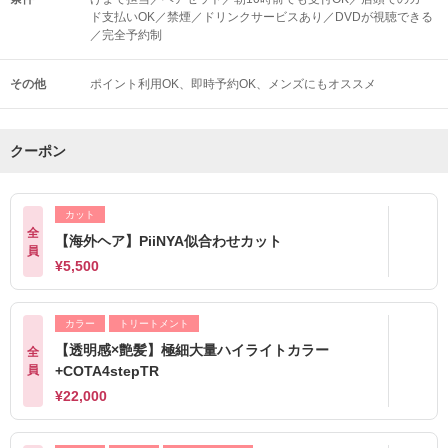
ド支払いOK／禁煙／ドリンクサービスあり／DVDが視聴できる
／完全予約制
その他
ポイント利用OK
即時予約OK
メンズにもオススメ
クーポン
カット
全
【海外ヘア】PiiNYA似合わせカット
員
¥5,500
カラー
トリートメント
【透明感×艶髪】極細大量ハイライトカラー
全
員
+COTA4stepTR
¥22,000