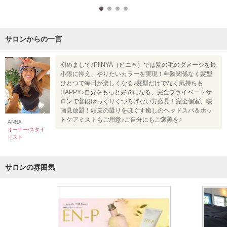
サロンからの一言
初めまして♪PiiNYA（ピニャ）では髪の毛のダメージを最
小限に抑え、やりたいカラーを実現！年齢関係なく髪型
ひとつで毎日が楽しくなる♪髪型だけでなく気持ちも
HAPPY♪自分をもっと好きになる、完全プライベートサ
ロンで普段ゆっくりくつろげない方必見！完全個室、映
画見放題！頭皮の凝りをほぐす癒しのヘッドスパ＆ホッ
トケアミストもご用意♪ご自分にもご褒美を♪
ANNA
オーナー/スタイ
リスト
サロンの雰囲気