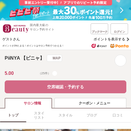
国内最大級の
サロン予約サイト
ブックマーク
ログイン
ゲストさん
ポイントを表示する
ポイントが1%たまる！
ポイントはサロン予約でつかえる！
PiiNYA 【ピニャ】
MAP
5.00
（25件）
空席確認・予約する
クーポン・メニュー
サロン情報
スタイ
トップ
スタイル
ブログ
口コミ
リスト