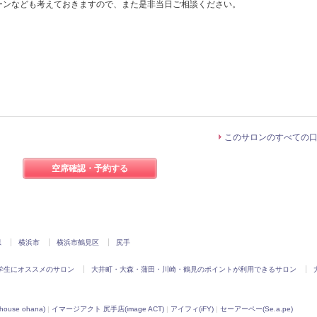
ーンなども考えておきますので、また是非当日ご相談ください。
このサロンのすべての
空席確認・予約する
県
横浜市
横浜市鶴見区
尻手
学生にオススメのサロン
大井町・大森・蒲田・川崎・鶴見のポイントが利用できるサロン
ouse ohana)
|
イマージアクト 尻手店(image ACT)
|
アイフィ(iFY)
|
セーアーペー(Se.a.pe)