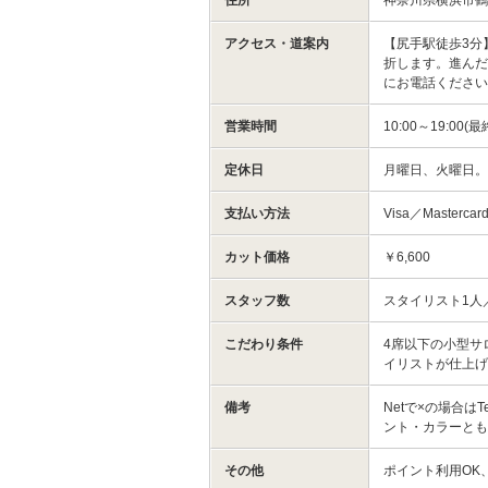
アクセス・道案内
【尻手駅徒歩3分
折します。進んだ
にお電話ください
営業時間
10:00～19:00(
定休日
月曜日、火曜日。
支払い方法
Visa／Masterca
カット価格
￥6,600
スタッフ数
スタイリスト1人
こだわり条件
4席以下の小型サ
イリストが仕上げ
備考
Netで×の場合はT
ント・カラーとも
その他
ポイント利用OK