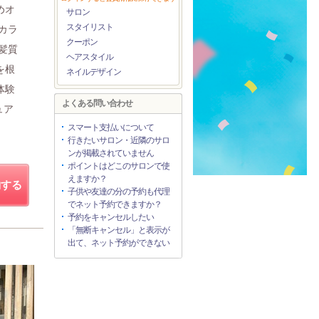
めオ
サロン
スタイリスト
カラ
クーポン
髪質
ヘアスタイル
を根
ネイルデザイン
体験
よくある問い合わせ
ュア
スマート支払いについて
行きたいサロン・近隣のサロ
ンが掲載されていません
ポイントはどこのサロンで使
えますか？
約する
子供や友達の分の予約も代理
でネット予約できますか？
予約をキャンセルしたい
「無断キャンセル」と表示が
出て、ネット予約ができない