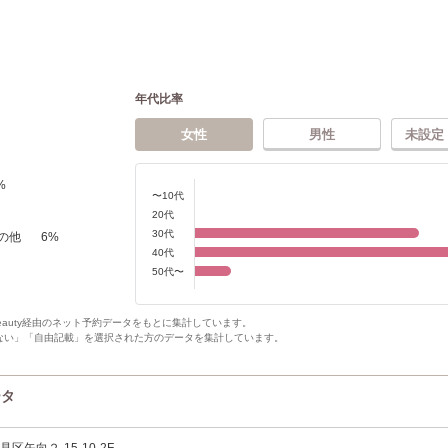
年代比率
女性
男性
未設定
%
〜10代
20代
30代
の他
6
%
40代
50代〜
Beauty経由のネット予約データをもとに集計しています。
ない」「自由記載」を選択された方のデータを集計しています。
ータ
区矢向２-15-10-2F