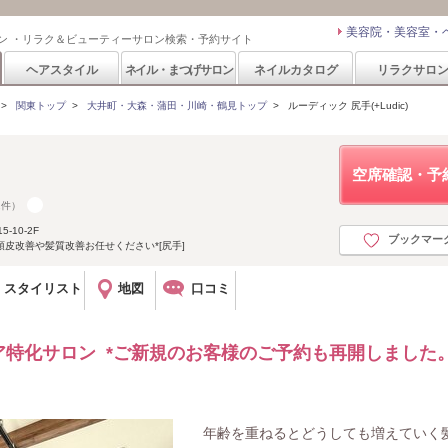
美容院・美容室・
ン ・リラク＆ビューティーサロン検索・予約サイト
ヘアスタイル
ネイル・まつげサロン
ネイルカタログ
リラクサロ
>
関東トップ
>
大井町・大森・蒲田・川崎・鶴見トップ
>
ルーディック 尻手(+Ludic)
空席確認・予
2件）
10-2F
ブックマー
頭皮改善や髪質改善お任せください*[尻手]
スタイリスト
地図
口コミ
特化サロン *ご新規のお客様のご予約も再開しました。
年齢を重ねるとどうしても増えていく