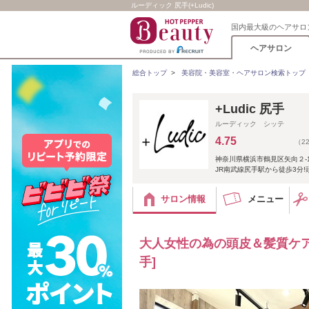
ルーディック 尻手(+Ludic)
国内最大級のヘアサロ
ヘアサロン
総合トップ
>
美容院・美容室・ヘアサロン検索トップ
+Ludic 尻手
ルーディック シッテ
4.75
（2
神奈川県横浜市鶴見区矢向２-15-
JR南武線尻手駅から徒歩3分!
サロン情報
メニュー
大人女性の為の頭皮＆髪質ケア
手]