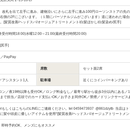
】改札を出て左手に進み、建物沿いにさらに左手に進み100円ローソンストアの先
右側の2Fにございます。（１階にパーソナルジムがございます）道に迷われた場合
。[髪質改善/ヘッドスパ/オージュアトリートメント/白髪ぼかし/白髪染め/尻手]
最終受付時間18:00)水曜12:00～21:00(最終受付時間20:00)
[尻手]
rd／PayPay
席数
セット面2席
／アシスタント1人
駐車場
近くにコインパーキングあり
ロン／夜19時以降も受付OK／ロング料金なし／最寄り駅から徒歩3分以内にある／
まで担当／店頭でのカード支払いOK／お子さま同伴OK／禁煙／ドリンクサービス
elもしくはこちらのLINEにご連絡ください。tel 0459473937 @861dzytb 当店
に髪や頭皮に優しいアイテムを使用*[髪質改善/ヘッドスパ/オージュアトリートメント
、即時予約OK、メンズにもオススメ