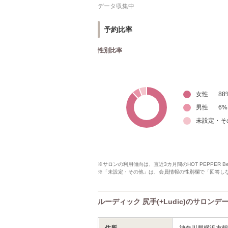
データ収集中
予約比率
性別比率
女性
88
男性
6
%
未設定・そ
※サロンの利用傾向は、直近3カ月間のHOT PEPPER 
※「未設定・その他」は、会員情報の性別欄で「回答し
ルーディック 尻手(+Ludic)のサロンデ
住所
神奈川県横浜市鶴見