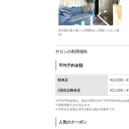
木目調の落ち着いた雰囲気をご堪能ください[尻
手]
サロンの利用傾向
平均予約金額
初来店
¥12,000～¥
2回目以降来店
¥11,000～¥
※平均予約金額は、直近1年間のHOT PEPPER Bea
※回数券購入分を含みます。
※予約合計金額が0円の場合は集計対象外です。
人気のクーポン