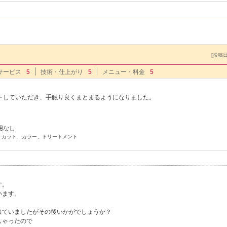
[投稿日]
サービス
5
技術・仕上がり
5
メニュー・料金
5
トしていただき、手触り良くまとまるようになりました。
用なし
] カット、カラー、トリートメント
す。
います。
出ていましたがその後いかがでしょうか？
しゃったので