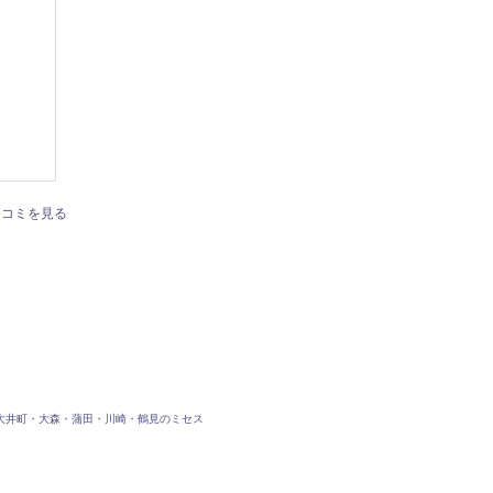
口コミを見る
大井町・大森・蒲田・川崎・鶴見のミセス