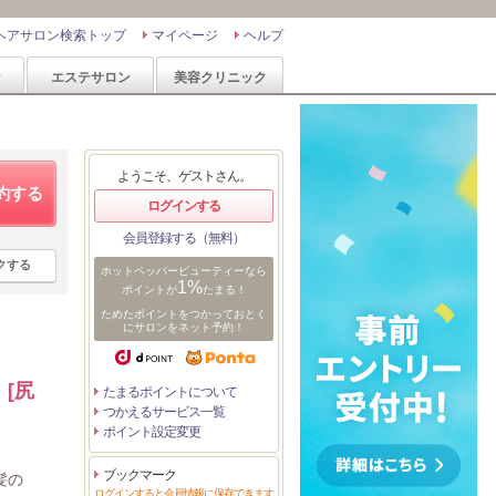
ヘアサロン検索トップ
マイページ
ヘルプ
ン
エステサロン
美容クリニック
ようこそ、ゲストさん。
約する
ログインする
会員登録する（無料）
クする
ホットペッパービューティーなら
1%
ポイントが
たまる！
ためたポイントをつかっておとく
にサロンをネット予約！
[尻
たまるポイントについて
つかえるサービス一覧
ポイント設定変更
ブックマーク
髪の
ログインすると会員情報に保存できます