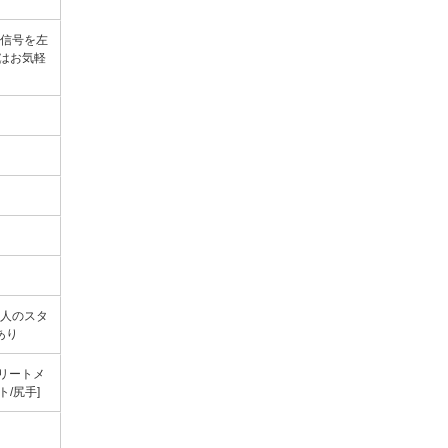
の信号を左
はお気軽
1人のスタ
あり
はトリートメ
/尻手]