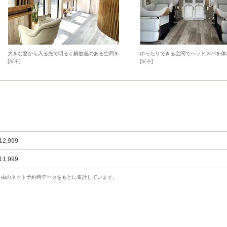
大きな窓から入る光で明るく解放感のある空間を
ゆったりできる空間でヘッドスパを体
[尻手]
[尻手]
12,999
11,999
uty経由のネット予約時データをもとに集計しています。