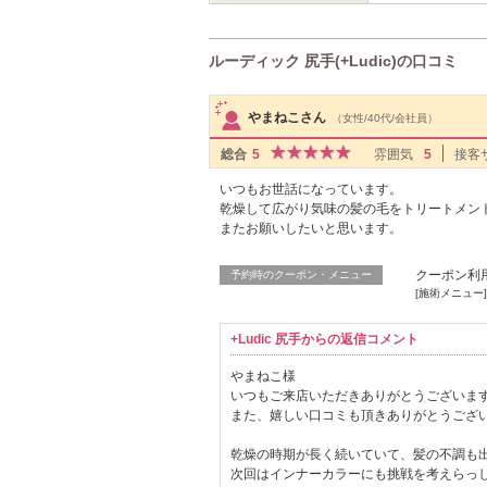
ルーディック 尻手(+Ludic)の口コミ
サロンPick Up
やまねこさん
（女性/40代/会社員）
総合
5
雰囲気
5
接客
いつもお世話になっています。
乾燥して広がり気味の髪の毛をトリートメン
またお願いしたいと思います。
クーポン利
予約時のクーポン・メニュー
[施術メニュー
+Ludic 尻手からの返信コメント
やまねこ様
いつもご来店いただきありがとうございま
また、嬉しい口コミも頂きありがとうござ
乾燥の時期が長く続いていて、髪の不調も
次回はインナーカラーにも挑戦を考えらっ