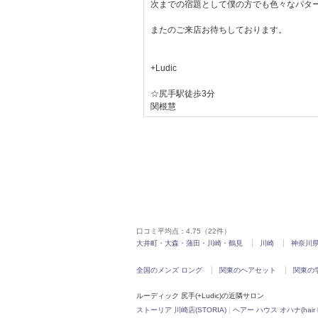
次までの宿題として僕の方でも色々なパタ
またのご来店お待ちしております。
+Ludic
☆尻手駅徒歩3分
関根慧
口コミ平均点：
4.75
（22件）
大井町・大森・蒲田・川崎・鶴見
川崎
神奈川
全国のメンズ ロング
関東のヘアセット
関東の
ルーディック 尻手(+Ludic)の近隣サロン
ストーリア 川崎店(STORIA)
|
ヘアー ハウス オハナ(hair h