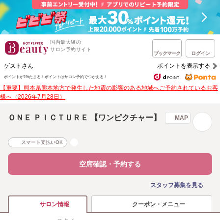
国内最大級の
サロン予約サイト
ブックマーク
ログイン
ゲストさん
ポイントを表示する
ポイントが1%たまる！
ポイントはサロン予約でつかえる！
【重要】熊本県熊本地方で発生した地震の影響のある地域へご予約されているお客
様へ（2026年7月28日）
ＯＮＥ ＰＩＣＴＵＲＥ 【ワンピクチャー】
MAP
スマート支払いOK
空席確認・予約する
スタッフ募集を見る
クーポン・メニュー
サロン情報