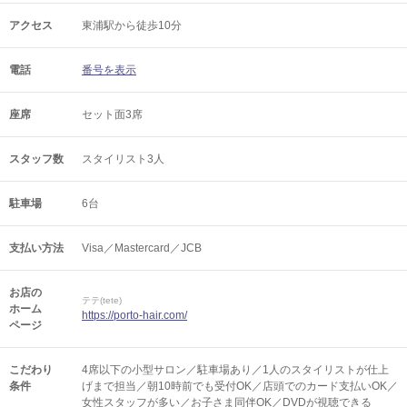
アクセス
東浦駅から徒歩10分
電話
番号を表示
座席
セット面3席
スタッフ数
スタイリスト3人
駐車場
6台
支払い方法
Visa／Mastercard／JCB
お店の
テテ(tete)
ホーム
https://porto-hair.com/
ページ
こだわり
4席以下の小型サロン／駐車場あり／1人のスタイリストが仕上
条件
げまで担当／朝10時前でも受付OK／店頭でのカード支払いOK／
女性スタッフが多い／お子さま同伴OK／DVDが視聴できる