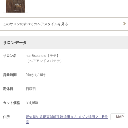
このサロンのすべてのヘアスタイルを見る
サロンデータ
サロン名
hair&spa tete【テテ】
（ヘアアンドスパテテ）
営業時間
9時から18時
定休日
日曜日
カット価格
￥4,950
住所
愛知県知多郡東浦町生路浜田９３ メゾン浜田２－B号
MAP
室