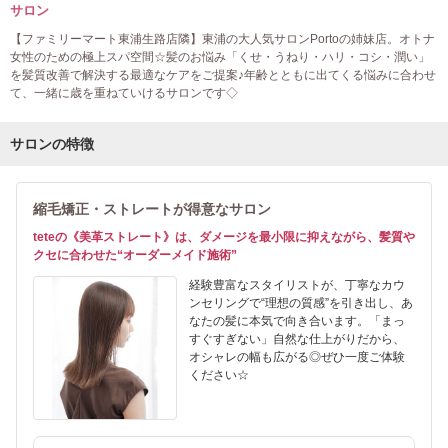
サロン
【ファミリーマート東浦生路店隣】東浦の大人気サロンPortoの姉妹店。オトナ
女性のための極上スパ空間☆髪のお悩み「くせ・うねり・ハリ・コシ・潤い」
を髪質改善で解決する最適なケアをご提案♪年齢とともに出てくる悩みに合わせ
て、一緒に歳を重ねていけるサロンです◇
サロンの特徴
縮毛矯正・ストレートが得意なサロン
teteの《美革ストレート》は、ダメージを最小限に抑えながら、髪質や
クセに合わせた“オーダーメイド施術”
経験豊富なスタイリストが、丁寧なカウ
ンセリングで“理想の質感”を引き出し、あ
なたの髪に本気で向き合います。「まっ
すぐすぎない」自然な仕上がりだから、
オシャレの幅も広がる◎ぜひ一度ご体験
ください☆