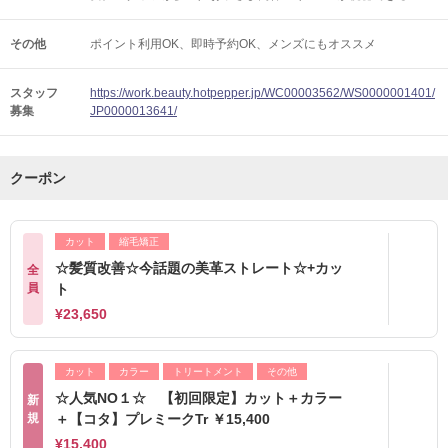
その他
ポイント利用OK
即時予約OK
メンズにもオススメ
スタッフ
https://work.beauty.hotpepper.jp/WC00003562/WS0000001401/
募集
JP0000013641/
クーポン
カット
縮毛矯正
☆髪質改善☆今話題の美革ストレート☆+カッ
全
員
ト
¥23,650
カット
カラー
トリートメント
その他
☆人気NO１☆ 【初回限定】カット＋カラー
新
規
＋【コタ】プレミークTr ￥15,400
¥15,400