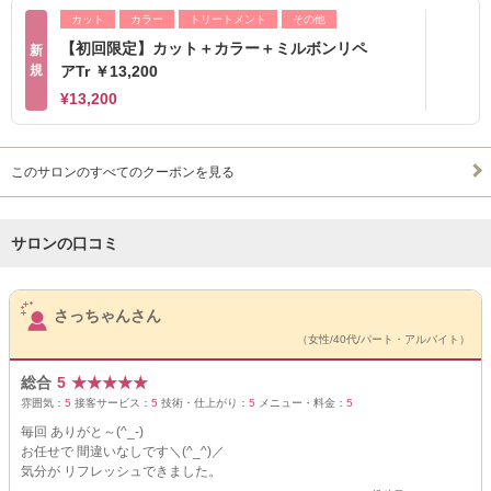
カット
カラー
トリートメント
その他
【初回限定】カット＋カラー＋ミルボンリペ
新
規
アTr ￥13,200
¥13,200
このサロンのすべてのクーポンを見る
サロンの口コミ
サロンPick Up
さっちゃんさん
（女性/40代/パート・アルバイト）
総合
5
★
★
★
★
★
雰囲気：
5
接客サービス：
5
技術・仕上がり：
5
メニュー・料金：
5
毎回 ありがと～(^_-)
お任せで 間違いなしです＼(^_^)／
気分が リフレッシュできました。