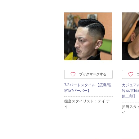
ブックマークする
7/3パートスタイル【広島/理
カジュア
容室/バーバー】
容室/古
銀二郎】
担当スタイリスト：テイ テ
イ
担当スタ
イ