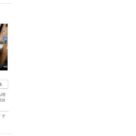
る
/理
代目
 テ