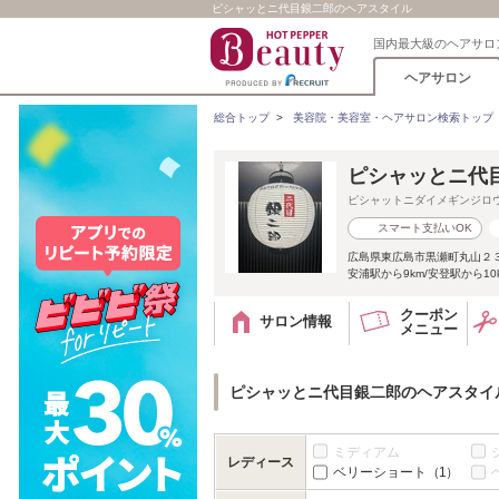
ピシャッとニ代目銀二郎のヘアスタイル
国内最大級のヘアサロ
ヘアサロン
総合トップ
>
美容院・美容室・ヘアサロン検索トップ
ピシャッとニ代
ピシャットニダイメギンジロ
スマート支払いOK
広島県東広島市黒瀬町丸山２
安浦駅から9km/安登駅から10
クーポン
サロン情報
メニュー
ピシャッとニ代目銀二郎のヘアスタイ
ミディアム
レディース
ベリーショート
（1）