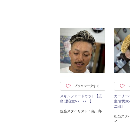
ブックマークする
スキンフェードカット【広
カーリー
島/理容室/バーバー】
室/古民
二郎】
担当スタイリスト：銀二郎
担当スタ
イ