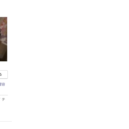
る
理容
 テ