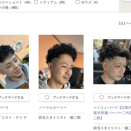
ベリーショート
（44）
ミディアム
（69）
ボウズ
（4）
その他
（485）
1/11
ブックマークする
ブックマークする
ブックマークす
パーマ
ノーマルカーリー
ツイストパーマ【広島/
室/古民家バーバー二代
イリスト：テイ テ
担当スタイリスト：銀二郎
二郎】
担当スタイリスト：銀