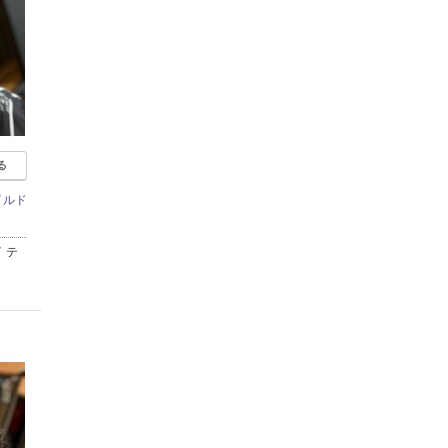
る
イルド
 テ