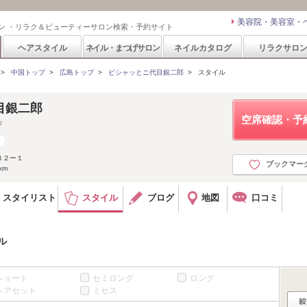
美容院・美容室・
ン ・リラク＆ビューティーサロン検索・予約サイト
ヘアスタイル
ネイル・まつげサロン
ネイルカタログ
リラクサロ
>
中国トップ
>
広島トップ
>
ピシャッとニ代目銀二郎
>
スタイル
目銀二郎
空席確認・予
ウ
３２ー１
ブックマー
km
スタイリスト
スタイル
ブログ
地図
口コミ
ル
ショート
セミロング
ロング
ヘアセット
ミセス