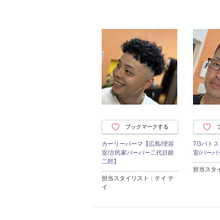
ブックマークする
カーリーパーマ【広島/理容
7/3パト
室/古民家バーバー二代目銀
室/バーバ
二郎】
担当スタ
担当スタイリスト：テイ テ
イ