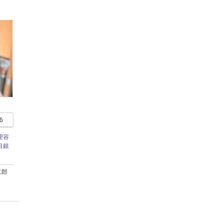
る
理容
目銀
二郎