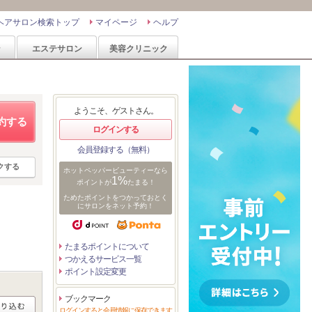
ヘアサロン検索トップ
マイページ
ヘルプ
ン
エステサロン
美容クリニック
ようこそ、ゲストさん。
約する
ログインする
会員登録する（無料）
クする
ホットペッパービューティーなら
1%
ポイントが
たまる！
ためたポイントをつかっておとく
にサロンをネット予約！
たまるポイントについて
つかえるサービス一覧
ポイント設定変更
ブックマーク
ログインすると会員情報に保存できます