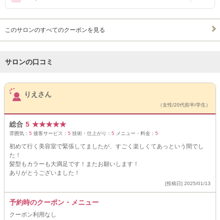
このサロンのすべてのクーポンを見る
サロンの口コミ
サロンPick Up
りえさん
（女性/20代前半/学生）
総合
5
★
★
★
★
★
雰囲気：
5
接客サービス：
5
技術・仕上がり：
5
メニュー・料金：
5
初めて行く美容室で緊張してましたが、すごく楽しくてあっという間でし
た！
髪型もカラーも大満足です！またお願いします！
ありがとうございました！
[投稿日] 2025/01/13
予約時のクーポン・メニュー
クーポン利用なし