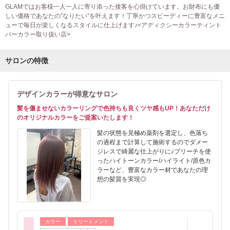
GLAMではお客様一人一人に寄り添った接客を心掛けています。お財布にも優
しい価格であなたの”なりたい”を叶えます！丁寧かつスピーディーに豊富なメニ
ューで毎日が楽しくなるスタイルに仕上げます♪<アディクシーカラーティント
バーカラー取り扱い店>
サロンの特徴
デザインカラーが得意なサロン
髪を傷ませないカラーリングで色持ちも良くツヤ感もUP！あなただけ
のオリジナルカラーをご提案いたします！
髪の状態を見極め薬剤を選定し、色落ち
の過程まで計算して施術するのでダメー
ジレスで綺麗な仕上がりに♪ブリーチを使
ったハイトーンカラー/ハイライト/原色カ
ラーなど、豊富なカラー材であなたの理
想の髪質を実現◎
カラー
トリートメント