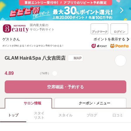
国内最大級の
サロン予約サイト
ブックマーク
ログイン
ゲストさん
ポイントを表示する
ポイントが1%たまる！
ポイントはサロン予約でつかえる！
GLAM Hair&Spa 八女吉田店
MAP
4.89
（74件）
空席確認・予約する
クーポン・メニュー
サロン情報
スタイ
トップ
スタイル
ブログ
口コミ
リスト