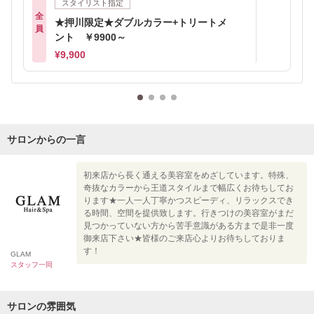
スタイリスト指定
全
★押川限定★ダブルカラー+トリートメ
員
ント ￥9900～
¥9,900
サロンからの一言
初来店から長く通える美容室をめざしています。特殊、
奇抜なカラーから王道スタイルまで幅広くお待ちしてお
ります★一人一人丁寧かつスピーディ、リラックスでき
る時間、空間を提供致します。行きつけの美容室がまだ
見つかっていない方から苦手意識がある方まで是非一度
御来店下さい★皆様のご来店心よりお待ちしておりま
す！
GLAM
スタッフ一同
サロンの雰囲気