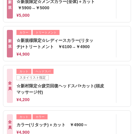
☆新規限定☆メンズカラー(全体)＋カット
新
規
￥5900→￥5000
¥5,000
カラー
トリートメント
☆新規様限定☆レディースカラー(リタッ
新
規
チ)+トリートメント ￥6100→￥4900
¥4,900
カット
ヘッドスパ
スタイリスト指定
全
☆新村限定☆疲労回復ヘッドスパ+カット(頭皮
員
マッサージ付)
¥4,200
カット
カラー
全
カラー(リタッチ)＋カット ￥4900～
員
¥4,900