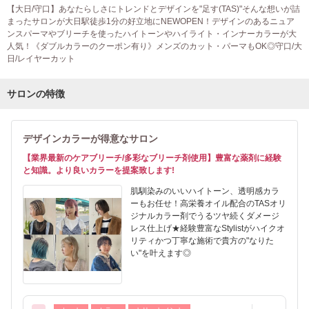
【大日/守口】あなたらしさにトレンドとデザインを"足す(TAS)"そんな想いが詰
まったサロンが大日駅徒歩1分の好立地にNEWOPEN！デザインのあるニュア
ンスパーマやブリーチを使ったハイトーンやハイライト・インナーカラーが大
人気！《ダブルカラーのクーポン有り》メンズのカット・パーマもOK◎守口/大
日/レイヤーカット
サロンの特徴
デザインカラーが得意なサロン
【業界最新のケアブリーチ/多彩なブリーチ剤使用】豊富な薬剤に経験
と知識。より良いカラーを提案致します!
肌馴染みのいいハイトーン、透明感カラ
ーもお任せ！高栄養オイル配合のTASオリ
ジナルカラー剤でうるツヤ続くダメージ
レス仕上げ★経験豊富なStylistがハイクオ
リティかつ丁寧な施術で貴方の"なりた
い"を叶えます◎