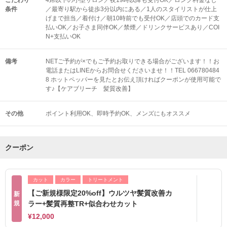
こだわり
4席以下の小型サロン／夜19時以降も受付OK／ロング料金なし
条件
／最寄り駅から徒歩3分以内にある／1人のスタイリストが仕上
げまで担当／着付け／朝10時前でも受付OK／店頭でのカード支
払いOK／お子さま同伴OK／禁煙／ドリンクサービスあり／COI
N+支払いOK
備考
NETご予約が×でもご予約お取りできる場合がございます！！お
電話またはLINEからお問合せくださいませ！！TEL 066780484
8 ホットペッパーを見たとお伝え頂ければクーポンが使用可能で
す♪【ケアブリーチ 髪質改善】
その他
ポイント利用OK
即時予約OK
メンズにもオススメ
クーポン
カット
カラー
トリートメント
【ご新規様限定20%off】ウルツヤ髪質改善カ
新
規
ラー+髪質再整TR+似合わせカット
¥12,000