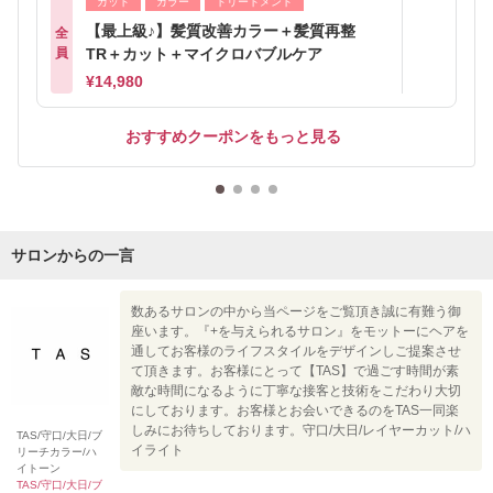
カット
カラー
トリートメント
【最上級♪】髪質改善カラー＋髪質再整
全
員
TR＋カット＋マイクロバブルケア
¥14,980
おすすめクーポンをもっと見る
サロンからの一言
数あるサロンの中から当ページをご覧頂き誠に有難う御
座います。『+を与えられるサロン』をモットーにヘアを
通してお客様のライフスタイルをデザインしご提案させ
て頂きます。お客様にとって【TAS】で過ごす時間が素
敵な時間になるように丁寧な接客と技術をこだわり大切
にしております。お客様とお会いできるのをTAS一同楽
しみにお待ちしております。守口/大日/レイヤーカット/ハ
TAS/守口/大日/ブ
イライト
リーチカラー/ハ
イトーン
TAS/守口/大日/ブ