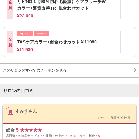
リピNO.1【96％切れ毛軽減】ケアブリーチW
全
員
カラー+髪質改善TR+似合わせカット
¥22,000
カット
カラー
全
TASケアカラー+似合わせカット￥11980
員
¥11,980
このサロンのすべてのクーポンを見る
サロンの口コミ
サロンPick Up
すみすさん
（女性/30代前半/会社員）
総合
5
★
★
★
★
★
雰囲気：
5
接客サービス：
5
技術・仕上がり：
5
メニュー・料金：
5