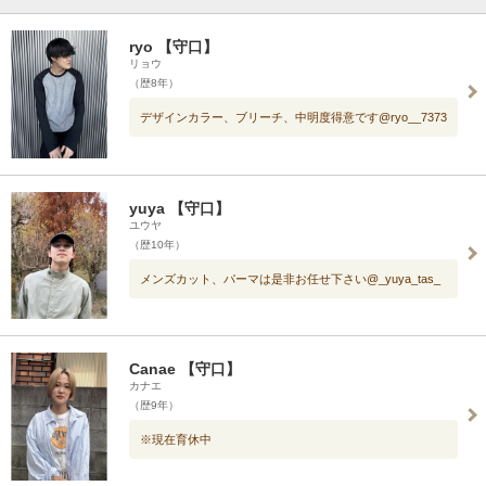
ryo 【守口】
リョウ
（歴8年）
デザインカラー、ブリーチ、中明度得意です@ryo__7373
yuya 【守口】
ユウヤ
（歴10年）
メンズカット、パーマは是非お任せ下さい@_yuya_tas_
Canae 【守口】
カナエ
（歴9年）
※現在育休中