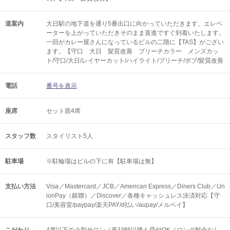
道案内
大日駅の地下道を通り5番出口に向かっていただきます、エレベ
ーターを上がっていただきそのまま直進ですぐ到着いたします。
一回がカレー屋さんになっているビルの二階に【TAS】がござい
ます。【守口 大日 髪質改善 ブリーチカラー メンズカッ
ト/守口/大日/レイヤーカット/ハイライト/ブリーチ/ボブ/髪質改善
電話
番号を表示
座席
セット面4席
スタッフ数
スタイリスト5人
駐車場
※駐輪場はビルの下に有【駐車場は無】
支払い方法
Visa／Mastercard／JCB／American Express／Diners Club／Un
ionPay（銀聯）／Discover／各種キャッシュレス決済対応【守
口/美容室/paypay/楽天PAY/d払い/aupay/メルペイ】