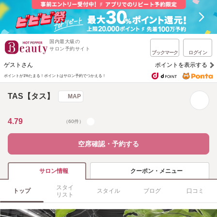
国内最大級の
サロン予約サイト
ブックマーク
ログイン
ゲストさん
ポイントを表示する
ポイントが1%たまる！
ポイントはサロン予約でつかえる！
TAS【タス】
MAP
4.79
（60件）
空席確認・予約する
クーポン・メニュー
サロン情報
スタイ
トップ
スタイル
ブログ
口コミ
リスト