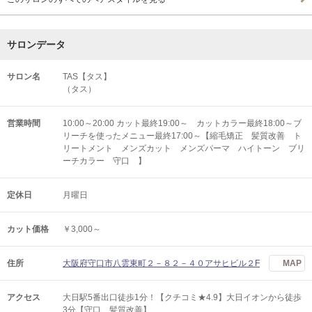
サロンデータ
サロン名
TAS【タス】
（タス）
営業時間
10:00～20:00 カット最終19:00～ カットカラー最終18:00～ブ
リーチを使ったメニュー最終17:00～【縮毛矯正 髪質改善 ト
リートメント メンズカット メンズパーマ ハイトーン ブリ
ーチカラー 守口 】
定休日
月曜日
カット価格
￥3,000～
住所
大阪府守口市八雲東町２－８２－４０アサヒビル２F
MAP
アクセス
大日駅5番出口徒歩1分！【クチコミ★4.9】大日イオンから徒歩
3分【守口 髪質改善】