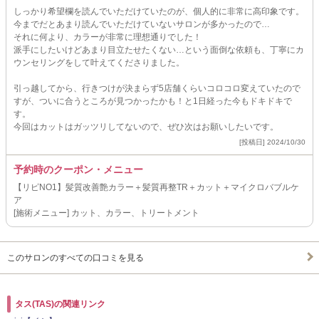
しっかり希望欄を読んでいただけていたのが、個人的に非常に高印象です。
今までだとあまり読んでいただけていないサロンが多かったので…
それに何より、カラーが非常に理想通りでした！
派手にしたいけどあまり目立たせたくない…という面倒な依頼も、丁寧にカ
ウンセリングをして叶えてくださりました。
引っ越してから、行きつけが決まらず5店舗くらいコロコロ変えていたので
すが、ついに合うところが見つかったかも！と1日経った今もドキドキで
す。
今回はカットはガッツリしてないので、ぜひ次はお願いしたいです。
[投稿日] 2024/10/30
予約時のクーポン・メニュー
【リピNO1】髪質改善艶カラー＋髪質再整TR＋カット＋マイクロバブルケ
ア
[施術メニュー] カット、カラー、トリートメント
このサロンのすべての口コミを見る
タス(TAS)の関連リンク