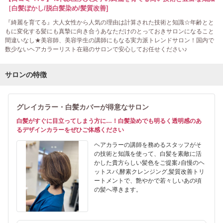
［白髪ぼかし/脱白髪染め/髪質改善]
『綺麗を育てる』大人女性から人気の理由は計算された技術と知識☆年齢とと
もに変化する髪にも真摯に向き合うあなただけのとっておきサロンになること
間違いなし★美容師、美容学生の講師にもなる実力派トレンドサロン！国内で
数少ないヘアカラーリスト在籍のサロンで安心してお任せください♪
サロンの特徴
グレイカラー・白髪カバーが得意なサロン
白髪がすぐに目立ってしまう方に…！白髪染めでも明るく透明感のあ
るデザインカラーをぜひご体感ください
ヘアカラーの講師を務めるスタッフがそ
の技術と知識を使って、白髪を素敵に活
かした貴方らしい髪色をご提案♪自慢のヘ
ットスパ,酵素クレンジング,髪質改善トリ
ートメントで、艶やかで若々しいあの頃
の髪へ導きます。