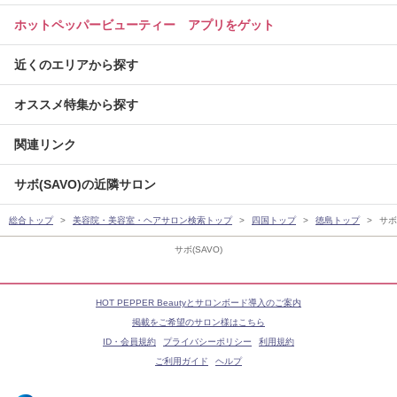
ホットペッパービューティー アプリをゲット
近くのエリアから探す
オススメ特集から探す
関連リンク
サボ(SAVO)の近隣サロン
総合トップ
美容院・美容室・ヘアサロン検索トップ
四国トップ
徳島トップ
サボ
サボ(SAVO)
HOT PEPPER Beautyとサロンボード導入のご案内
掲載をご希望のサロン様はこちら
ID・会員規約
プライバシーポリシー
利用規約
ご利用ガイド
ヘルプ