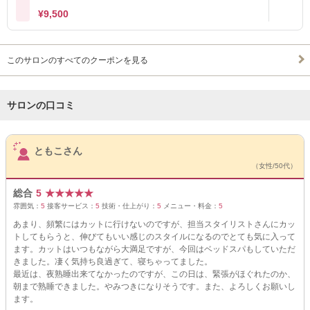
¥9,500
このサロンのすべてのクーポンを見る
サロンの口コミ
サロンPick Up
ともこさん
（女性/50代）
総合
5
★
★
★
★
★
雰囲気：
5
接客サービス：
5
技術・仕上がり：
5
メニュー・料金：
5
あまり、頻繁にはカットに行けないのですが、担当スタイリストさんにカッ
トしてもらうと、伸びてもいい感じのスタイルになるのでとても気に入って
ます。カットはいつもながら大満足ですが、今回はベッドスパもしていただ
きました。凄く気持ち良過ぎて、寝ちゃってました。
最近は、夜熟睡出来てなかったのですが、この日は、緊張がほぐれたのか、
朝まで熟睡できました。やみつきになりそうです。また、よろしくお願いし
ます。