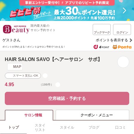
国内最大級の
サロン予約サイト
ブックマーク
ログイン
ゲストさん
ポイントを表示する
ポイントが1%たまる！
ポイントはサロン予約でつかえる！
HAIR SALON SAVO【ヘアーサロン サボ】
MAP
スマート支払いOK
4.95
（198件）
空席確認・予約する
クーポン・メニュー
サロン情報
スタイ
トップ
スタイル
ブログ
口コミ
リスト