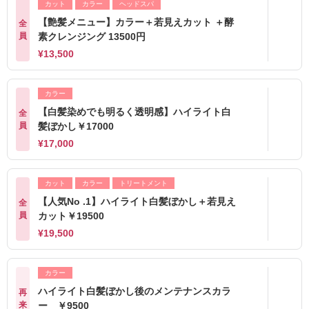
カット
カラー
ヘッドスパ
【艶髪メニュー】カラー＋若見えカット ＋酵
全
員
素クレンジング 13500円
¥13,500
カラー
【白髪染めでも明るく透明感】ハイライト白
全
員
髪ぼかし￥17000
¥17,000
カット
カラー
トリートメント
【人気No .1】ハイライト白髪ぼかし＋若見え
全
員
カット￥19500
¥19,500
カラー
ハイライト白髪ぼかし後のメンテナンスカラ
再
来
ー ￥9500