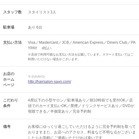
スタッフ数
スタイリスト3人
駐車場
あり 6台
支払い方法
Visa／Mastercard／JCB／American Express／Diners Club／PA
YPAY d払い
※店頭で利用可能なお支払い方法を記載しています。スマート支払いではご
利用いただけない場合がございます。
お店の
サボ(SAVO)
ホーム
http://hairsalon-savo.com/
ページ
こだわり
4席以下の小型サロン／駐車場あり／朝10時前でも受付OK／店
条件
頭でのカード支払いOK／禁煙／ドリンクサービスあり／DVDが
視聴できる／半個室あり／完全予約制
備考
お客様にゆっくり過ごしていただけるように完全予約制を取って
おりますまた、お店へのアクセス、料金など不明な点がございま
したらお気軽にご連絡いただければ幸いです