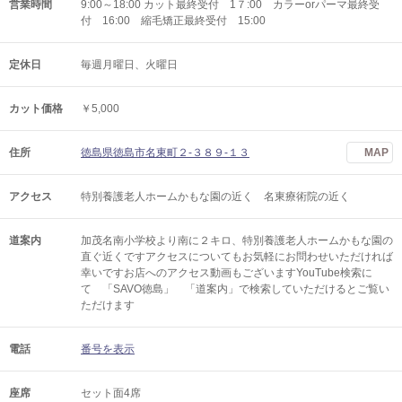
営業時間
9:00～18:00 カット最終受付 1７:00 カラーorパーマ最終受
付 16:00 縮毛矯正最終受付 15:00
定休日
毎週月曜日、火曜日
カット価格
￥5,000
住所
徳島県徳島市名東町２-３８９-１３
MAP
アクセス
特別養護老人ホームかもな園の近く 名東療術院の近く
道案内
加茂名南小学校より南に２キロ、特別養護老人ホームかもな園の
直ぐ近くですアクセスについてもお気軽にお問わせいただければ
幸いですお店へのアクセス動画もございますYouTube検索に
て 「SAVO徳島」 「道案内」で検索していただけるとご覧い
ただけます
電話
番号を表示
座席
セット面4席