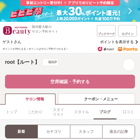
国内最大級の
サロン予約サイト
ブックマーク
ログイン
ゲストさん
ポイントを表示する
ポイントが1%たまる！
ポイントはサロン予約でつかえる！
root【ルート】
MAP
空席確認・予約する
クーポン・メニュー
サロン情報
スタイ
トップ
こだわり
スタイル
ブログ
口コミ
リスト
新着
カテゴリ
スタッフ
過去の記事