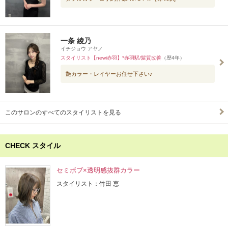
一条 綾乃
イチジョウ アヤノ
スタイリスト【newi赤羽】*赤羽駅/髪質改善
（歴4年）
艶カラー・レイヤーお任せ下さい♪
このサロンのすべてのスタイリストを見る
CHECK スタイル
セミボブ×透明感抜群カラー
スタイリスト：竹田 恵