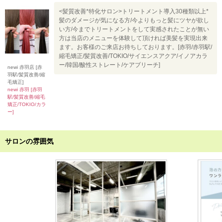
<髪質改善*特化サロン>トリートメント導入30種類以上*
髪のダメージが気になる方/今よりもっと髪にツヤが欲し
い方/今までトリートメントをして実感されたことが無い
方は当店のメニューを体験して頂ければ美髪を実現出来
ます。お客様のご来店お待ちしております。[赤羽/赤羽駅/
縮毛矯正/髪質改善/TOKIO/サイエンスアクア/イノアカラ
ー/韓国/酸性ストレート/ケアブリーチ]
newi 赤羽店 [赤
羽駅/髪質改善/縮
毛矯正]
newi 赤羽 [赤羽
駅/髪質改善/縮毛
矯正/TOKIO/カラ
ー]
サロンの雰囲気