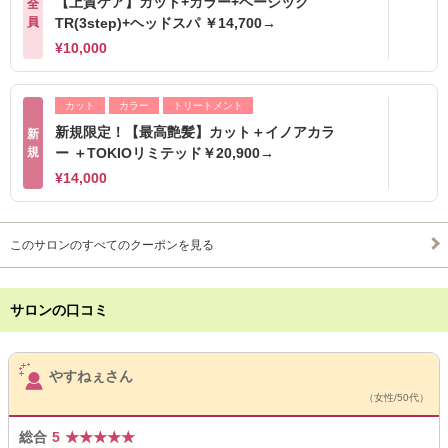
【上質ケア】カット+カラー+ベーシック
全
員
TR(3step)+ヘッドスパ ￥14,700→
¥10,000
カット
カラー
トリートメント
新規限定！【最高艶髪】カット＋イノアカラ
新
規
ー ＋TOKIOリミテッド￥20,900→
¥14,000
このサロンのすべてのクーポンを見る
サロンの口コミ
サロンPick Up
やすねぇさん
（女性/50代）
総合
5
★
★
★
★
★