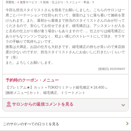
雰囲気：
4
接客サービス：
5
技術・仕上がり：
5
メニュー・料金：
5
今回も担当スタイリストさんを指名でお願いしました。こちらのサロンは一
席ごとパーテーションで仕切られていて、個室のように落ち着いて施術を受
けられます。また、最初から最後まで担当のスタイリストさんのみが行って
くださるので、安心してお任せできます。縮毛矯正は、アシスタントが入る
と左右の仕上がり感が違う場合いもありますので…。仕上がりは縮毛矯正に
ありがちなツンツンではなく、程よい感じのストレートにして頂き、サラサ
ラの手触りで気持ちよいです。
接客は大満足。お話の仕方も大好きです。縮毛矯正の持ちが良いので来店頻
度が少ないのですが、担当スタイリストさんにお会いしに行きたいくらいで
す（笑）
また、よろしくお願いします。
[投稿日] 2025/09/07
予約時のクーポン・メニュー
【プレミアム★】カット＋TOKIOリミテッド縮毛矯正￥18,400→
[施術メニュー] カット、縮毛矯正、トリートメント
サロンからの返信コメントを見る
このサロンのすべての口コミを見る