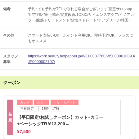
備考
予約×でも予約がTELで取れる場合がございます[個室サロン/赤
羽/赤羽駅/縮毛矯正/髪質改善/TOKIO/サイエンスアクア/イノアカ
ラー/酸熱トリートメント/酸性ストレート/ケアブリーチ/韓国]
その他
スマート支払いOK
ポイント利用OK
即時予約OK
メンズに
もオススメ
スタッフ
https://work.beauty.hotpepper.jp/WC00007760/WS0000010093/
募集
JP0000002707/
クーポン
カット
カラー
トリートメント
平日限定
13時～17時
新
【平日限定/お試しクーポン】カット+カラー
規
+ベーシックTR￥13,200→
¥7,500