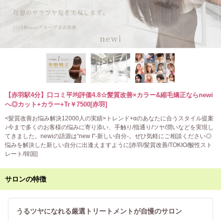
【赤羽駅4分】口コミ平均評価4.8☆髪質改善×カラー&縮毛矯正ならnewi
へ◎カット+カラー+Tr￥7500[赤羽]
<髪質改善お悩み解決12000人の実績>トレンド+αのあなたに合うスタイル提案
♪今まで多くのお客様の悩みに寄り添い、手触り/指通り/ツヤ/潤いなどを実現し
てきました。newiの語源は“new I"-新しい自分-。ぜひ気軽にご相談ください◎
悩みを解決した新しい自分に出逢えますように[赤羽/髪質改善/TOKIO/酸性スト
レート/韓国]
サロンの特徴
うるツヤになれる厳選トリートメントが自慢のサロン