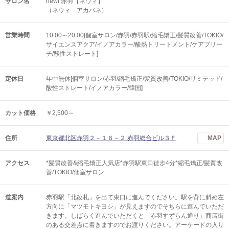
サロン名
newi 赤羽【ネウィ】
（ネウィ アカバネ）
営業時間
10:00～20:00[個室サロン/赤羽/赤羽駅/縮毛矯正/髪質改善/TOKIO/
サイエンスアクア/イノアカラー/酸熱トリートメント/ケアブリー
チ/酸性ストレート]
定休日
年中無休[個室サロン/赤羽/縮毛矯正/髪質改善/TOKIO/リミテッド/
酸性ストレート/イノアカラー/韓国]
カット価格
￥2,500～
住所
東京都北区赤羽２－１６－２ 赤羽総合ビル３Ｆ
MAP
アクセス
*髪質改善&縮毛矯正人気店*赤羽駅東口徒歩4分*縮毛矯正/髪質改
善/TOKIO/個室サロン
道案内
赤羽駅「北改札」を出て東口に進んでください。駅を背に斜め左
方向に「マツモトキヨシ」が見えますのでそちらに進んでいただ
きます。しばらく進んでいただくと「赤羽すずらん通り」商店街
のある交差点に着きますのでお渡りください。アーケードの入り