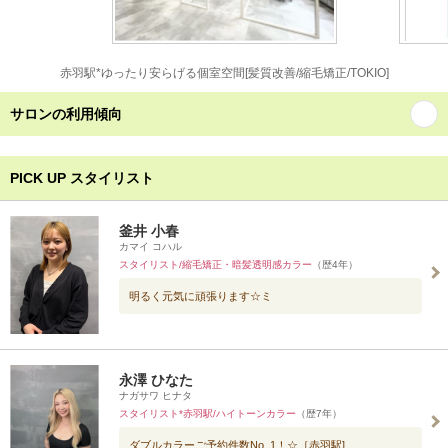
赤羽駅*ゆったり安らげる個室空間[髪質改善/縮毛矯正/TOKIO]
サロンの利用傾向
PICK UP スタイリスト
釜井 小春
カマイ コハル
スタイリスト/縮毛矯正・暗髪透明感カラー
（歴4年）
明るく元気に頑張ります☆ミ
永澤 ひなた
ナガサワ ヒナタ
スタイリスト*赤羽駅/ハイトーンカラー
（歴7年）
ダブルカラーご予約件数No. 1！☆［赤羽駅]