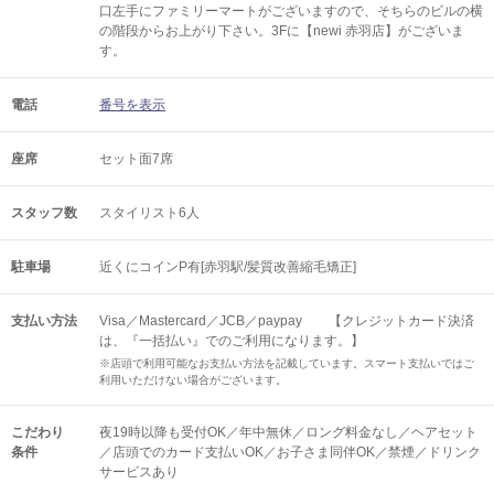
口左手にファミリーマートがございますので、そちらのビルの横
の階段からお上がり下さい。3Fに【newi 赤羽店】がございま
す。
電話
番号を表示
座席
セット面7席
スタッフ数
スタイリスト6人
駐車場
近くにコインP有[赤羽駅/髪質改善縮毛矯正]
支払い方法
Visa／Mastercard／JCB／paypay 【クレジットカード決済
は、『一括払い』でのご利用になります。】
※店頭で利用可能なお支払い方法を記載しています。スマート支払いではご
利用いただけない場合がございます。
こだわり
夜19時以降も受付OK／年中無休／ロング料金なし／ヘアセット
条件
／店頭でのカード支払いOK／お子さま同伴OK／禁煙／ドリンク
サービスあり