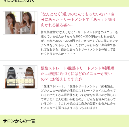
サロンのこだわり
"なんとなく"選ぶのなんてもったいない！自
分にあったトリートメントで「あっ」と振り
向かれる後ろ姿へ♪
普段美容室で"なんとなく"トリートメント付きのメニューを
選んでいませんか？たった2000～3000円かもしれません
が、されど2000～3000円です。せっかくプロに髪のメンテ
ナンスをしてもらうなら、たまにしか行かない美容室であ
ればなおさら、自分に合ったトリートメントを体験してみ
たくありませんか・・・？
酸性ストレート/酸熱トリートメント/縮毛矯
正…理想に近づくにはどのメニューが良い
の？にお答えします☆彡
「酸性ストレート」「酸熱トリートメント」「縮毛矯正」
どのメニューが自分の理想のストレートスタイルに合って
いるの？たくさん選択肢があってなかなか選ぶのが難しい
ですよね！どんな違いがあるのか、どんなお悩みに合って
いるのか、、？これを読めばご自身の髪質やお悩みに合っ
たメニューを選べるようになっちゃいます♪
サロンからの一言