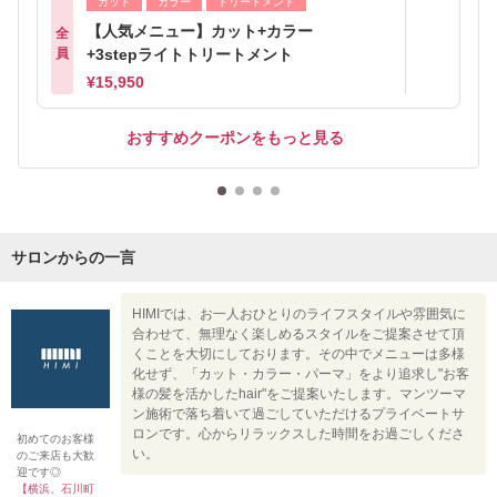
カット
カラー
トリートメント
【人気メニュー】カット+カラー
全
員
+3stepライトトリートメント
¥15,950
おすすめクーポンをもっと見る
サロンからの一言
HIMIでは、お一人おひとりのライフスタイルや雰囲気に
合わせて、無理なく楽しめるスタイルをご提案させて頂
くことを大切にしております。その中でメニューは多様
化せず、「カット・カラー・パーマ」をより追求し"お客
様の髪を活かしたhair"をご提案いたします。マンツーマ
ン施術で落ち着いて過ごしていただけるプライベートサ
ロンです。心からリラックスした時間をお過ごしくださ
初めてのお客様
い。
のご来店も大歓
迎です◎
【横浜、石川町