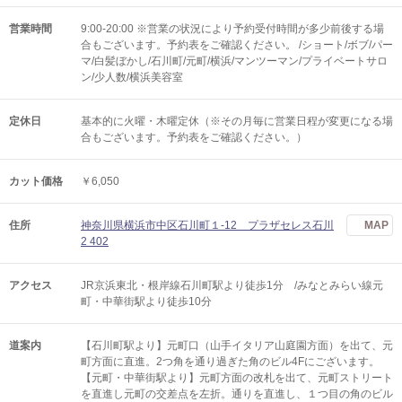
営業時間
9:00-20:00 ※営業の状況により予約受付時間が多少前後する場
合もございます。予約表をご確認ください。 /ショート/ボブ/パー
マ/白髪ぼかし/石川町/元町/横浜/マンツーマン/プライベートサロ
ン/少人数/横浜美容室
定休日
基本的に火曜・木曜定休（※その月毎に営業日程が変更になる場
合もございます。予約表をご確認ください。）
カット価格
￥6,050
住所
神奈川県横浜市中区石川町１-12 プラザセレス石川
MAP
2 402
アクセス
JR京浜東北・根岸線石川町駅より徒歩1分 /みなとみらい線元
町・中華街駅より徒歩10分
道案内
【石川町駅より】元町口（山手イタリア山庭園方面）を出て、元
町方面に直進。2つ角を通り過ぎた角のビル4Fにございます。
【元町・中華街駅より】元町方面の改札を出て、元町ストリート
を直進し元町の交差点を左折。通りを直進し、１つ目の角のビル