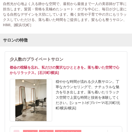
自然光が心地よく入る静かな空間で、最初から最後まで一人の美容師が丁寧に
担当します。髪質・骨格を見極めたショート・ボブを中心に、毎日が少し楽に
なる自然なデザインを大切にしています。働く女性や子育て中の方にもリラッ
クスしていただける、落ち着いた時間をご提供します。髪も心も整うサロン、
HIMI。[横浜/元町］
サロンの特徴
少人数のプライベートサロン
都会の喧騒を忘れ、私だけの贅沢なひとときを。落ち着いた空間で心
からリラックス。[石川町/横浜]
穏やかな時間が流れる少人数サロン。丁
寧なカウンセリングで、ナチュラルな魅
力を引き出します。落ち着いたリラック
ス空間で上質な時間と技術を体験してく
ださい。[ショート/ボブ/パーマ/石川町/元
町/横浜/横浜]