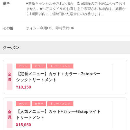
備考
■無断キャンセルをされた場合、次回以降のご予約は承っており
ません。■ヘアスタイルのお直しをご希望される場合は、施術か
ら1週間以内にご連絡頂いた場合にのみ承ります。
その他
ポイント利用OK
即時予約OK
クーポン
カット
カラー
トリートメント
【定番メニュー】カット＋カラー＋7stepベー
全
員
シックトリートメント
¥18,150
カット
カラー
トリートメント
【人気メニュー】カット+カラー+3stepライト
全
員
トリートメント
¥15,950