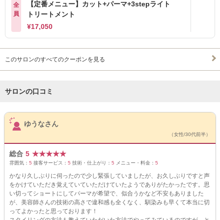
【定番メニュー】カット+パーマ+3stepライト
全
員
トリートメント
¥17,050
このサロンのすべてのクーポンを見る
サロンの口コミ
サロンPick Up
ゆうなさん
（女性/30代前半）
総合
5
★
★
★
★
★
雰囲気：
5
接客サービス：
5
技術・仕上がり：
5
メニュー・料金：
5
かなり久しぶりに伺ったので少し緊張していましたが、お久しぶりですと声
をかけていただき覚えていていただけていたようでありがたかったです。思
い切ってショートにしてパーマが希望で、似合うかなど不安もありました
が、美容師さんの技術の高さで違和感も全くなく、馴染みも早くて本当に切
ってよかったと思っております！
スタイリングの方法も教えていただいた方法でやってみているのですが、と