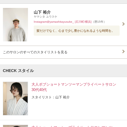
山下 裕介
ヤマシタ ユウスケ
Instagram@yamashitayusuke_ [石川町/横浜]
（歴15年）
髪だけでなく、心まで少し豊かになれるような時間を。
このサロンのすべてのスタイリストを見る
CHECK スタイル
大人ボブショートマンツーマンプライベートサロン
30代40代
スタイリスト：山下 裕介