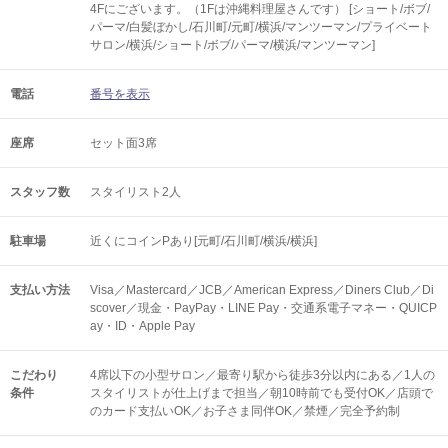
4Fにございます。（1Fは沖縄料理屋さんです） [ショート/ボブ/
パーマ/白髪ぼかし/石川町/元町/横浜/マンツーマン/プライベート
サロン/横浜/ショート/ボブ/パーマ/横浜/マンツーマン]
電話
番号を表示
座席
セット面3席
スタッフ数
スタイリスト2人
駐車場
近くにコインPあり[元町/石川町/横浜/横浜]
支払い方法
Visa／Mastercard／JCB／American Express／Diners Club／Di
scover／現金・PayPay・LINE Pay・交通系電子マネー・QUICP
ay・ID・Apple Pay
こだわり
4席以下の小型サロン／最寄り駅から徒歩3分以内にある／1人の
条件
スタイリストが仕上げまで担当／朝10時前でも受付OK／店頭で
のカード支払いOK／お子さま同伴OK／禁煙／完全予約制