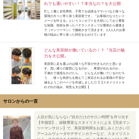
れでも通いやすい！？本当なの？を大公開
忙しく働く女性男性、子育てを頑張るママパパなど様々な
環境の方々に寄り添う美容室です。『お客様のなりたいイ
メージを叶える』というコンセプトを大切にしており豊富
な知識、技術を持ったベテランスタッフが最初から最後ま
で（マンツーマン）で施術させて頂きます。1人1人のお客
様の悩みに寄り添った対応を心がけています
どんな美容師が働いているの！？『当店の魅
力を大公開』
美容室に足を運ぶのは様々な不安が付きものだと思いま
す。思い通りの髪型になるのか、、希望が伝わるのか、、
子連れで迷惑をかけたら、、どんな人が働いているのだろ
う、、様々な気持ちを抱えてご来店されるお客様の不安が
減るようこのページを作成しました◎【【スタイリストそ
れぞれの強み、得意も大公開】】
サロンからの一言
人目が気にならない"自分だけのサロン時間"を作り出す
【半個室】、経験豊富なスタイリストによる【完全マン
ツーマンサロン】で、美容室時間をお楽しみください◎
アーユルヴェーダやデザインカラーなど、スタイリスト