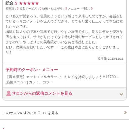
総合
5
★
★
★
★
★
雰囲気：
5
接客サービス：
5
技術・仕上がり：
5
メニュー・料金：
5
とりあえず髪切ろう、色染めようという感じで来店したのですが、会話をし
ているうちにイメージを汲んでくださり、とても可愛く仕上がって本当に嬉
しかったです。
場所も駅近なので車や電車でも通いやすい場所ですし、周りに何かと便利な
店も揃っており、仕上がりだけでなく待ち時間のサービスもしっかりされて
ますので、やっぱりこの美容院がいいなあと痛感しました。
ぜひ、次回もお願いしたいです…！この度は本当にありがとうございまし
た！
[投稿日] 2025/11/11
予約時のクーポン・メニュー
【再来限定】カット＋フルカラーで、キレイを持続しましょう￥11700～
[施術メニュー] カット、カラー
サロンからの返信コメントを見る
このサロンのすべての口コミを見る