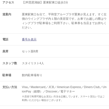
アクセス
【JR琵琶湖線】栗東駅東口徒歩2分
道案内
栗東駅東口を出て、平和堂アループラザ栗東が見えます。すぐ左
側のウイングプラザ内１階の美容室です。お車でお越しの際はウ
ィングプラザ駐車場をご利用下さい。駐車券を当店までお持ちく
ださい。
電話
番号を表示
座席
セット面8席
スタッフ数
スタイリスト4人
駐車場
館内駐車場有り
支払い方法
Visa／Mastercard／JCB／American Express／Diners Club／Un
ionPay（銀聯）／Discover／電子マネー
※店頭で利用可能なお支払い方法を記載しています。スマート支払いではご
利用いただけない場合がございます。