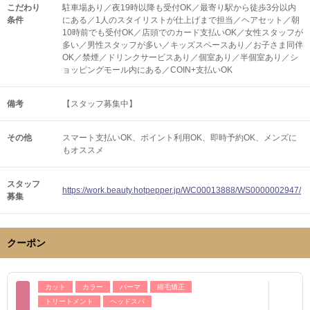
こだわり
駐車場あり／夜19時以降も受付OK／最寄り駅から徒歩3分以内
条件
にある／1人のスタイリストが仕上げまで担当／ヘアセット／朝
10時前でも受付OK／店頭でのカード支払いOK／女性スタッフが
多い／男性スタッフが多い／キッズスペースあり／お子さま同伴
OK／禁煙／ドリンクサービスあり／個室あり／半個室あり／シ
ョッピングモール内にある／COIN+支払いOK
備考
【スタッフ募集中】
その他
スマート支払いOK
ポイント利用OK
即時予約OK
メンズに
もオススメ
スタッフ
https://work.beauty.hotpepper.jp/WC00013888/WS0000002947/
募集
クーポン
カット
カラー
パーマ
縮毛矯正
トリートメント
ヘッドスパ