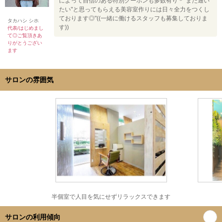
によって自信のある特別クーポンも多数有り＊"また通い
たい"と思ってもらえる美容室作りには日々全力をつくし
ております◎"((一緒に働けるスタッフも募集しておりま
タカハシ シホ
す))
代表/はじめまし
て◎ご覧頂きあ
りがとうござい
ます
サロンの雰囲気
半個室で人目を気にせずリラックスできます
サロンの利用傾向