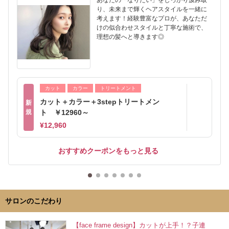
あなたの「なりたい」をしっかり汲み取
り、未来まで輝くヘアスタイルを一緒に
考えます！経験豊富なプロが、あなただ
けの似合わせスタイルと丁寧な施術で、
理想の髪へと導きます◎
カット
カラー
トリートメント
カット＋カラー＋3stepトリートメン
新
規
ト ￥12960～
¥12,960
おすすめクーポンをもっと見る
サロンのこだわり
【face frame design】カットが上手！？子連