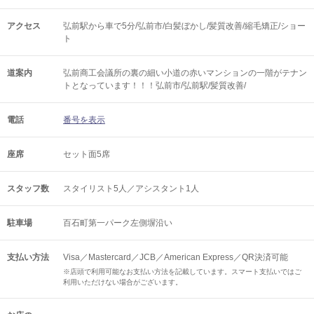
アクセス
弘前駅から車で5分/弘前市/白髪ぼかし/髪質改善/縮毛矯正/ショー
ト
道案内
弘前商工会議所の裏の細い小道の赤いマンションの一階がテナン
トとなっています！！！弘前市/弘前駅/髪質改善/
電話
番号を表示
座席
セット面5席
スタッフ数
スタイリスト5人／アシスタント1人
駐車場
百石町第一パーク左側塀沿い
支払い方法
Visa／Mastercard／JCB／American Express／QR決済可能
※店頭で利用可能なお支払い方法を記載しています。スマート支払いではご
利用いただけない場合がございます。