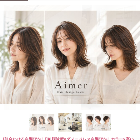
[似合わせる白髪ぼかし!]AI顔診断×ダメージレス白髪ぼかしカラー×高い