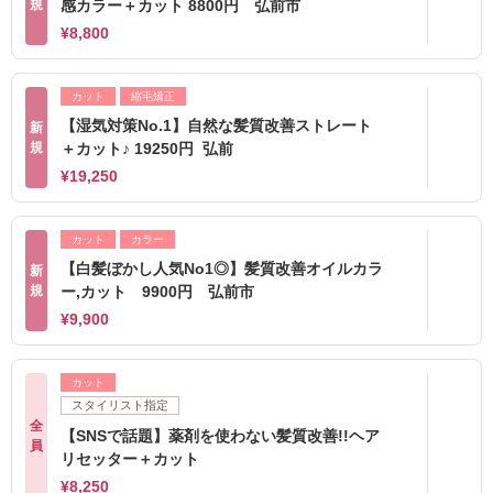
規
感カラー＋カット 8800円 弘前市
¥8,800
カット
縮毛矯正
【湿気対策No.1】自然な髪質改善ストレート
新
規
＋カット♪ 19250円 弘前
¥19,250
カット
カラー
【白髪ぼかし人気No1◎】髪質改善オイルカラ
新
規
ー,カット 9900円 弘前市
¥9,900
カット
スタイリスト指定
全
【SNSで話題】薬剤を使わない髪質改善!!ヘア
員
リセッター＋カット
¥8,250