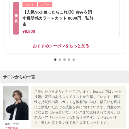
カット
カラー
【人気No1|迷ったらこれ◎】赤みを消
新
す透明感カラー＋カット 8800円 弘前
規
市
¥8,800
おすすめクーポンをもっと見る
サロンからの一言
ご覧いただきありがとうございます。lewis店ではカット
技術に定評のあるスタイリストが在籍しています。再現
性と持続性の高いカットを徹底的に学び、幅広いお客様
にご満足いただける技術を身につけています。白髪が気
になる世代から若い方、メンズまで支持されており、話
題のヘアリセッターにも対応可能です。より扱いやす
く、美しい髪を長く保てるご提案をいたします。
鷹山 大樹
代表取締役