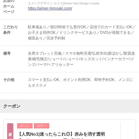
お店の
エメヘアデザイン ルイス(Aimer Hair Design Lewis)
ホーム
https://aimer-hirosaki.com/
ページ
こだわり
駐車場あり／朝10時前でも受付OK／店頭でのカード支払いOK／
条件
お子さま同伴OK／ドリンクサービスあり／DVDが視聴できる／
個室あり／完全予約制
備考
全席タブレット完備／スマホ無料充電/弘前市/白髪ぼかし/髪質改
善/縮毛矯正/ショート/ショート/キッズカット/インナーカラー/メ
ンズパーマ/ヘアリセッター
その他
スマート支払いOK
ポイント利用OK
即時予約OK
メンズに
もオススメ
クーポン
カット
カラー
【人気No1|迷ったらこれ◎】赤みを消す透明
新