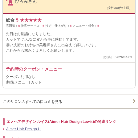
ひろみさん
（女性/60代/主婦）
総合
5
★
★
★
★
★
雰囲気：
5
接客サービス：
5
技術・仕上がり：
5
メニュー・料金：
5
先日はお世話になりました。
カットで こんなに変わる事に感動してます。
凄い技術のお持ちの美容師さんに出会えて嬉しいです。
これからも末永くよろしくお願いします。
[投稿日] 2026/04/03
予約時のクーポン・メニュー
クーポン利用なし
[施術メニュー] カット
このサロンのすべての口コミを見る
エメヘアデザイン ルイス(Aimer Hair Design Lewis)の関連リンク
Aimer Hair Design U