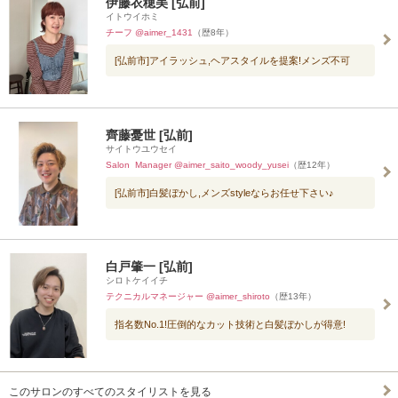
伊藤衣穂美 [弘前]
イトウイホミ
チーフ @aimer_1431
（歴8年）
[弘前市]アイラッシュ,ヘアスタイルを提案!メンズ不可
齊藤憂世 [弘前]
サイトウユウセイ
Salon Manager @aimer_saito_woody_yusei
（歴12年）
[弘前市]白髪ぼかし,メンズstyleならお任せ下さい♪
白戸肇一 [弘前]
シロトケイイチ
テクニカルマネージャー @aimer_shiroto
（歴13年）
指名数No.1!圧倒的なカット技術と白髪ぼかしが得意!
このサロンのすべてのスタイリストを見る