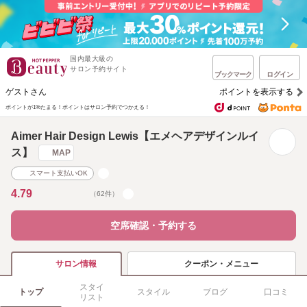
国内最大級の
サロン予約サイト
ブックマーク
ログイン
ゲストさん
ポイントを表示する
ポイントが1%たまる！
ポイントはサロン予約でつかえる！
Aimer Hair Design Lewis【エメヘアデザインルイ
ス】
MAP
スマート支払いOK
4.79
（62件）
空席確認・予約する
クーポン・メニュー
サロン情報
スタイ
トップ
スタイル
ブログ
口コミ
リスト