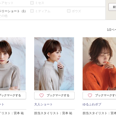
ヘアセット
ミセス
ベリーショート
（1）
ミディアム
ボウズ
その他
1/2
ブックマークする
ブックマークする
ブックマークす
ート
大人ショート
ゆるふわボブ
イリスト：宮本 祐
担当スタイリスト：宮本 祐
担当スタイリスト：宮本