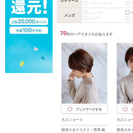
レディース
ベリーショート
ショート
メンズ
ロング
70
件のヘアスタイルがあります
ブックマークする
大人ショート
大人ショ
担当スタイリスト：宮本 祐
担当スタ