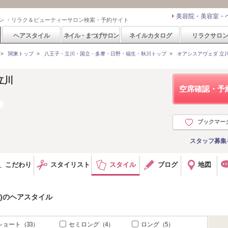
美容院・美容室・
ン ・リラク＆ビューティーサロン検索・予約サイト
ヘアスタイル
ネイル・まつげサロン
ネイルカタログ
リラクサロ
>
関東トップ
>
八王子・立川・国立・多摩・日野・福生・秋川トップ
>
オアシスアヴェダ 立川(O
 立川
空席確認・予
ブックマー
スタッフ募集
こだわり
スタイリスト
スタイル
ブログ
地図
DA)のヘアスタイル
ショート
（33）
セミロング
（4）
ロング
（5）