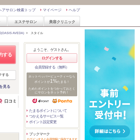
ヘアサロン検索トップ
マイページ
ヘルプ
ン
エステサロン
美容クリニック
ASIS AVEDA)
>
スタイル
ようこそ、ゲストさん。
約する
ログインする
会員登録する（無料）
クする
ホットペッパービューティーなら
1%
ポイントが
たまる！
を見る
ためたポイントをつかっておとく
にサロンをネット予約！
口コミ
たまるポイントについて
つかえるサービス一覧
ポイント設定変更
ブックマーク
ログインすると会員情報に保存できます