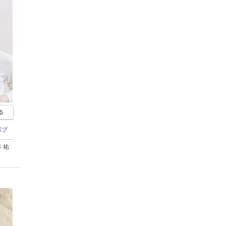
る
ボブ
 祐