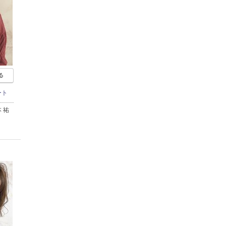
る
ート
 祐