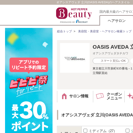
オアシスアヴェダ 立川(OASIS AVEDA)のヘアスタイル
国内最大級のヘアサロ
ヘアサロン
総合トップ
>
美容院・美容室・ヘアサロン検索トップ
OASIS AVEDA
オアシスアヴェダタチカワ
スマート支払いOK
東京都立川市泉町935番地－1
立飛駅直結
クーポン
サロン情報
メニュー
オアシスアヴェダ 立川(OASIS AVE
ミディアム
（27）