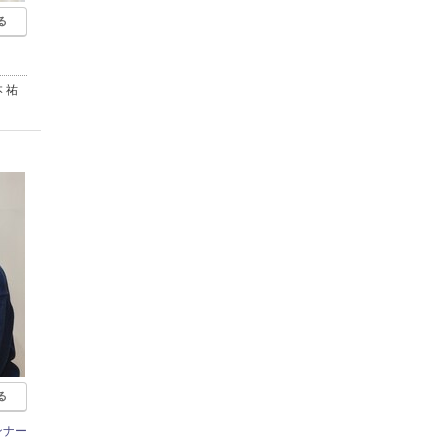
る
 祐
る
ンナー