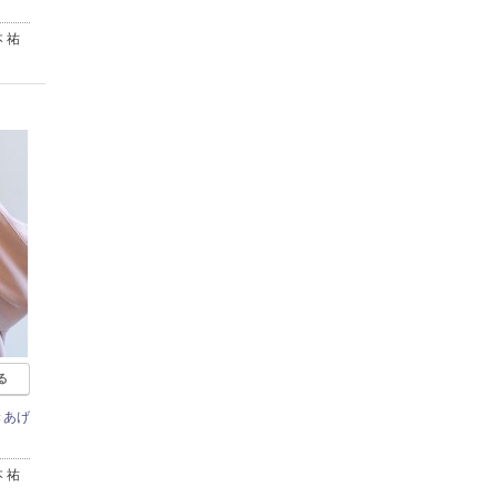
 祐
る
きあげ
 祐