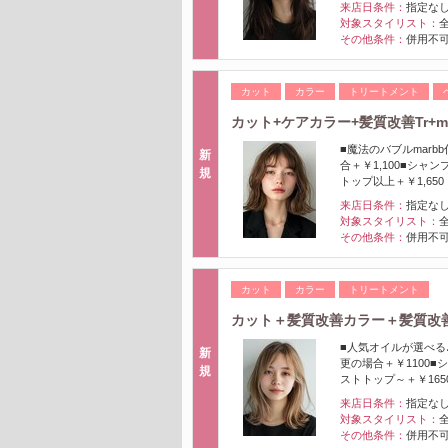
来店日条件：
指定な
対象スタイリスト：
その他条件：
併用不可
カット
カラー
トリートメント
カット+ケアカラー+髪質改善Tr+ma
■魔法のバブルmar
新
合＋￥1,100■シャ
規
トップ以上＋￥1,650
来店日条件：
指定な
対象スタイリスト：
その他条件：
併用不可
カット
カラー
トリートメント
カット＋髪質改善カラー＋髪質改善トリ
■人気オイルが選べる
新
更の場合＋￥1100■
規
ストトップ～＋￥165
来店日条件：
指定な
対象スタイリスト：
その他条件：
併用不可