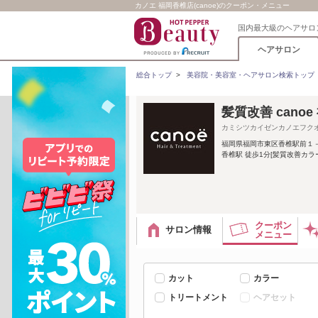
カノエ 福岡香椎店(canoe)のクーポン・メニュー
国内最大級のヘアサロ
ヘアサロン
総合トップ
>
美容院・美容室・ヘアサロン検索トップ
髪質改善 cano
カミシツカイゼンカノエフク
福岡県福岡市東区香椎駅前１
香椎駅 徒歩1分[髪質改善カラー
クーポン
サロン情報
メニュー
カット
カラー
トリートメント
ヘアセット