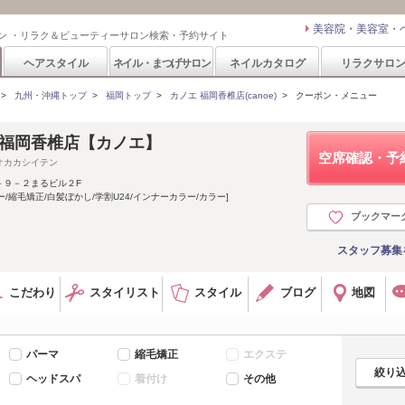
美容院・美容室・
ン ・リラク＆ビューティーサロン検索・予約サイト
ヘアスタイル
ネイル・まつげサロン
ネイルカタログ
リラクサロ
>
九州・沖縄トップ
>
福岡トップ
>
カノエ 福岡香椎店(canoe)
>
クーポン・メニュー
e 福岡香椎店【カノエ】
空席確認・予
オカカシイテン
－９－２まるビル２F
/縮毛矯正/白髪ぼかし/学割U24/インナーカラー/カラー]
ブックマー
スタッフ募集
こだわり
スタイリスト
スタイル
ブログ
地図
パーマ
縮毛矯正
エクステ
ヘッドスパ
着付け
その他