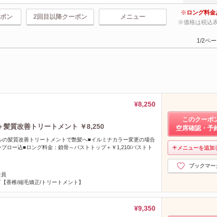
ロング料金
ポン
2回目以降クーポン
メニュー
価格は税込
1/2ペ
¥8,250
このクーポ
質改善トリートメント ￥8,250
空席確認・予
ルの髪質改善トリートメントで艶髪へ■イルミナカラー変更の場合
プーブロー込■ロング料金：鎖骨～バストトップ＋￥1,210/バストト
メニューを追加
ブックマー
全員
【香椎/縮毛矯正/トリートメント】
¥9,350