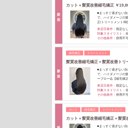
カット＋髪質改善縮毛矯正 ￥19,8
■まっすぐ過ぎない自
新
で、ハイダメージの髪
規
正/トリートメント/
来店日条件：
指定な
対象スタイリスト：
その他条件：
併用不可
縮毛矯正
トリートメント
髪質改善縮毛矯正＋髪質改善トリー
■まっすぐ過ぎない自
新
で、ハイダメージの髪
規
ーブロー込【縮毛矯
来店日条件：
指定な
対象スタイリスト：
その他条件：
併用不可
カット
縮毛矯正
トリートメント
カット＋髪質改善縮毛矯正＋髪質改
■まっすぐ過ぎない自
新