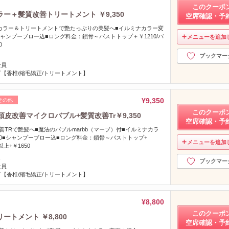
このクーポ
ー＋髪質改善トリートメント ￥9,350
空席確認・予
カラー＆トリートメントで艶たっぷりの美髪へ■イルミナカラー変
シャンプーブロー込■ロング料金：鎖骨～バストトップ＋￥1210/バ
メニューを追加
0
ブックマー
全員
【香椎/縮毛矯正/トリートメント】
¥9,350
その他
このクーポ
皮改善マイクロバブル+髪質改善Tr￥9,350
空席確認・予
善TRで艶髪へ■魔法のバブルmarbb（マーブ）付■イルミナカラ
00■シャンプーブロー込■ロング料金：鎖骨～バストトップ+
メニューを追加
以上+￥1650
し
ブックマー
全員
【香椎/縮毛矯正/トリートメント】
¥8,800
このクーポ
トメント ￥8,800
空席確認・予