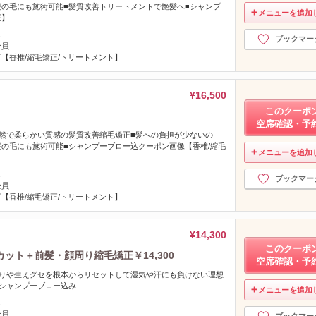
の毛にも施術可能■髪質改善トリートメントで艶髪へ■シャンプ
メニューを追加
正】
し
ブックマー
全員
【香椎/縮毛矯正/トリートメント】
¥16,500
このクーポ
空席確認・予
然で柔らかい質感の髪質改善縮毛矯正■髪への負担が少ないの
の毛にも施術可能■シャンプーブロー込クーポン画像【香椎/縮毛
メニューを追加
】
し
ブックマー
全員
【香椎/縮毛矯正/トリートメント】
¥14,300
このクーポ
ット＋前髪・顔周り縮毛矯正￥14,300
空席確認・予
ねりや生えグセを根本からリセットして湿気や汗にも負けない理想
シャンプーブロー込み
メニューを追加
し
全員
ブックマー