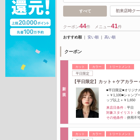
初来店時クー
すべて
44
41
クーポン
件
メニュー
件
おすすめ順
｜
安い順
｜
高い順
クーポン
カット
カラー
トリートメント
平日限定
【平日限定】カット＋ケアカラー＋髪
新
■平日限定■オリジナ
規
＋￥1,100■シャン
ップ以上＋￥1,650
来店日条件：
平日
対象スタイリスト：
その他条件：
併用不可
カット
カラー
トリートメント