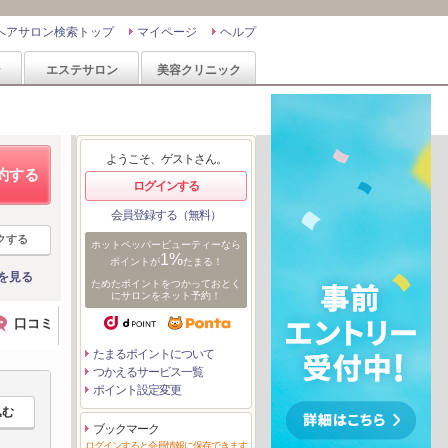
ヘアサロン検索トップ
マイページ
ヘルプ
ン
エステサロン
美容クリニック
ようこそ、ゲストさん。
約する
ログインする
会員登録する（無料）
クする
ホットペッパービューティーなら
1%
ポイントが
たまる！
を見る
ためたポイントをつかっておとく
にサロンをネット予約！
口コミ
たまるポイントについて
つかえるサービス一覧
ポイント設定変更
ブックマーク
ログインすると会員情報に保存できます