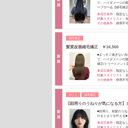
で、ハイダメージの髪
規
ーブロー込【縮毛矯
来店日条件：
指定な
対象スタイリスト：
その他条件：
併用不可
縮毛矯正
髪質改善縮毛矯正 ￥16,500
■まっすぐ過ぎない自
新
で、ハイダメージの髪
規
矯正/トリートメント
来店日条件：
指定な
対象スタイリスト：
その他条件：
併用不可
カット
縮毛矯正
【顔周りのうねりが気になる方】カ
■顔周り、前髪のう
新
のまとまりを叶える■
規
来店日条件：
指定な
対象スタイリスト：