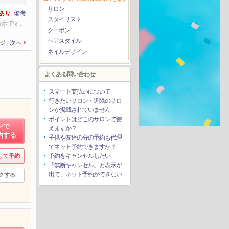
サロン
あり
備考
スタイリスト
表示です。
クーポン
ヘアスタイル
ージ
次へ
ネイルデザイン
よくある問い合わせ
スマート支払いについて
行きたいサロン・近隣のサロ
ンが掲載されていません
ポイントはどこのサロンで使
ンで
えますか？
約する
子供や友達の分の予約も代理
でネット予約できますか？
予約をキャンセルしたい
して予約
「無断キャンセル」と表示が
出て、ネット予約ができない
クする