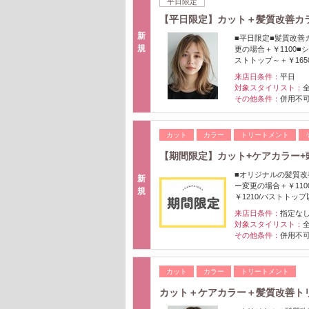
平日限定
【平日限定】カット＋髪質改善カラ
新
■平日限定■髪質改善
規
更の場合＋￥1100■
ストトップ～＋￥165
来店日条件：
平日
対象スタイリスト：
その他条件：
併用不可
カット
カラー
トリートメント
【期間限定】カット+ケアカラー+頭
■オリジナルの髪質改
新
ー変更の場合＋￥11
規
￥1210/バストトップ
来店日条件：
指定な
対象スタイリスト：
その他条件：
併用不可
カット
カラー
トリートメント
カット＋ケアカラー＋髪質改善トリー