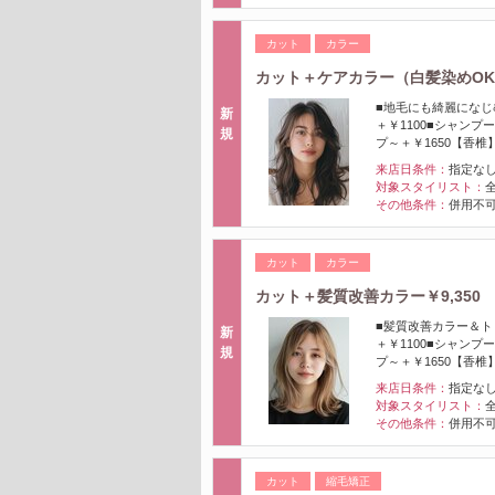
カット
カラー
カット＋ケアカラー（白髪染めOK） 
■地毛にも綺麗になじ
新
＋￥1100■シャンプ
規
プ～＋￥1650【香椎
来店日条件：
指定な
対象スタイリスト：
その他条件：
併用不可
カット
カラー
カット＋髪質改善カラー￥9,350
■髪質改善カラー＆ト
新
＋￥1100■シャンプ
規
プ～＋￥1650【香椎
来店日条件：
指定な
対象スタイリスト：
その他条件：
併用不可
カット
縮毛矯正