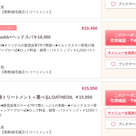
し
ブックマー
全員
【香椎/縮毛矯正/トリートメント】
¥10,450
ヘッドスパ
このクーポ
rbb+ヘッドスパ￥10,450
空席確認・予
bb付■オリジナルの髪質改善TRで艶髪へ■イルミナカラー変更の場
ンプーブロー込■ロング料金：鎖骨～バストトップ＋￥1,210/バスト
メニューを追加
し
ブックマー
全員
【香椎/縮毛矯正/トリートメント】
¥15,950
このクーポ
ートメント＋選べるLOATHEOIL ￥15,950
空席確認・予
♪■髪質改善カラー＆TRで艶たっぷりの美髪へ■イルミナカラー変
シャンプーブロー込■ロング料金：鎖骨～バストトップ＋￥1210/バ
メニューを追加
0
し
ブックマー
全員
【香椎/縮毛矯正/トリートメント】