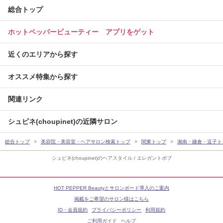
総合トップ
ホットペッパービューティー アプリをゲット
近くのエリアから探す
オススメ特集から探す
関連リンク
シュピネ(choupinet)の近隣サロン
総合トップ
美容院・美容室・ヘアサロン検索トップ
関東トップ
湘南・鎌倉・逗子ト
シュピネ(choupinet)のヘアスタイル / エレガントボブ
HOT PEPPER Beautyとサロンボード導入のご案内
掲載をご希望のサロン様はこちら
ID・会員規約
プライバシーポリシー
利用規約
ご利用ガイド
ヘルプ