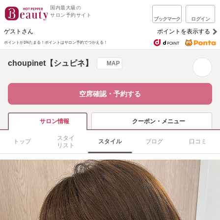
国内最大級の
サロン予約サイト
ブックマーク
ログイン
ゲストさん
ポイントを表示する
ポイントが1%たまる！
ポイントはサロン予約でつかえる！
choupinet【シュピネ】
MAP
空席確認・予約する
クーポン・メニュー
サロン情報
スタイ
トップ
スタイル
ブログ
口コミ
リスト