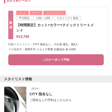
おすすめクーポン
カット
カラー
トリートメント
平日限定
11時～13時
スタイリスト指定
新
【時間限定】カット+カラー+クイックトリートメ
規
ント
¥13,700
対象スタイリスト：
CITY 指名なし、小久保 達弘、他5人
その他条件：
併用不可 イルミナ変更 白髪染め 各+2200
このクーポンで予約
スタイリスト情報
（歴1年）
CITY 指名なし
ご指名なしの予約はこちらから