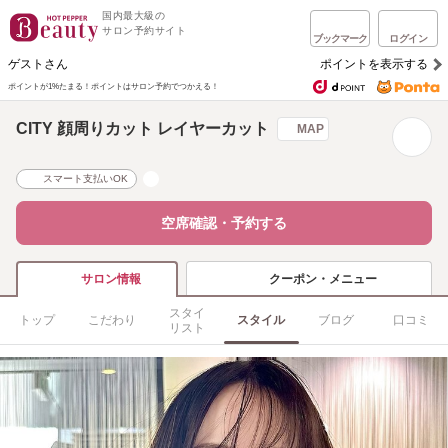
国内最大級の
サロン予約サイト
ブックマーク
ログイン
ゲストさん
ポイントを表示する
ポイントが1%たまる！
ポイントはサロン予約でつかえる！
CITY 顔周りカット レイヤーカット
MAP
スマート支払いOK
空席確認・予約する
クーポン・メニュー
サロン情報
スタイ
トップ
こだわり
スタイル
ブログ
口コミ
リスト