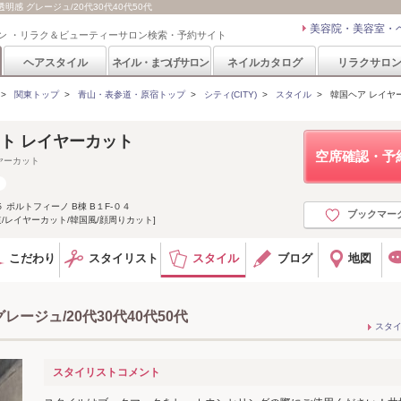
透明感 グレージュ/20代30代40代50代
美容院・美容室・
ン ・リラク＆ビューティーサロン検索・予約サイト
ヘアスタイル
ネイル・まつげサロン
ネイルカタログ
リラクサロ
>
関東トップ
>
青山・表参道・原宿トップ
>
シティ(CITY)
>
スタイル
>
韓国ヘア レイヤー
ット レイヤーカット
空席確認・予
ヤーカット
ポルトフィーノ B棟 B１F-０４
ブックマー
道/レイヤーカット/韓国風/顔周りカット]
こだわり
スタイリスト
スタイル
ブログ
地図
レージュ/20代30代40代50代
スタ
スタイリストコメント