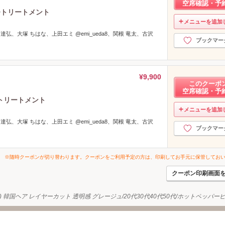
空席確認・予
+トリートメント
メニューを追加
 達弘、大塚 ちはな、上田エミ @emi_ueda8、関根 竜太、古沢
ブックマー
¥9,900
このクーポ
空席確認・予
トリートメント
メニューを追加
 達弘、大塚 ちはな、上田エミ @emi_ueda8、関根 竜太、古沢
ブックマー
※随時クーポンが切り替わります。クーポンをご利用予定の方は、印刷してお手元に保管してお
クーポン印刷画面
TY) 韓国ヘア レイヤーカット 透明感 グレージュ/20代30代40代50代/ホットペッパ