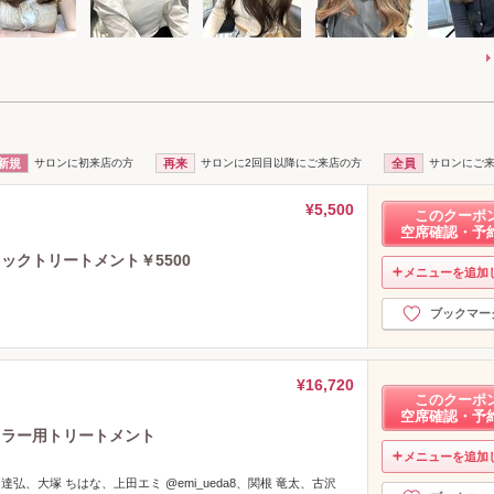
新規
サロンに初来店の方
再来
サロンに2回目以降にご来店の方
全員
サロンにご
¥5,500
このクーポ
空席確認・予
ックトリートメント￥5500
メニューを追加
ブックマー
¥16,720
このクーポ
空席確認・予
カラー用トリートメント
メニューを追加
 達弘、大塚 ちはな、上田エミ @emi_ueda8、関根 竜太、古沢