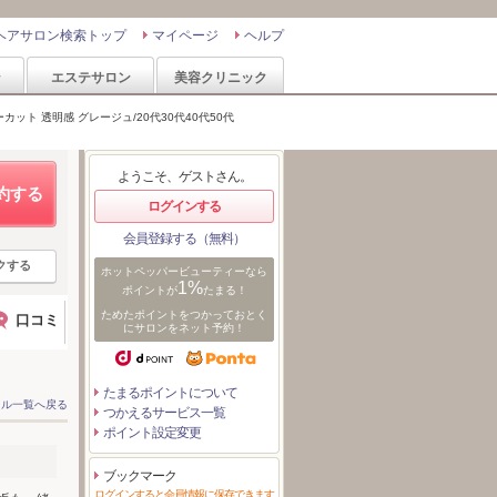
ヘアサロン検索トップ
マイページ
ヘルプ
ン
エステサロン
美容クリニック
カット 透明感 グレージュ/20代30代40代50代
ようこそ、ゲストさん。
約する
ログインする
会員登録する（無料）
クする
ホットペッパービューティーなら
1%
ポイントが
たまる！
ためたポイントをつかっておとく
口コミ
にサロンをネット予約！
たまるポイントについて
イル一覧へ戻る
つかえるサービス一覧
ポイント設定変更
ブックマーク
ログインすると会員情報に保存できます