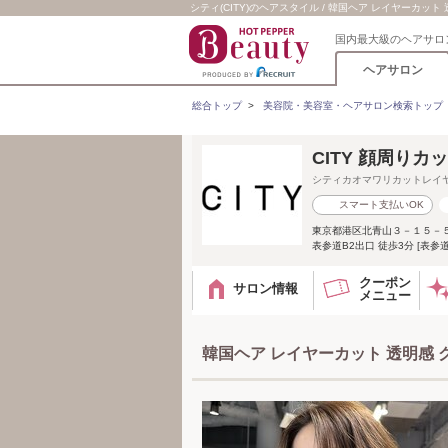
シティ(CITY)のヘアスタイル / 韓国ヘア レイヤーカット 
国内最大級のヘアサロ
ヘアサロン
総合トップ
>
美容院・美容室・ヘアサロン検索トップ
CITY 顔周りカ
シティカオマワリカットレイ
スマート支払いOK
東京都港区北青山３－１５－５ 
表参道B2出口 徒歩3分 [表参
クーポン
サロン情報
メニュー
韓国ヘア レイヤーカット 透明感 グ