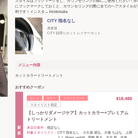
スタイルはブックマークをし、カウンセリングの際にご使用ください！井
にブックマークしておくと、カウンセリングの際に全てのヘアスタイルが
利です！インスタ→ hirotoisaka
CITY 指名なし
表参道
CITY 顔周りカット レイヤーカット
メニュー内容
カットカラートリートメント
おすすめクーポン
¥18,480
カット
カラー
トリートメント
スタイリスト指定
【しっかりダメージケア】カットカラー+プレミアム
トリートメント
新
来店日条件：
指定なし
対象スタイリスト：
CITY 指名なし、小久保 達弘、大塚 ちはな、上田
規
エミ @emi_ueda8、関根 竜太、古沢 新、代表