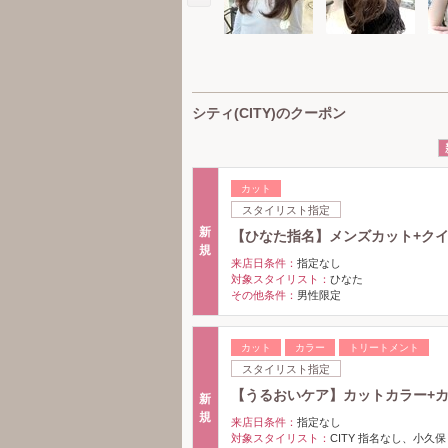
シティ(CITY)のクーポン
カット
スタイリスト指定
新
【ひなた指名】メンズカット+クイ
規
来店日条件：
指定なし
対象スタイリスト：
ひなた
その他条件：
男性限定
カット
カラー
トリートメント
スタイリスト指定
【うるおいケア】カットカラー+
新
規
来店日条件：
指定なし
対象スタイリスト：
CITY 指名なし、小久保