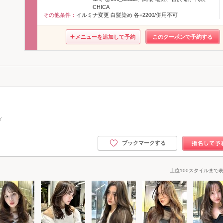
CHICA
その他条件：
イルミナ変更 白髪染め 各+2200/併用不可
メニューを追加して予約
このクーポンで予約する
ィ
ブックマークする
上位100スタイルまで