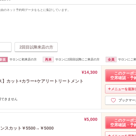
uty経由のネット予約時データをもとに集計しています。
2回目以降来店の方
新規
サロンに初来店の方
再来
サロンに2回目以降にご来店の方
全員
サロンにご
¥14,300
このクーポ
空席確認・予
ス】カット+カラー+ケアリートリートメント
メニューを追加
用できません
ブックマー
¥5,000
このクーポ
空席確認・予
スカット￥5500→￥5000
メニューを追加