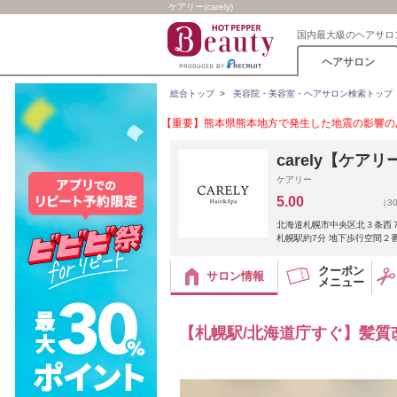
ケアリー(carely)
国内最大級のヘアサロ
ヘアサロン
総合トップ
>
美容院・美容室・ヘアサロン検索トップ
【重要】熊本県熊本地方で発生した地震の影響のあ
carely【ケアリ
ケアリー
5.00
（3
北海道札幌市中央区北３条西７
札幌駅約7分 地下歩行空間２
クーポン
サロン情報
メニュー
【札幌駅/北海道庁すぐ】髪