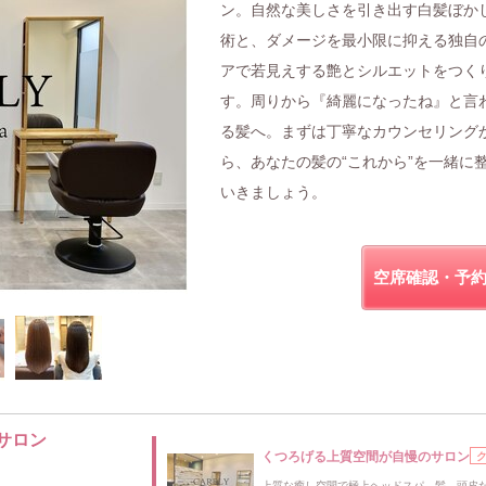
ン。自然な美しさを引き出す白髪ぼか
術と、ダメージを最小限に抑える独自
アで若見えする艶とシルエットをつく
す。周りから『綺麗になったね』と言
る髪へ。まずは丁寧なカウンセリング
ら、あなたの髪の“これから”を一緒に
いきましょう。
空席確認・予
サロン
くつろげる上質空間が自慢のサロン
上質な癒し空間で極上ヘッドスパ。髪、頭皮