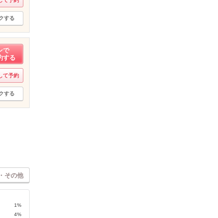
クする
ンで
約する
して予約
クする
・その他
1%
4%