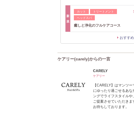
カット
トリートメント
新
ヘッドスパ
規
癒しと浄化のフルケアコース
おすすめ
ケアリー(carely)からの一言
CARELY
ケアリー
【CARELY】はマンツ
にゆったり過ごせるあな
ングでライフスタイルや
ご提案させていただきま
お待ちしております。