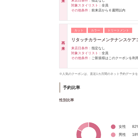
来店日条件：
指定なし
来
対象スタイリスト：
全員
その他条件：
前来店から６週間以内
カット
カラー
トリートメント
リタッチカラーメンテナンスケア
再
来店日条件：
指定なし
来
対象スタイリスト：
全員
その他条件：
ご新規様はこのクーポンを利
※人気のクーポンは、直近1カ月間のネット予約データ
予約比率
性別比率
女性
82
男性
18