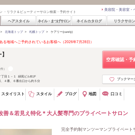
美容院・美容室・
ン ・リラク＆ビューティーサロン検索・予約サイト
ヘアスタイル
ネイル・まつげサロン
ネイルカタログ
リラクサロ
>
北海道トップ
>
札幌トップ
>
ケアリー(carely)
る地域へご予約されているお客様へ（2026年7月28日）
ー】
空席確認・予
0件）
丁目１－１ 緑苑ビルB1F
ブックマー
番、４番、６番出口から約５分
スタイリスト
スタイル
ブログ
地図
口コミ
質改善＆若見え特化＊大人髪専門のプライベートサロン
完全予約制マンツーマンプライベート