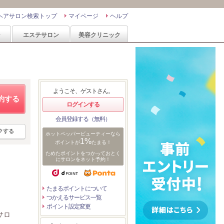
ヘアサロン検索トップ
マイページ
ヘルプ
ン
エステサロン
美容クリニック
ようこそ、ゲストさん。
約する
ログインする
会員登録する（無料）
クする
ホットペッパービューティーなら
1%
ポイントが
たまる！
ためたポイントをつかっておとく
にサロンをネット予約！
たまるポイントについて
つかえるサービス一覧
ポイント設定変更
サロ