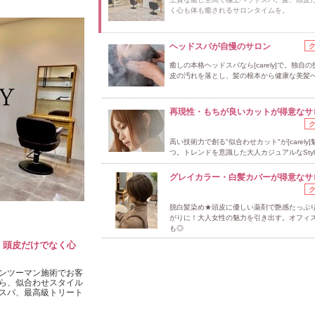
く心も体も癒されるサロンタイムを。
ヘッドスパが自慢のサロン
癒しの本格ヘッドスパなら[carely]で。独自
皮の汚れを落とし、髪の根本から健康な美髪
再現性・もちが良いカットが得意なサ
高い技術力で創る"似合わせカット"が[carely
つ。トレンドを意識した大人カジュアルなStyl
グレイカラー・白髪カバーが得意なサ
脱白髪染め★頭皮に優しい薬剤で艶感たっぷ
がりに！大人女性の魅力を引き出す。オフィ
も◎
、頭皮だけでなく心
ンツーマン施術でお客
ら、似合わせスタイル
スパ、最高級トリート