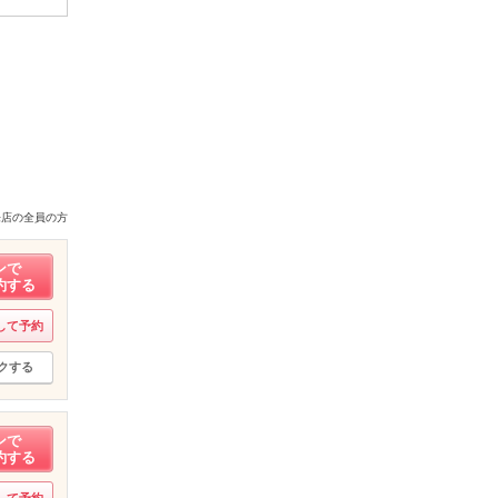
来店の全員の方
ンで
約する
して予約
クする
ンで
約する
して予約