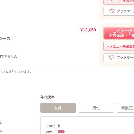
ブックマー
¥12,650
このクーポ
空席確認・予
コース
メニューを追加
用できません
ブックマー
をもとに集計しています。
年代比率
女性
男性
未設定
%
〜10代
%
20代