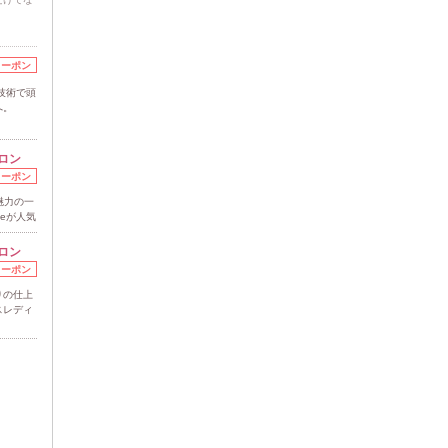
クーポン
の技術で頭
へ。
ロン
クーポン
]魅力の一
eが人気
ロン
クーポン
りの仕上
スレディ