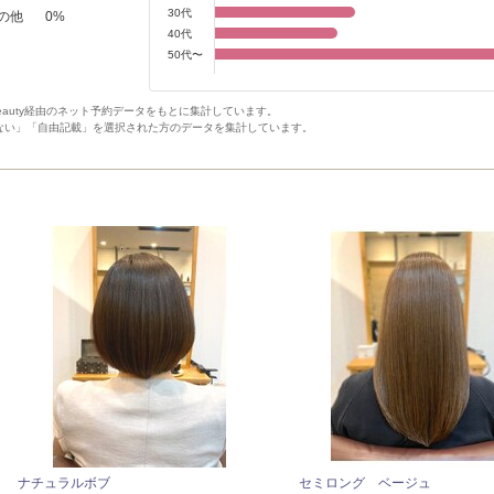
30代
の他
0
%
40代
50代〜
Beauty経由のネット予約データをもとに集計しています。
ない」「自由記載」を選択された方のデータを集計しています。
ナチュラルボブ
セミロング ベージュ