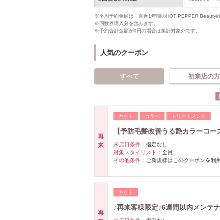
※平均予約金額は、直近1年間のHOT PEPPER Bea
※回数券購入分を含みます。
※予約合計金額が0円の場合は集計対象外です。
人気のクーポン
すべて
初来店の方
カット
カラー
トリートメント
【予防毛髪改善うる艶カラーコー
再
来店日条件：
指定なし
来
対象スタイリスト：
全員
その他条件：
ご新規様はこのクーポンを利
カット
♪再来客様限定♪6週間以内メンテナン
再