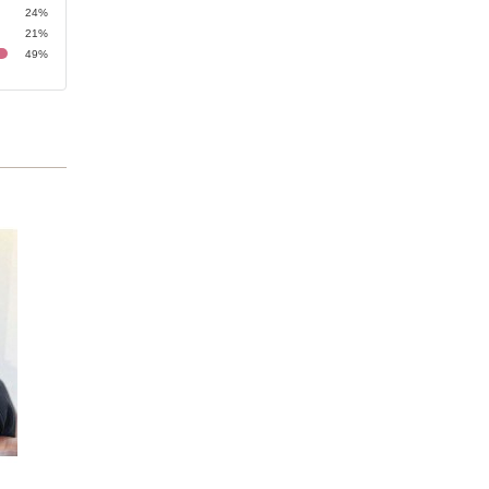
24%
21%
49%