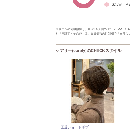
未設定・そ
※サロンの利用傾向は、直近3カ月間のHOT PEPPER 
※「未設定・その他」は、会員情報の性別欄で「回答し
ケアリー(carely)のCHECKスタイル
王道ショートボブ