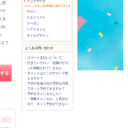
ブックマーク
し技
ログインすると会員情報に保存できます
のケ
サロン
スタイリスト
りま
クーポン
われ
ヘアスタイル
か
ネイルデザイン
整えて
よくある問い合わせ
スマート支払いについて
行きたいサロン・近隣のサロ
ンが掲載されていません
約する
ポイントはどこのサロンで使
えますか？
子供や友達の分の予約も代理
でネット予約できますか？
予約をキャンセルしたい
「無断キャンセル」と表示が
出て、ネット予約ができない
クーポン
だけでな