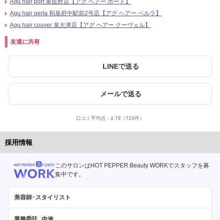
Agu hair port 泉佐野店【アグ ヘアー ポート】
Agu hair perla 和泉府中駅前2号店【アグ ヘアー ペルラ】
Agu hair couver 泉大津店【アグ ヘアー クーヴェル】
友達に共有
LINEで送る
メールで送る
口コミ平均点：
4.78
（723件）
採用情報
このサロンはHOT PEPPER Beauty WORKでスタッフを募
集中です。
美容師
×
スタイリスト
業務委託