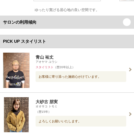
ゆったり寛げる居心地の良い空間です。
サロンの利用傾向
PICK UP スタイリスト
青山 祐丈
アオヤマ ユウシ
スタイリスト
（歴20年以上）
お客様に寄り添った施術心がけています。
大砂古 朋実
オオサコ トモミ
（歴15年）
よろしくお願いいたします。