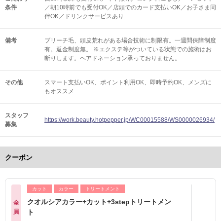
条件
／朝10時前でも受付OK／店頭でのカード支払いOK／お子さま同
伴OK／ドリンクサービスあり
備考
ブリーチ毛、頭皮荒れがある場合技術に制限有。一週間保障制度
有。返金制度無。 ※エクステ等がついている状態での施術はお
断りします。ヘアドネーション承っておりません。
その他
スマート支払いOK
ポイント利用OK
即時予約OK
メンズに
もオススメ
スタッフ
https://work.beauty.hotpepper.jp/WC00015588/WS0000026934/
募集
クーポン
カット
カラー
トリートメント
クオルシアカラー+カット+3stepトリートメン
全
員
ト