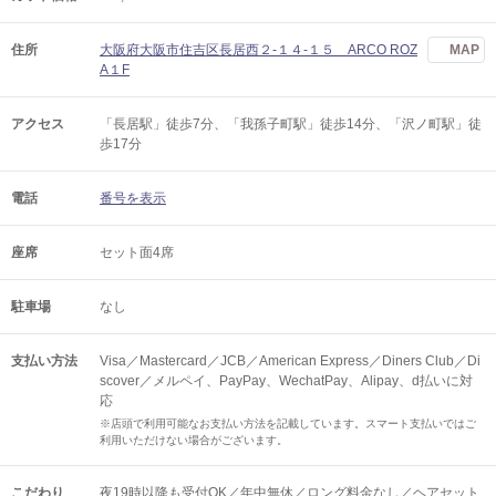
住所
大阪府大阪市住吉区長居西２-１４-１５ ARCO ROZ
MAP
A１F
アクセス
「長居駅」徒歩7分、「我孫子町駅」徒歩14分、「沢ノ町駅」徒
歩17分
電話
番号を表示
座席
セット面4席
駐車場
なし
支払い方法
Visa／Mastercard／JCB／American Express／Diners Club／Di
scover／メルペイ、PayPay、WechatPay、Alipay、d払いに対
応
※店頭で利用可能なお支払い方法を記載しています。スマート支払いではご
利用いただけない場合がございます。
こだわり
夜19時以降も受付OK／年中無休／ロング料金なし／ヘアセット