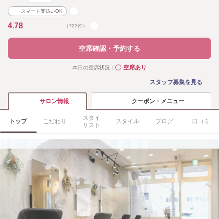
スマート支払いOK
4.78
（723件）
空席確認・予約する
空席あり
本日の空席状況：
◯
スタッフ募集を見る
クーポン・メニュー
サロン情報
スタイ
トップ
こだわり
スタイル
ブログ
口コミ
リスト