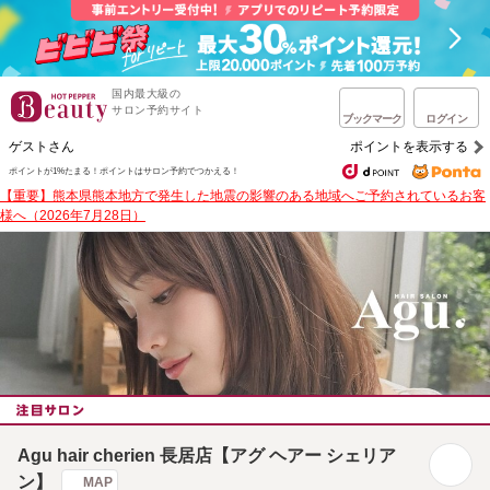
国内最大級の
サロン予約サイト
ブックマーク
ログイン
ゲストさん
ポイントを表示する
ポイントが1%たまる！
ポイントはサロン予約でつかえる！
【重要】熊本県熊本地方で発生した地震の影響のある地域へご予約されているお客
様へ（2026年7月28日）
Agu hair cherien 長居店【アグ ヘアー シェリア
ン】
MAP