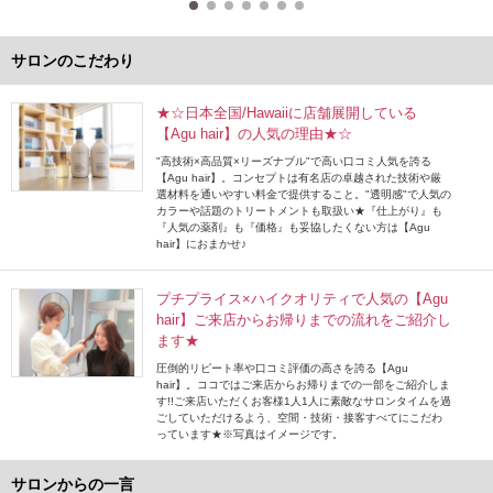
サロンのこだわり
★☆日本全国/Hawaiiに店舗展開している
【Agu hair】の人気の理由★☆
"高技術×高品質×リーズナブル"で高い口コミ人気を誇る
【Agu hair】。コンセプトは有名店の卓越された技術や厳
選材料を通いやすい料金で提供すること。"透明感"で人気の
カラーや話題のトリートメントも取扱い★『仕上がり』も
『人気の薬剤』も『価格』も妥協したくない方は【Agu
hair】におまかせ♪
プチプライス×ハイクオリティで人気の【Agu
hair】ご来店からお帰りまでの流れをご紹介し
ます★
圧倒的リピート率や口コミ評価の高さを誇る【Agu
hair】。ココではご来店からお帰りまでの一部をご紹介しま
す!!ご来店いただくお客様1人1人に素敵なサロンタイムを過
ごしていただけるよう、空間・技術・接客すべてにこだわ
っています★※写真はイメージです。
サロンからの一言