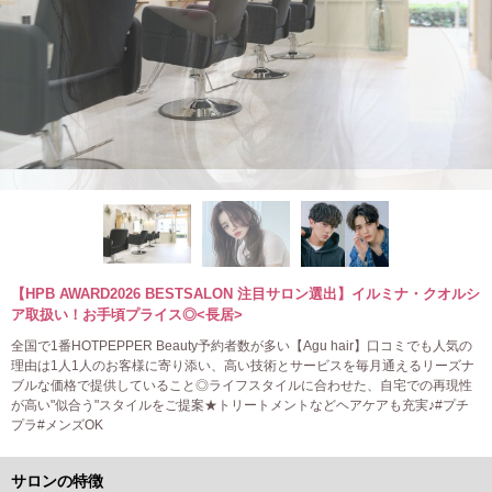
【HPB AWARD2026 BESTSALON 注目サロン選出】イルミナ・クオルシ
ア取扱い！お手頃プライス◎<長居>
全国で1番HOTPEPPER Beauty予約者数が多い【Agu hair】口コミでも人気の
理由は1人1人のお客様に寄り添い、高い技術とサービスを毎月通えるリーズナ
ブルな価格で提供していること◎ライフスタイルに合わせた、自宅での再現性
が高い"似合う"スタイルをご提案★トリートメントなどヘアケアも充実♪#プチ
プラ#メンズOK
サロンの特徴