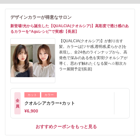
デザインカラーが得意なサロン
新登場!光から誕生した【QUALCIA(クオルシア)】高彩度で透け感のあ
るカラーを“Aguレシピ”で実感!【長居】
【QUALCIA(クオルシア)】が創り出す
髪。カラーは[ツヤ感,透明感,柔らかさ]を
表現し、全24色のラインナップから、高
発色で深みのある色を実現!クオルシアが
導く、思わず触れたくなる髪へ☆順次カ
ラー展開予定![長居]
カット
カラー
全
クオルシアカラー+カット
員
¥6,900
おすすめクーポンをもっと見る