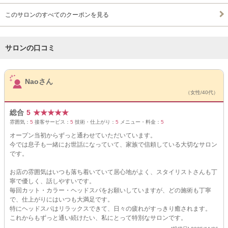
このサロンのすべてのクーポンを見る
サロンの口コミ
サロンPick Up
Naoさん
（女性/40代）
総合
5
★
★
★
★
★
雰囲気：
5
接客サービス：
5
技術・仕上がり：
5
メニュー・料金：
5
オープン当初からずっと通わせていただいています。
今では息子も一緒にお世話になっていて、家族で信頼している大切なサロン
です。
お店の雰囲気はいつも落ち着いていて居心地がよく、スタイリストさんも丁
寧で優しく、話しやすいです。
毎回カット・カラー・ヘッドスパをお願いしていますが、どの施術も丁寧
で、仕上がりにはいつも大満足です。
特にヘッドスパはリラックスできて、日々の疲れがすっきり癒されます。
これからもずっと通い続けたい、私にとって特別なサロンです。