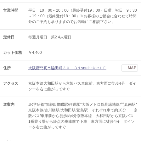
営業時間
平日 10：00～20：00（最終受付19：00）日曜、祝日 9：30
～19：00（最終受付18：00）※お客様のご都合に合わせて時間
外のご予約も承りますのでお気軽にご相談下さい。
定休日
毎週月曜日 第2 4火曜日
カット価格
￥4,400
住所
大阪府門真市脇田町３０－３１south side１Ｆ
MAP
アクセス
京阪本線大和田駅から京阪バス車庫前、東方面に徒歩4分 ダイ
ソーを右に曲がってすぐ
道案内
JR学研都市線/四條畷駅/住道駅*大阪メトロ鶴見緑地線/門真南駅*
京阪本線/古川橋駅/大和田駅/萱島駅 それぞれ車で約10分 京
阪バス/車庫前から徒歩約4分京阪本線 大和田駅から京阪バス
1番乗り場から終点の車庫前で下車 東方面に徒歩4分 ダイソ
ーを右に曲がってすぐ