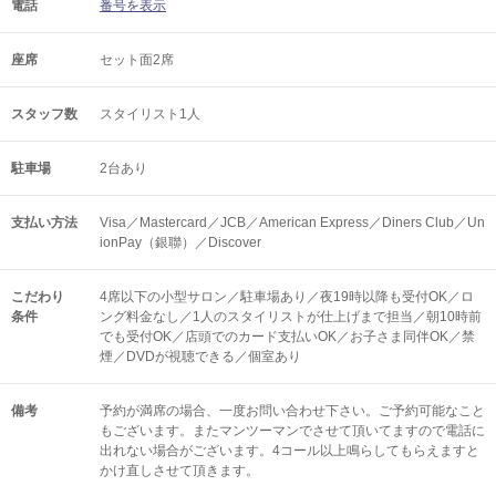
電話
番号を表示
座席
セット面2席
スタッフ数
スタイリスト1人
駐車場
2台あり
支払い方法
Visa／Mastercard／JCB／American Express／Diners Club／Un
ionPay（銀聯）／Discover
こだわり
4席以下の小型サロン／駐車場あり／夜19時以降も受付OK／ロ
条件
ング料金なし／1人のスタイリストが仕上げまで担当／朝10時前
でも受付OK／店頭でのカード支払いOK／お子さま同伴OK／禁
煙／DVDが視聴できる／個室あり
備考
予約が満席の場合、一度お問い合わせ下さい。ご予約可能なこと
もございます。またマンツーマンでさせて頂いてますので電話に
出れない場合がございます。4コール以上鳴らしてもらえますと
かけ直しさせて頂きます。