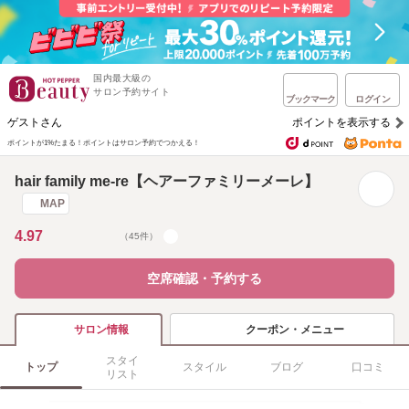
国内最大級の
サロン予約サイト
ブックマーク
ログイン
ゲストさん
ポイントを表示する
ポイントが1%たまる！
ポイントはサロン予約でつかえる！
hair family me-re【ヘアーファミリーメーレ】
MAP
4.97
（45件）
空席確認・予約する
クーポン・メニュー
サロン情報
スタイ
トップ
スタイル
ブログ
口コミ
リスト