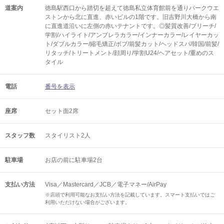
道案内
徳島駅西口から踏切を超えて徳島私立体育館前を通りパークウエ
ストンから北に直進、赤いビルの1階です。旧吉野川大橋から南
に直進道沿いに左側の赤いテナントです。◎髪質改善/ブリーチ/
学割/ハイライト/アンブレラカラー/インナーカラー/レイヤーカッ
ト/ダブルカラー/縮毛矯正/ボブ/前髪カット/ヘッドスパ/韓国/前髪/
リタッチ/トリートメント/顔周り/学割U24/ヘアセット/重めのス
タイル
電話
番号を表示
座席
セット面2席
スタッフ数
スタイリスト2人
駐車場
お店の前に駐車場2台
支払い方法
Visa／Mastercard／JCB／電子マネー/AirPay
※店頭で利用可能なお支払い方法を記載しています。スマート支払いではご
利用いただけない場合がございます。