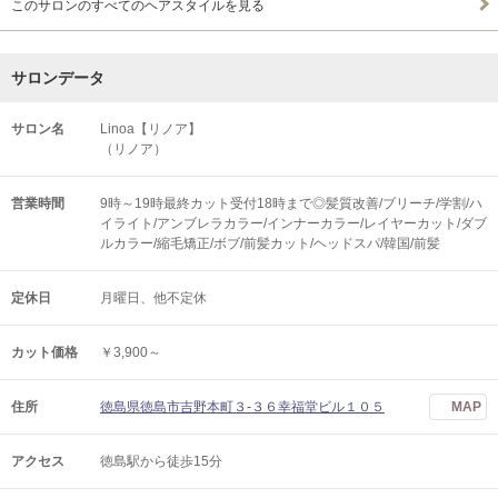
このサロンのすべてのヘアスタイルを見る
サロンデータ
サロン名
Linoa【リノア】
（リノア）
営業時間
9時～19時最終カット受付18時まで◎髪質改善/ブリーチ/学割/ハ
イライト/アンブレラカラー/インナーカラー/レイヤーカット/ダブ
ルカラー/縮毛矯正/ボブ/前髪カット/ヘッドスパ/韓国/前髪
定休日
月曜日、他不定休
カット価格
￥3,900～
住所
徳島県徳島市吉野本町３-３６幸福堂ビル１０５
MAP
アクセス
徳島駅から徒歩15分