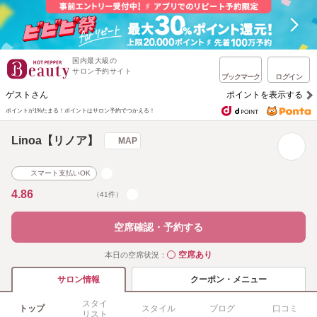
国内最大級の
サロン予約サイト
ブックマーク
ログイン
ゲストさん
ポイントを表示する
ポイントが1%たまる！
ポイントはサロン予約でつかえる！
Linoa【リノア】
MAP
スマート支払いOK
4.86
（41件）
空席確認・予約する
空席あり
本日の空席状況：
◯
クーポン・メニュー
サロン情報
スタイ
トップ
スタイル
ブログ
口コミ
リスト