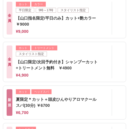
カット
カラー
平日限定
9時～17時
スタイリスト指定
全
【山口指名限定/平日のみ】カット+艶カラー
員
￥9000
¥9,000
カット
トリートメント
スタイリスト指定
全
【山口限定/次回予約付き】シャンプーカット
員
+トリートメント無料 ￥4900
¥4,900
カット
ヘッドスパ
夏限定＊カット＋頭皮ひんやりアロマクール
新
規
スパ(30分) ￥6700
¥6,700