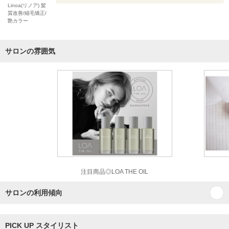
Linoa(リノア) 髪
質改善/縮毛矯正/
艶カラー
サロンの雰囲気
注目商品◎LOA THE OIL
サロンの利用傾向
PICK UP スタイリスト