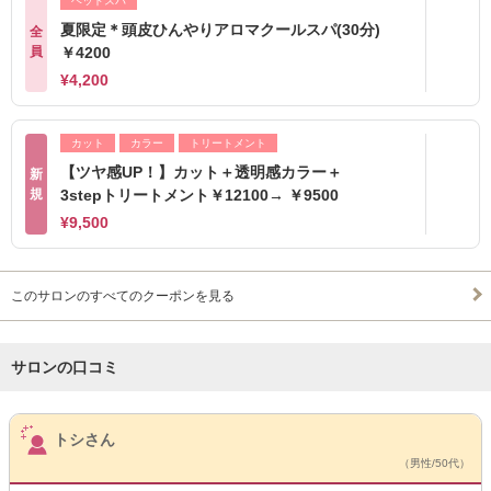
ヘッドスパ
夏限定＊頭皮ひんやりアロマクールスパ(30分)
全
員
￥4200
¥4,200
カット
カラー
トリートメント
【ツヤ感UP！】カット＋透明感カラー＋
新
規
3stepトリートメント￥12100→ ￥9500
¥9,500
このサロンのすべてのクーポンを見る
サロンの口コミ
サロンPick Up
トシさん
（男性/50代）