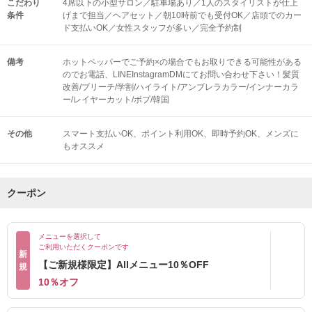
こだわり
4席以下の小型サロン／駐車場あり／1人のスタイリストが仕上
条件
げまで担当／ヘアセット／朝10時前でも受付OK／店頭でのカー
ド支払いOK／女性スタッフが多い／完全予約制
備考
ホットペッパーでご予約×の場合でもお取りできる可能性がある
のでお電話、LINEInstagramDMにてお問い合わせ下さい！髪質
改善/ブリーチ/学割/ハイライト/アンブレラカラー/インナーカラ
ー/レイヤーカット/ボブ/韓国
その他
スマート支払いOK
ポイント利用OK
即時予約OK
メンズに
もオススメ
クーポン
メニューを選択して
ご利用いただくクーポンです
新
【ご新規様限定】Allメニュー10％OFF
規
10％オフ