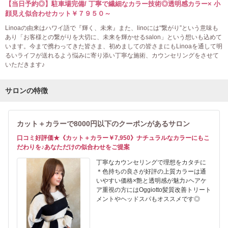
【当日予約◎】駐車場完備/ 丁寧で繊細なカラー技術◎透明感カラー× 小
顔見え似合わせカット￥７９５０～
Linoaの由来はハワイ語で『輝く、未来』また、linoには“繋がり”という意味も
あり「お客様との繋がりを大切に、未来を輝かせるsalon」という想いも込めて
います。今まで携わってきた皆さま、初めましての皆さまにもLinoaを通して明
るいライフが送れるよう悩みに寄り添い丁寧な施術、カウンセリングをさせて
いただきます♪
サロンの特徴
カット＋カラーで8000円以下のクーポンがあるサロン
口コミ好評価★《カット＋カラー￥7,950》ナチュラルなカラーにもこ
だわりを♪あなただけの似合わせをご提案
丁寧なカウンセリングで理想をカタチに
＊色持ちの良さが好評の上質カラーは通
いやすい価格×艶と透明感が魅力♪ヘアケ
ア重視の方にはOggiotto髪質改善トリート
メントやヘッドスパもオススメです◎