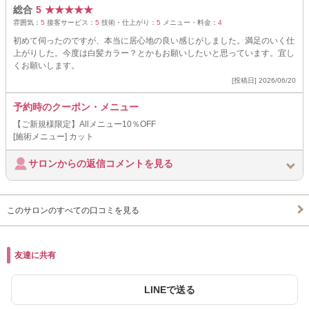
総合
5
★
★
★
★
★
雰囲気：
5
接客サービス：
5
技術・仕上がり：
5
メニュー・料金：
4
初めて伺ったのですが、本当に居心地の良い感じがしました。満足のいく仕
上がりした。今度は白髪カラー？とかもお願いしたいと思っています。宜し
くお願いします。
[投稿日] 2026/06/20
予約時のクーポン・メニュー
【ご新規様限定】Allメニュー10％OFF
[施術メニュー] カット
サロンからの返信コメントを見る
このサロンのすべての口コミを見る
友達に共有
LINEで送る