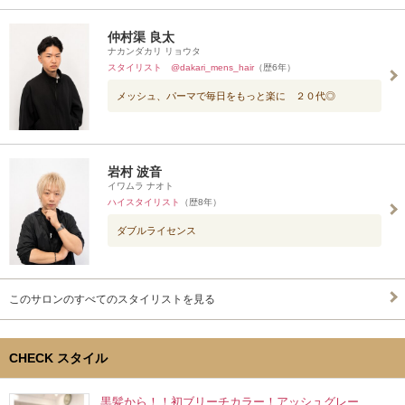
仲村渠 良太
ナカンダカリ リョウタ
スタイリスト @dakari_mens_hair
（歴6年）
メッシュ、パーマで毎日をもっと楽に ２０代◎
岩村 波音
イワムラ ナオト
ハイスタイリスト
（歴8年）
ダブルライセンス
このサロンのすべてのスタイリストを見る
CHECK スタイル
黒髪から！！初ブリーチカラー！アッシュグレー