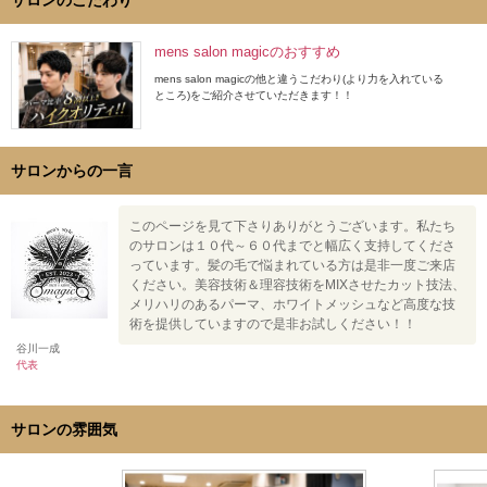
サロンのこだわり
mens salon magicのおすすめ
mens salon magicの他と違うこだわり(より力を入れている
ところ)をご紹介させていただきます！！
サロンからの一言
このページを見て下さりありがとうございます。私たち
のサロンは１０代～６０代までと幅広く支持してくださ
っています。髪の毛で悩まれている方は是非一度ご来店
ください。美容技術＆理容技術をMIXさせたカット技法、
メリハリのあるパーマ、ホワイトメッシュなど高度な技
術を提供していますので是非お試しください！！
谷川一成
代表
サロンの雰囲気