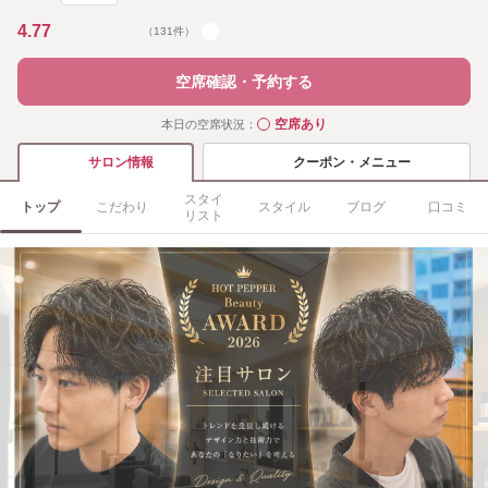
4.77
（131件）
空席確認・予約する
空席あり
本日の空席状況：
◯
クーポン・メニュー
サロン情報
スタイ
トップ
こだわり
スタイル
ブログ
口コミ
リスト