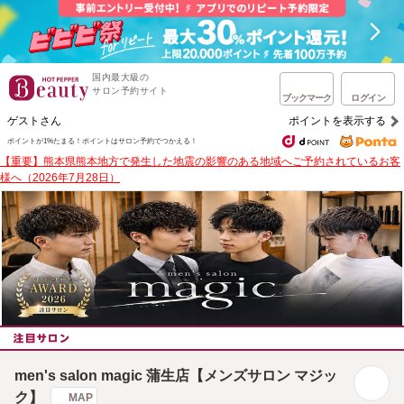
国内最大級の
サロン予約サイト
ブックマーク
ログイン
ゲストさん
ポイントを表示する
ポイントが1%たまる！
ポイントはサロン予約でつかえる！
【重要】熊本県熊本地方で発生した地震の影響のある地域へご予約されているお客
様へ（2026年7月28日）
men's salon magic 蒲生店【メンズサロン マジッ
ク】
MAP