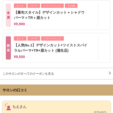
カット
パーマ
トリートメント
その他
【最旬スタイル】デザインカット＋シャドウ
全
員
パーマ＋TR＋眉カット
¥9,900
カット
パーマ
トリートメント
【人気No.1】デザインカット+ツイストスパイ
新
規
ラルパーマ+TR+眉カット (蒲生店)
¥9,500
このサロンのすべてのクーポンを見る
サロンの口コミ
サロンPick Up
ちえさん
（女性/40代）