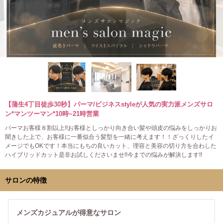
【蒲生4丁目徒歩30秒】パーマ/ビジネスstyleが人気の実力派メンズサロ
ン*マンツーマン*10時~21時営業
パーマお客様８割以上!!お客様としっかり向き合い髪や頭皮の悩みをしっかりお
聞きした上で、お客様に一番似合う髪型を一緒に考えます！！ざっくりしたイ
メージでもOKです！本当にもちの良いカット、理容と美容の切り方を合わした
ハイブリッドカット是非お試しくださいませ!!今までの悩みが解決します!!
サロンの特徴
メンズカジュアルが得意なサロン