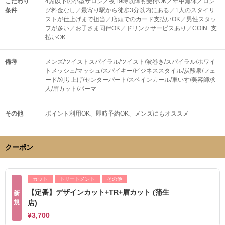
こだわり
4席以下の小型サロン／夜19時以降も受付OK／年中無休／ロン
条件
グ料金なし／最寄り駅から徒歩3分以内にある／1人のスタイリ
ストが仕上げまで担当／店頭でのカード支払いOK／男性スタッ
フが多い／お子さま同伴OK／ドリンクサービスあり／COIN+支
払いOK
備考
メンズ/ツイストスパイラル/ツイスト/波巻き/スパイラル/ホワイ
トメッシュ/マッシュ/スパイキー/ビジネススタイル/炭酸泉/フェ
ード/刈り上げ/センターパート/スペインカール/車いす/美容師求
人/眉カット/パーマ
その他
ポイント利用OK
即時予約OK
メンズにもオススメ
クーポン
カット
トリートメント
その他
【定番】デザインカット+TR+眉カット (蒲生
新
規
店)
¥3,700