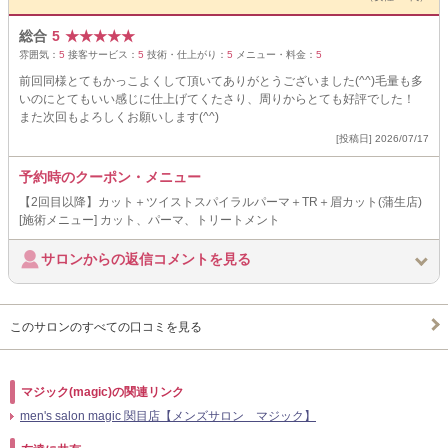
総合
5
★
★
★
★
★
雰囲気：
5
接客サービス：
5
技術・仕上がり：
5
メニュー・料金：
5
前回同様とてもかっこよくして頂いてありがとうございました(^^)毛量も多
いのにとてもいい感じに仕上げてくたさり、周りからとても好評でした！
また次回もよろしくお願いします(^^)
[投稿日] 2026/07/17
予約時のクーポン・メニュー
【2回目以降】カット＋ツイストスパイラルパーマ＋TR＋眉カット(蒲生店)
[施術メニュー] カット、パーマ、トリートメント
サロンからの返信コメントを見る
このサロンのすべての口コミを見る
マジック(magic)の関連リンク
men's salon magic 関目店【メンズサロン マジック】