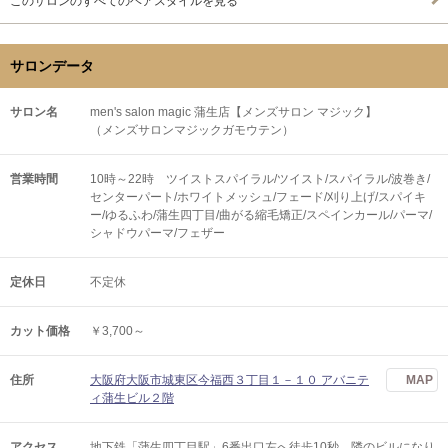
このサロンのすべてのヘアスタイルを見る
サロンデータ
サロン名
men's salon magic 蒲生店【メンズサロン マジック】
（メンズサロンマジックガモウテン）
営業時間
10時～22時 ツイストスパイラル/ツイスト/スパイラル/波巻き/
センターパート/ホワイトメッシュ/フェード/刈り上げ/スパイキ
ー/ゆるふわ/蒲生四丁目/曲がる縮毛矯正/スペインカール/パーマ/
シャドウパーマ/フェザー
定休日
不定休
カット価格
￥3,700～
住所
大阪府大阪市城東区今福西３丁目１－１０ アバニテ
MAP
ィ蒲生ビル２階
アクセス
地下鉄「蒲生四丁目駅」6番出口左へ徒歩10秒 隣のビルになり