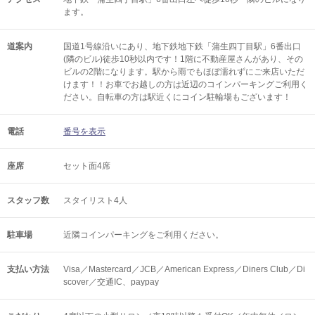
ます。
道案内
国道1号線沿いにあり、地下鉄地下鉄「蒲生四丁目駅」6番出口
(隣のビル)徒歩10秒以内です！1階に不動産屋さんがあり、その
ビルの2階になります。駅から雨でもほぼ濡れずにご来店いただ
けます！！お車でお越しの方は近辺のコインパーキングご利用く
ださい。自転車の方は駅近くにコイン駐輪場もございます！
電話
番号を表示
座席
セット面4席
スタッフ数
スタイリスト4人
駐車場
近隣コインパーキングをご利用ください。
支払い方法
Visa／Mastercard／JCB／American Express／Diners Club／Di
scover／交通IC、paypay