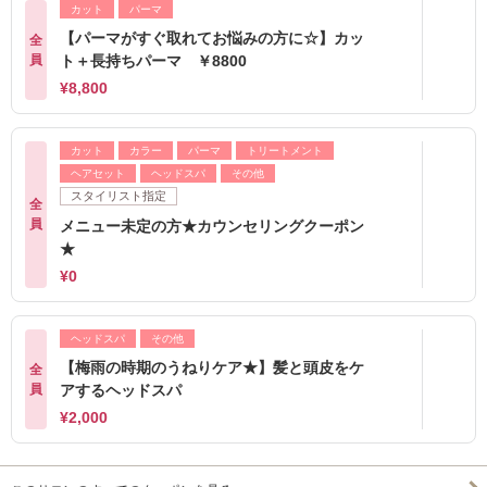
カット
パーマ
【パーマがすぐ取れてお悩みの方に☆】カッ
全
員
ト＋長持ちパーマ ￥8800
¥8,800
カット
カラー
パーマ
トリートメント
ヘアセット
ヘッドスパ
その他
スタイリスト指定
全
員
メニュー未定の方★カウンセリングクーポン
★
¥0
ヘッドスパ
その他
【梅雨の時期のうねりケア★】髪と頭皮をケ
全
員
アするヘッドスパ
¥2,000