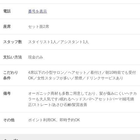
電話
番号を表示
座席
セット面2席
スタッフ数
スタイリスト1人／アシスタント1人
支払い方法
現金のみ
こだわり
4席以下の小型サロン／ヘアセット／着付け／朝10時前でも受付
条件
OK／女性スタッフが多い／禁煙／ドリンクサービスあり
備考
オーガニック商材も多数ご用意しており、髪が傷みにくいヘナカ
ラーも大人気です♪眠れるヘッドスパ/ヘアセット/パーマ/縮毛矯
正/ストレート/あさひ石鹸/髪質改善
その他
ポイント利用OK
即時予約OK