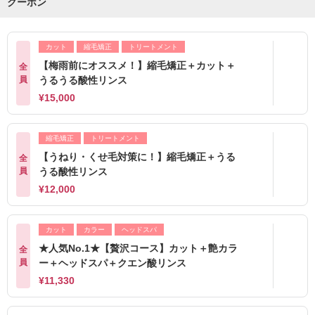
クーポン
カット
縮毛矯正
トリートメント
【梅雨前にオススメ！】縮毛矯正＋カット＋
全
員
うるうる酸性リンス
¥15,000
縮毛矯正
トリートメント
【うねり・くせ毛対策に！】縮毛矯正＋うる
全
員
うる酸性リンス
¥12,000
カット
カラー
ヘッドスパ
★人気No.1★【贅沢コース】カット＋艶カラ
全
員
ー＋ヘッドスパ＋クエン酸リンス
¥11,330