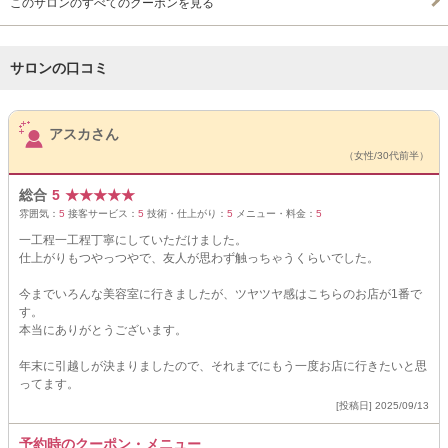
このサロンのすべてのクーポンを見る
サロンの口コミ
サロンPick Up
アスカさん
（女性/30代前半）
総合
5
★
★
★
★
★
雰囲気：
5
接客サービス：
5
技術・仕上がり：
5
メニュー・料金：
5
一工程一工程丁寧にしていただけました。
仕上がりもつやっつやで、友人が思わず触っちゃうくらいでした。
今までいろんな美容室に行きましたが、ツヤツヤ感はこちらのお店が1番で
す。
本当にありがとうございます。
年末に引越しが決まりましたので、それまでにもう一度お店に行きたいと思
ってます。
[投稿日] 2025/09/13
予約時のクーポン・メニュー